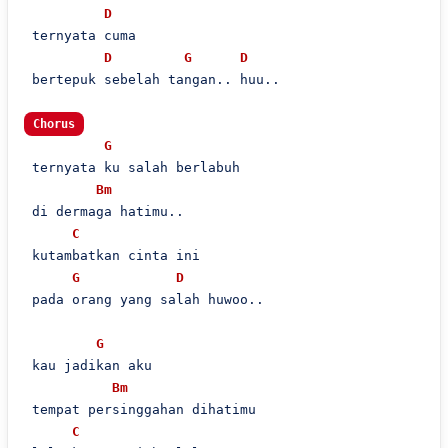
D
 ternyata cuma

D
G
D
 bertepuk sebelah tangan.. huu..

Chorus
G
 ternyata ku salah berlabuh

Bm
 di dermaga hatimu..

C
 kutambatkan cinta ini

G
D
 pada orang yang salah huwoo..

G
 kau jadikan aku

Bm
 tempat persinggahan dihatimu

C