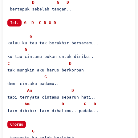
D
G
D
 bertepuk sebelah tangan..

G
D
C
D
G
D
Int.
G
kalau ku tau tak berakhir bersamamu..

D
C
D
tak mungkin aku harus berkorban

G
demi cintaku padamu..

Am
D
tapi ternyata cintamu separuh hati..

Am
D
G
D
lain dibibir lain dihatimu.. padaku..

Chorus
G
 ternyata ku salah berlabuh
