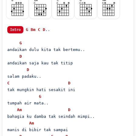
G
Bm
C
D
..

Intro
G
andaikan dulu kita tak bertemu..

D
andaikan saja kau tak titip

D
C
D
tak mungkin hati sesakit ini

G
tumpah air mata..

Am
D
bahagia ku damba tak seindah mimpi..

Am
manis di bibir tak sampai
