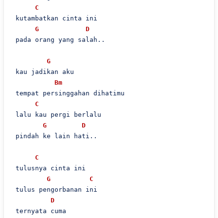
C
 kutambatkan cinta ini

G
D
 pada orang yang salah..

G
 kau jadikan aku

Bm
 tempat persinggahan dihatimu

C
 lalu kau pergi berlalu

G
D
 pindah ke lain hati..

C
 tulusnya cinta ini

G
C
 tulus pengorbanan ini

D
 ternyata cuma
