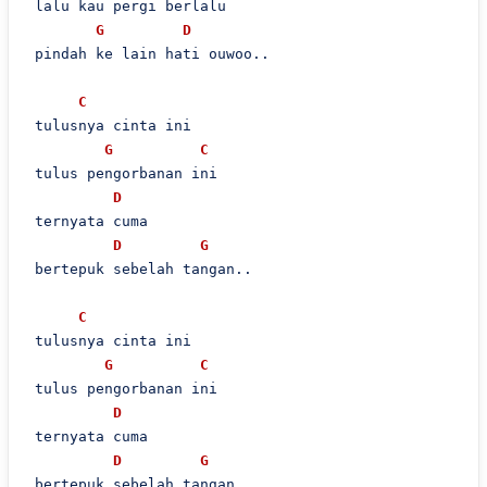
 lalu kau pergi berlalu

G
D
 pindah ke lain hati ouwoo..

C
 tulusnya cinta ini

G
C
 tulus pengorbanan ini

D
 ternyata cuma

D
G
 bertepuk sebelah tangan..

C
 tulusnya cinta ini

G
C
 tulus pengorbanan ini

D
 ternyata cuma

D
G
 bertepuk sebelah tangan..
