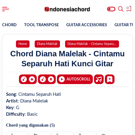
0
CHORD
TOOL TRANSPOSE
GUITAR ACCESSORIES
GUITAR T
Home
Diana Malelak
Diana Malelak - Cintamu Separuh Hati
Chord Diana Malelak - Cintamu
Separuh Hati Kunci Gitar
AUTOSCROLL
Song
:
Cintamu Separuh Hati
Artist
:
Diana Malelak
Key
:
G
Difficulty
:
Basic
Chord yang digunakan (
5
)