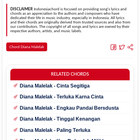
dapat menyesuaikannya dengan jangkauan suara.
menggunakan kunci yang lebih sederhana sehingga lebih mudah
dipelajari oleh pemula tanpa menghilangkan struktur dasar lagu.
DISCLAIMER
Indonesiachord is focused on providing song’s lyrics and
chords as an appreciation to the authors and composers who have
dedicated their life in music industry, especially in Indonesia. All lyrics
and their chords are originally derived from trusted sources and also from
our contributors. The copyright of all songs and lyrics are owned by their
respective authors, artists, and music labels.
Chord Diana Malelak
RELATED CHORDS
Diana Malelak - Cinta Segitiga
Diana Malelak - Terluka Karna Cinta
Diana Malelak - Engkau Pandai Bersdusta
Diana Malelak - Tinggal Kenangan
Diana Malelak - Paling Terluka