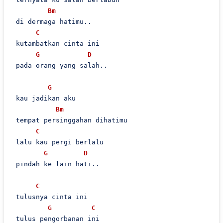
Bm
 di dermaga hatimu..

C
 kutambatkan cinta ini

G
D
 pada orang yang salah..

G
 kau jadikan aku

Bm
 tempat persinggahan dihatimu

C
 lalu kau pergi berlalu

G
D
 pindah ke lain hati..

C
 tulusnya cinta ini

G
C
 tulus pengorbanan ini
