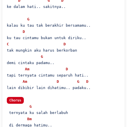
D
G
D
ke dalam hati.. sakitnya..

G
kalau ku tau tak berakhir bersamamu..

D
C
D
tak mungkin aku harus berkorban

G
demi cintaku padamu..

Am
D
tapi ternyata cintamu separuh hati..

Am
D
G
D
lain dibibir lain dihatimu.. padaku..

Chorus
G
 ternyata ku salah berlabuh

Bm
 di dermaga hatimu..
