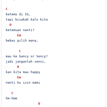
C
ketemu di IG,

tapi bisakah kalo kita

D
ketemuan nanti?

Em
bebas pilih mana,

C
mau ke Gancy or Sency?

jadi janganlah sensi,

D
kan kita mau happy

Em
nanti ku izin mami

C
hm-hmm

D