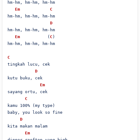
hm-hm, hm-hm, hm-hm

Em
C
hm-hm, hm-hm, hm-hm

D
hm-hm, hm-hm, hm-hm

Em
           (
C
)

hm-hm, hm-hm, hm-hm

C
tingkah lucu, cek

D
kutu buku, cek

Em
sayang ortu, cek

C
kamu 100% (my type)

baby, you look so fine

D
kita makan malam

Em
dinner rooftop yang high
