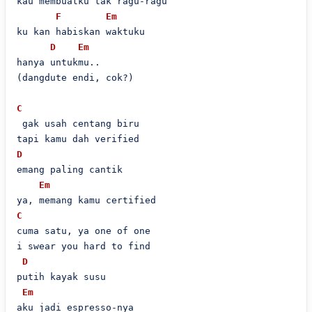
kau membuatku tak ragu-ragu

F
Em
ku kan habiskan waktuku

D
Em
hanya untukmu..

(dangdute endi, cok?)

C
 gak usah centang biru

D
emang paling cantik

Em
C
cuma satu, ya one of one

i swear you hard to find

D
putih kayak susu

Em
aku jadi espresso-nya
