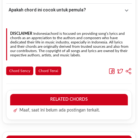
menggunakan fitur
Transpose
atau menambahkan capo sesuai
Gunakan tombol
Transpose (atas)
untuk menaikkan nada dan
Apakah chord ini cocok untuk pemula?
kebutuhan.
Transpose (bawah)
untuk menurunkan nada. Seluruh chord akan
berubah secara otomatis tanpa mengubah lirik sehingga kamu
Ya. Versi chord gitar
SENCY ft. TENXI
pada halaman ini
dapat menyesuaikannya dengan jangkauan suara.
menggunakan kunci yang lebih sederhana sehingga lebih mudah
dipelajari oleh pemula tanpa menghilangkan struktur dasar lagu.
DISCLAIMER
Indonesiachord is focused on providing song’s lyrics and
chords as an appreciation to the authors and composers who have
dedicated their life in music industry, especially in Indonesia. All lyrics
and their chords are originally derived from trusted sources and also from
our contributors. The copyright of all songs and lyrics are owned by their
respective authors, artists, and music labels.
Chord Sency
Chord Tenxi
RELATED CHORDS
Maaf, saat ini belum ada postingan terkait.