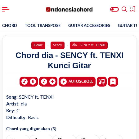
0
CHORD
TOOL TRANSPOSE
GUITAR ACCESSORIES
GUITAR T
Home
Sency
dia - SENCY ft. TENXI
Chord dia - SENCY ft. TENXI
Kunci Gitar
AUTOSCROLL
Song
:
SENCY ft. TENXI
Artist
:
dia
Key
:
C
Difficulty
:
Basic
Chord yang digunakan (
5
)