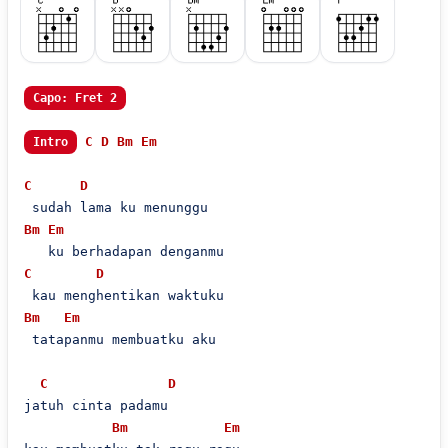
Capo: Fret 2
C
D
Bm
Em
Intro
C
D
Bm
Em
C
D
Bm
Em
 tatapanmu membuatku aku

C
D
jatuh cinta padamu

Bm
Em