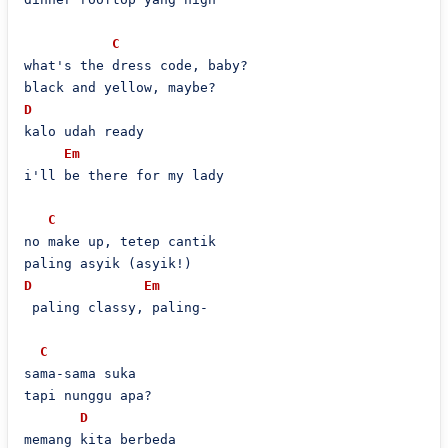
C
what's the dress code, baby?

D
kalo udah ready

Em
i'll be there for my lady

C
no make up, tetep cantik

D
Em
 paling classy, paling-

C
sama-sama suka

tapi nunggu apa?

D
memang kita berbeda
