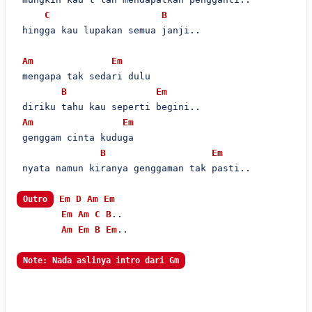
C
B
 hingga kau lupakan semua janji..

Am
Em
 mengapa tak sedari dulu

B
Em
 diriku tahu kau seperti begini..

Am
Em
 genggam cinta kuduga

B
Em
 nyata namun kiranya genggaman tak pasti..

Em
D
Am
Em
Outro
Em
Am
C
B
..

Am
Em
B
Em
..

Note: Nada aslinya intro dari Gm