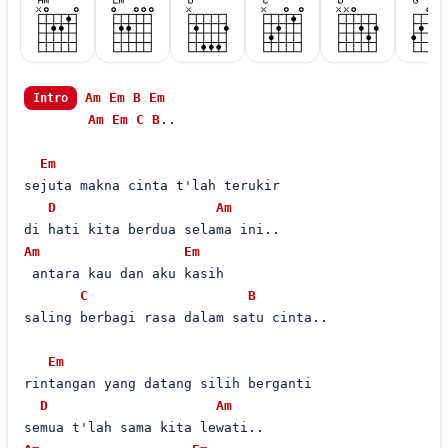
Am
Em
B
Em
Intro
Am
Em
C
B
..

Em
sejuta makna cinta t'lah terukir

D
Am
Am
Em
 antara kau dan aku kasih

C
B
saling berbagi rasa dalam satu cinta..

Em
rintangan yang datang silih berganti

D
Am