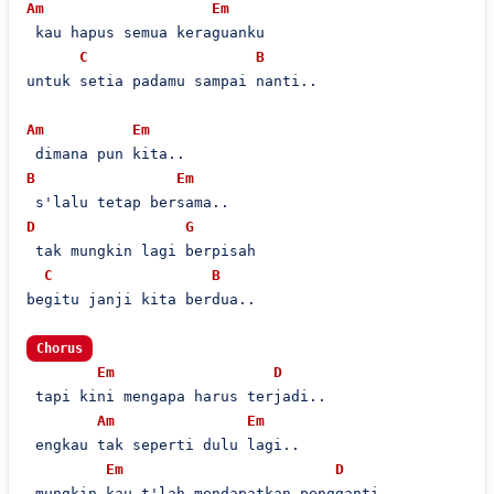
Am
Em
 kau hapus semua keraguanku

C
B
untuk setia padamu sampai nanti..

Am
Em
B
Em
D
G
 tak mungkin lagi berpisah

C
B
begitu janji kita berdua..

Chorus
Em
D
 tapi kini mengapa harus terjadi..

Am
Em
 engkau tak seperti dulu lagi..

Em
D
 mungkin kau t'lah mendapatkan pengganti..
