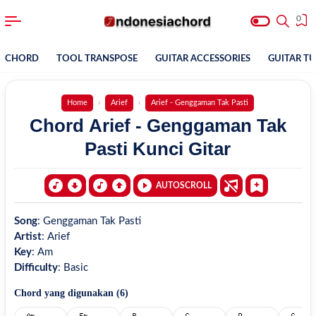
0
CHORD
TOOL TRANSPOSE
GUITAR ACCESSORIES
GUITAR T
Home
Arief
Arief - Genggaman Tak Pasti
Chord Arief - Genggaman Tak
Pasti Kunci Gitar
AUTOSCROLL
Song
:
Genggaman Tak Pasti
Artist
:
Arief
Key
:
Am
Difficulty
:
Basic
Chord yang digunakan (
6
)