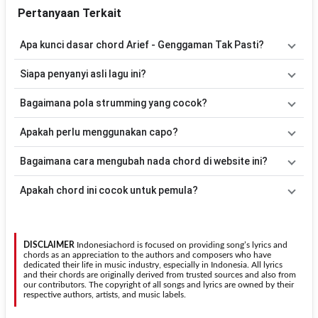
Pertanyaan Terkait
Apa kunci dasar chord Arief - Genggaman Tak Pasti?
Lagu
Genggaman Tak Pasti
menggunakan
6
chord
, yaitu
Am,
Siapa penyanyi asli lagu ini?
Em, B, C, D, G
. Versi chord ini telah disederhanakan sehingga lebih
mudah dimainkan oleh pemula maupun gitaris yang ingin belajar
Lagu
Genggaman Tak Pasti
merupakan lagu yang dibawakan
Bagaimana pola strumming yang cocok?
memainkan lagu ini.
oleh
Arief
. Pada halaman ini tersedia versi chord gitar yang lebih
mudah dimainkan tanpa mengubah alur lagu.
Tidak ada satu pola strumming yang wajib digunakan. Sebagai
Apakah perlu menggunakan capo?
acuan, kamu dapat menggunakan pola
Down - Down - Up - Up -
Down - Up
kemudian menyesuaikannya dengan tempo dan irama
Tidak selalu. Chord pada halaman ini sudah disesuaikan dengan
Bagaimana cara mengubah nada chord di website ini?
lagu
Genggaman Tak Pasti
.
kunci dasar
Am
. Jika ingin mengikuti nada asli penyanyi, kamu
dapat menggunakan fitur
Transpose
atau menambahkan capo
Gunakan tombol
Transpose (atas)
untuk menaikkan nada dan
Apakah chord ini cocok untuk pemula?
sesuai kebutuhan.
Transpose (bawah)
untuk menurunkan nada. Seluruh chord akan
berubah secara otomatis tanpa mengubah lirik sehingga kamu
Ya. Versi chord gitar
Genggaman Tak Pasti
pada halaman ini
dapat menyesuaikannya dengan jangkauan suara.
menggunakan kunci yang lebih sederhana sehingga lebih mudah
dipelajari oleh pemula tanpa menghilangkan struktur dasar lagu.
DISCLAIMER
Indonesiachord is focused on providing song’s lyrics and
chords as an appreciation to the authors and composers who have
dedicated their life in music industry, especially in Indonesia. All lyrics
and their chords are originally derived from trusted sources and also from
our contributors. The copyright of all songs and lyrics are owned by their
respective authors, artists, and music labels.