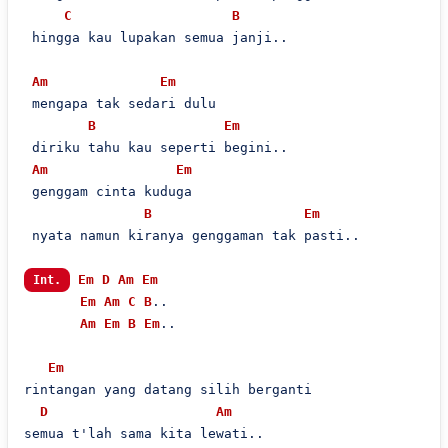
C
B
 hingga kau lupakan semua janji..

Am
Em
 mengapa tak sedari dulu

B
Em
 diriku tahu kau seperti begini..

Am
Em
 genggam cinta kuduga

B
Em
 nyata namun kiranya genggaman tak pasti..

Em
D
Am
Em
Int.
Em
Am
C
B
..

Am
Em
B
Em
..

Em
rintangan yang datang silih berganti

D
Am