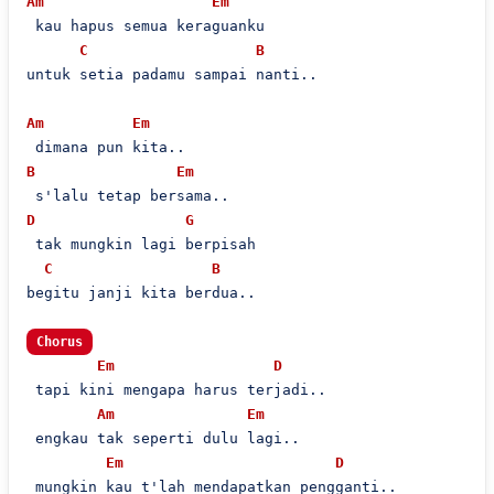
Am
Em
 kau hapus semua keraguanku

C
B
untuk setia padamu sampai nanti..

Am
Em
B
Em
D
G
 tak mungkin lagi berpisah

C
B
begitu janji kita berdua..

Chorus
Em
D
 tapi kini mengapa harus terjadi..

Am
Em
 engkau tak seperti dulu lagi..

Em
D
 mungkin kau t'lah mendapatkan pengganti..
