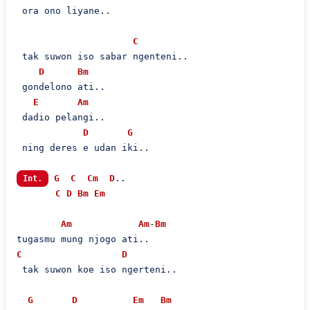
 ora ono liyane..

C
 tak suwon iso sabar ngenteni..

D
Bm
 gondelono ati..

E
Am
 dadio pelangi..

D
G
 ning deres e udan iki..

G
C
Cm
D
..

Int.
C
D
Bm
Em
Am
Am
-
Bm
C
D
 tak suwon koe iso ngerteni..

G
D
Em
Bm