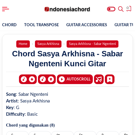
0
CHORD
TOOL TRANSPOSE
GUITAR ACCESSORIES
GUITAR T
Home
Sasya Arkhisna
Sasya Arkhisna - Sabar Ngenteni
Chord Sasya Arkhisna - Sabar
Ngenteni Kunci Gitar
AUTOSCROLL
Song
:
Sabar Ngenteni
Artist
:
Sasya Arkhisna
Key
:
G
Difficulty
:
Basic
Chord yang digunakan (
8
)