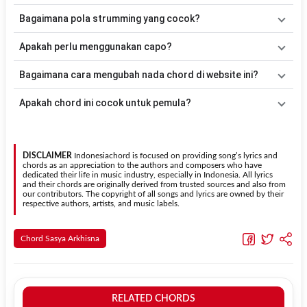
mudah dimainkan oleh pemula maupun gitaris yang ingin belajar
Lagu
Sabar Ngenteni
merupakan lagu yang dibawakan oleh
Bagaimana pola strumming yang cocok?
memainkan lagu ini.
Sasya Arkhisna
. Pada halaman ini tersedia versi chord gitar yang
lebih mudah dimainkan tanpa mengubah alur lagu.
Tidak ada satu pola strumming yang wajib digunakan. Sebagai
Apakah perlu menggunakan capo?
acuan, kamu dapat menggunakan pola
Down - Down - Up - Up -
Down - Up
kemudian menyesuaikannya dengan tempo dan irama
Tidak selalu. Chord pada halaman ini sudah disesuaikan dengan
Bagaimana cara mengubah nada chord di website ini?
lagu
Sabar Ngenteni
.
kunci dasar
G
. Jika ingin mengikuti nada asli penyanyi, kamu dapat
menggunakan fitur
Transpose
atau menambahkan capo sesuai
Gunakan tombol
Transpose (atas)
untuk menaikkan nada dan
Apakah chord ini cocok untuk pemula?
kebutuhan.
Transpose (bawah)
untuk menurunkan nada. Seluruh chord akan
berubah secara otomatis tanpa mengubah lirik sehingga kamu
Ya. Versi chord gitar
Sabar Ngenteni
pada halaman ini
dapat menyesuaikannya dengan jangkauan suara.
menggunakan kunci yang lebih sederhana sehingga lebih mudah
dipelajari oleh pemula tanpa menghilangkan struktur dasar lagu.
DISCLAIMER
Indonesiachord is focused on providing song’s lyrics and
chords as an appreciation to the authors and composers who have
dedicated their life in music industry, especially in Indonesia. All lyrics
and their chords are originally derived from trusted sources and also from
our contributors. The copyright of all songs and lyrics are owned by their
respective authors, artists, and music labels.
Chord Sasya Arkhisna
RELATED CHORDS