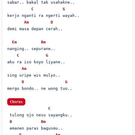
sabar.. bakal tak usahakne..

C
G
kerjo nganti ra ngerti wayah..

Am
D
demi masa depan cerah..

Em
Bm
nanging.. sepurane..

C
G
aku ra iso koyo liyane..

Am
sing uripe wis mulyo..

D
G
mergo bondo.. ne wong tuo..

Chorus
C
 tulong ojo nesu sayangku..

D
Bm
 emanen paras bagusmu..

E
Am