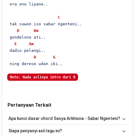
 ora ono liyane..

C
 tak suwon iso sabar ngenteni..

D
Bm
 gondelono ati..

E
Am
 dadio pelangi..

D
G
 ning derese udan iki..

Note: Nada aslinya intro dari B
Pertanyaan Terkait
Apa kunci dasar chord Sasya Arkhisna - Sabar Ngenteni?
Lagu
Sabar Ngenteni
menggunakan
8
chord
, yaitu
G, C, Am, Cm,
Siapa penyanyi asli lagu ini?
D, Em, Bm, E
. Versi chord ini telah disederhanakan sehingga lebih