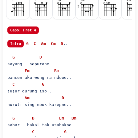
Capo: Fret 4
G
C
Am
Cm
D
..

Intro
G
D
sayang.. sepurane..

Em
Bm
pancen aku wong ra nduwe..

C
G
jujur durung iso..

Am
D
nuruti sing mbok karepne..

G
D
Em
Bm
sabar.. bakal tak usahakne..

C
G