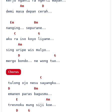
kerjo nganti ra ngerti wayah..

Am
D
demi masa depan cerah..

Em
Bm
nanging.. sepurane..

C
G
aku ra iso koyo liyane..

Am
sing uripe wis mulyo..

D
G
mergo bondo.. ne wong tuo..

Chorus
C
 tulong ojo nesu sayangku..

D
Bm
 emanen paras bagusmu..

E
Am
 tresnoku mung siji koe..

D
G