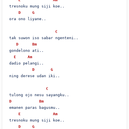
 tresnoku mung siji koe..

D
G
 ora ono liyane..

C
 tak suwon iso sabar ngenteni..

D
Bm
 gondelono ati..

E
Am
 dadio pelangi..

D
G
 ning derese udan iki..

C
 tulong ojo nesu sayangku..

D
Bm
 emanen paras bagusmu..

E
Am
 tresnoku mung siji koe..

D
G