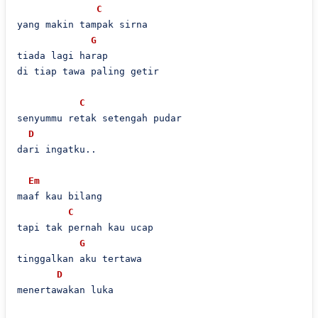
C
yang makin tampak sirna

G
tiada lagi harap

di tiap tawa paling getir

C
senyummu retak setengah pudar

D
dari ingatku..

Em
maaf kau bilang

C
tapi tak pernah kau ucap

G
tinggalkan aku tertawa

D
menertawakan luka
