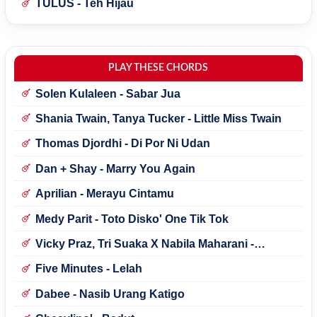
TULUS - Teh Hijau
PLAY THESE CHORDS
Solen Kulaleen - Sabar Jua
Shania Twain, Tanya Tucker - Little Miss Twain
Thomas Djordhi - Di Por Ni Udan
Dan + Shay - Marry You Again
Aprilian - Merayu Cintamu
Medy Parit - Toto Disko' One Tik Tok
Vicky Praz, Tri Suaka X Nabila Maharani -
Mecucu
Five Minutes - Lelah
Dabee - Nasib Urang Katigo