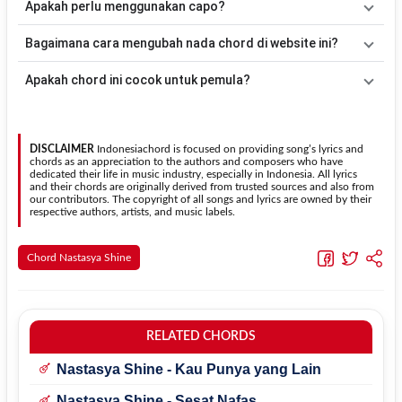
Apakah perlu menggunakan capo?
acuan, kamu dapat menggunakan pola
Down - Down - Up - Up -
Down - Up
kemudian menyesuaikannya dengan tempo dan irama
Tidak selalu. Chord pada halaman ini sudah disesuaikan dengan
Bagaimana cara mengubah nada chord di website ini?
lagu
Nga Penting Lagi Cintamu
.
kunci dasar
Em
. Jika ingin mengikuti nada asli penyanyi, kamu
dapat menggunakan fitur
Transpose
atau menambahkan capo
Gunakan tombol
Transpose (atas)
untuk menaikkan nada dan
Apakah chord ini cocok untuk pemula?
sesuai kebutuhan.
Transpose (bawah)
untuk menurunkan nada. Seluruh chord akan
berubah secara otomatis tanpa mengubah lirik sehingga kamu
Ya. Versi chord gitar
Nga Penting Lagi Cintamu
pada halaman ini
dapat menyesuaikannya dengan jangkauan suara.
menggunakan kunci yang lebih sederhana sehingga lebih mudah
dipelajari oleh pemula tanpa menghilangkan struktur dasar lagu.
DISCLAIMER
Indonesiachord is focused on providing song’s lyrics and
chords as an appreciation to the authors and composers who have
dedicated their life in music industry, especially in Indonesia. All lyrics
and their chords are originally derived from trusted sources and also from
our contributors. The copyright of all songs and lyrics are owned by their
respective authors, artists, and music labels.
Chord Nastasya Shine
RELATED CHORDS
Nastasya Shine - Kau Punya yang Lain
Nastasya Shine - Sesat Nafas