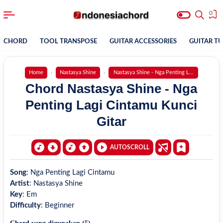
0
CHORD
TOOL TRANSPOSE
GUITAR ACCESSORIES
GUITAR T
Home
Nastasya Shine
Nastasya Shine - Nga Penting Lagi Cintamu
Chord Nastasya Shine - Nga
Penting Lagi Cintamu Kunci
Gitar
AUTOSCROLL
Song
:
Nga Penting Lagi Cintamu
Artist
:
Nastasya Shine
Key
:
Em
Difficulty
:
Beginner