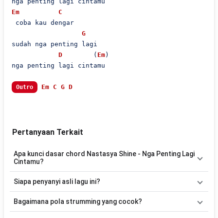
Em
C
 coba kau dengar

G
sudah nga penting lagi

D
        (
Em
)

nga penting lagi cintamu

Em
C
G
D
Outro
Pertanyaan Terkait
Apa kunci dasar chord Nastasya Shine - Nga Penting Lagi
Cintamu?
Lagu
Nga Penting Lagi Cintamu
menggunakan
5
chord
, yaitu
Siapa penyanyi asli lagu ini?
Em, C, G, D, Am
. Versi chord ini telah disederhanakan sehingga
lebih mudah dimainkan oleh pemula maupun gitaris yang ingin
Lagu
Nga Penting Lagi Cintamu
merupakan lagu yang
Bagaimana pola strumming yang cocok?
belajar memainkan lagu ini.
dibawakan oleh
Nastasya Shine
. Pada halaman ini tersedia versi
chord gitar yang lebih mudah dimainkan tanpa mengubah alur lagu.
Tidak ada satu pola strumming yang wajib digunakan. Sebagai