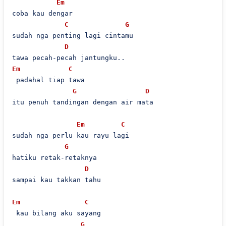
Em
coba kau dengar

C
G
sudah nga penting lagi cintamu

D
Em
C
 padahal tiap tawa

G
D
itu penuh tandingan dengan air mata

Em
C
sudah nga perlu kau rayu lagi

G
hatiku retak-retaknya

D
sampai kau takkan tahu

Em
C
 kau bilang aku sayang

G