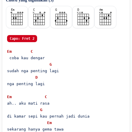
Chord yang digunakan (
5
)
Capo: Fret 2
Em
C
 coba kau dengar

G
sudah nga penting lagi

D
nga penting lagi

Em
C
ah.. aku mati rasa

G
di kamar sepi kau pernah jadi dunia

Em
sekarang hanya gema tawa
