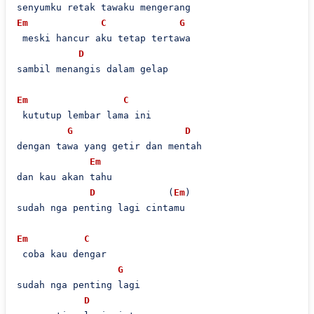
Em
C
G
 meski hancur aku tetap tertawa

D
sambil menangis dalam gelap

Em
C
 kututup lembar lama ini

G
D
dengan tawa yang getir dan mentah

Em
dan kau akan tahu

D
             (
Em
)

sudah nga penting lagi cintamu

Em
C
 coba kau dengar

G
sudah nga penting lagi

D