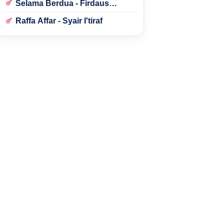
Selama Berdua - Firdaus
Rahmat
Raffa Affar - Syair I'tiraf