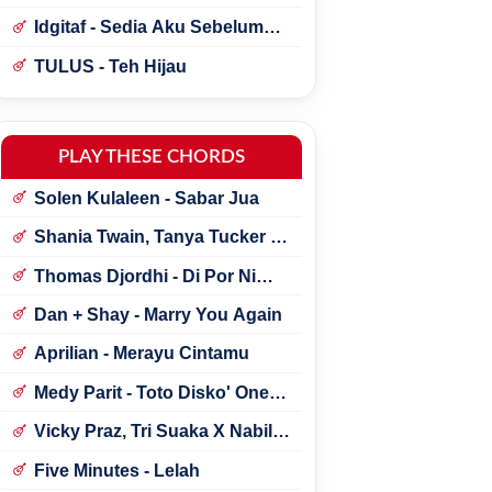
Idgitaf - Sedia Aku Sebelum
Hujan
TULUS - Teh Hijau
PLAY THESE CHORDS
Solen Kulaleen - Sabar Jua
Shania Twain, Tanya Tucker -
Little Miss Twain
Thomas Djordhi - Di Por Ni
Udan
Dan + Shay - Marry You Again
Aprilian - Merayu Cintamu
Medy Parit - Toto Disko' One
Tik Tok
Vicky Praz, Tri Suaka X Nabila
Maharani - Mecucu
Five Minutes - Lelah