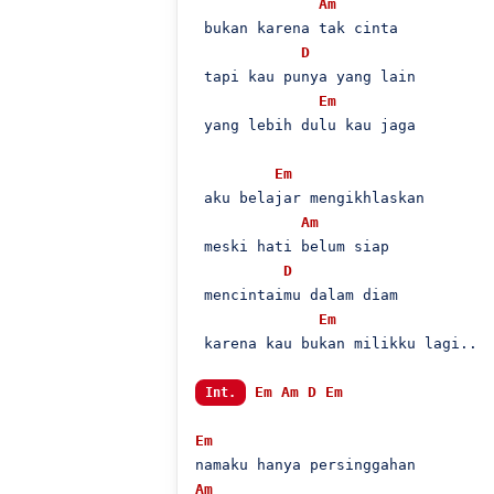
Am
 bukan karena tak cinta

D
 tapi kau punya yang lain

Em
 yang lebih dulu kau jaga

Em
 aku belajar mengikhlaskan

Am
 meski hati belum siap

D
 mencintaimu dalam diam

Em
 karena kau bukan milikku lagi..

Em
Am
D
Em
Int.
Em
Am