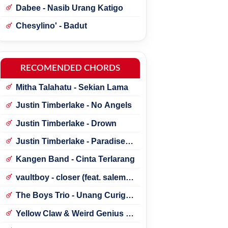
Dabee - Nasib Urang Katigo
Chesylino' - Badut
RECOMENDED CHORDS
Mitha Talahatu - Sekian Lama
Justin Timberlake - No Angels
Justin Timberlake - Drown
Justin Timberlake - Paradise ft.
*NSYNC
Kangen Band - Cinta Terlarang
vaultboy - closer (feat. salem
ilese)
The Boys Trio - Unang Curigai
Au
Yellow Claw & Weird Genius -
Lonely (Feat. Novia Bachmid)