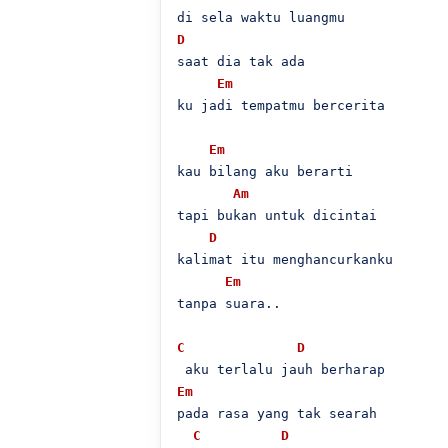
D
saat dia tak ada

Em
ku jadi tempatmu bercerita

Em
kau bilang aku berarti

Am
tapi bukan untuk dicintai

D
kalimat itu menghancurkanku

Em
tanpa suara..

C
D
Em
pada rasa yang tak searah

C
D