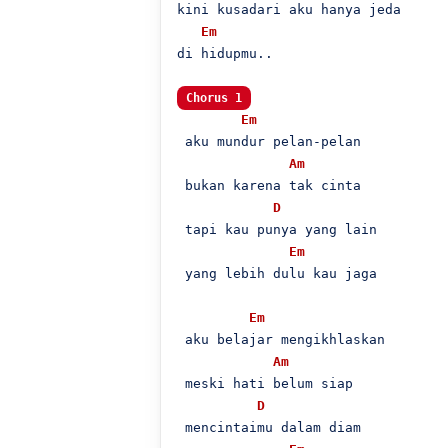
kini kusadari aku hanya jeda

Em
di hidupmu..

Chorus 1
Em
 aku mundur pelan-pelan

Am
 bukan karena tak cinta

D
 tapi kau punya yang lain

Em
 yang lebih dulu kau jaga

Em
 aku belajar mengikhlaskan

Am
 meski hati belum siap

D
 mencintaimu dalam diam
