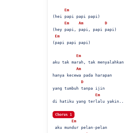
Em
(hei papi papi papi)

Em
Am
D
(hey papi, papi, papi papi)

Em
(papi papi papi)

Em
aku tak marah, tak menyalahkan

Am
hanya kecewa pada harapan

D
yang tumbuh tanpa ijin

Em
di hatiku yang terlalu yakin..

Chorus 1
Em
 aku mundur pelan-pelan
