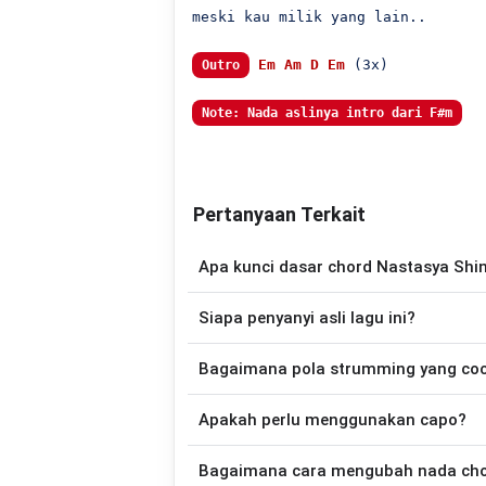
meski kau milik yang lain..

Em
Am
D
Em
 (3x)

Outro
Note: Nada aslinya intro dari F#m
Pertanyaan Terkait
Apa kunci dasar chord Nastasya Shin
Lagu
Kau Punya yang Lain
menggunaka
Siapa penyanyi asli lagu ini?
disederhanakan sehingga lebih mudah dim
memainkan lagu ini.
Lagu
Kau Punya yang Lain
merupakan lag
Bagaimana pola strumming yang co
tersedia versi chord g
Apakah perlu menggunakan capo?
Down - Down - Up - Up - Down - Up
Punya yang Lain
.
Tidak selalu. Chord pada halaman ini su
Bagaimana cara mengubah nada chord
nada asli penyanyi, kamu dapat me