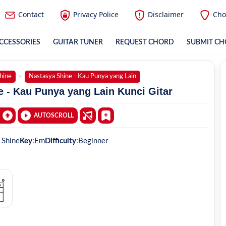
Contact
Privacy Police
Disclaimer
Cho
CCESSORIES
GUITAR TUNER
REQUEST CHORD
SUBMIT C
hine
Nastasya Shine - Kau Punya yang Lain
 - Kau Punya yang Lain Kunci Gitar
AUTOSCROLL
 Shine
Key
:
Em
Difficulty
:
Beginner