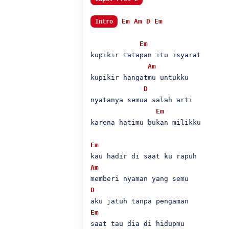
Em
Am
D
Em
Intro
Em
kupikir tatapan itu isyarat

Am
kupikir hangatmu untukku

D
nyatanya semua salah arti

Em
karena hatimu bukan milikku

Em
Am
D
Em
saat tau dia di hidupmu
