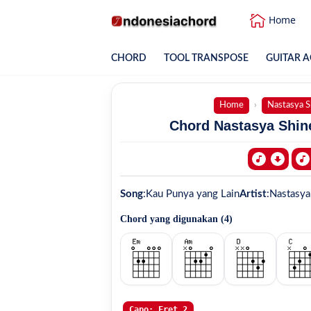
Home
CHORD
TOOL TRANSPOSE
GUITAR A
Home
Nastasya S
Chord Nastasya Shine
Song
:
Kau Punya yang Lain
Artist
:
Nastasya
Chord yang digunakan (
4
)
Capo: Fret 2