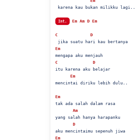
Em
 karena kau bukan milikku lagi..

Em
Am
D
Em
Int.
C
D
Em
C
D
itu karena aku belajar

Em
mencintai diriku lebih dulu..

Em
tak ada salah dalam rasa

Am
yang salah hanya harapanku

D
Em