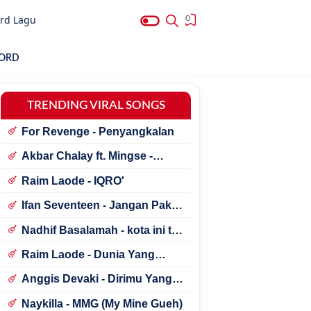
rd Lagu
0
HORD
TRENDING VIRAL SONGS
For Revenge - Penyangkalan
Akbar Chalay ft. Mingse -
Astaga Bercanda
Raim Laode - IQRO'
Ifan Seventeen - Jangan Paksa
Rindu (Beda)
Nadhif Basalamah - kota ini tak
sama tanpamu
Raim Laode - Dunia Yang
Nanti
Anggis Devaki - Dirimu Yang
Dulu
Naykilla - MMG (My Mine Gueh)