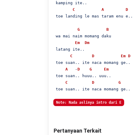
 kamping ite..

C
A
D
 toe landing le mas taram enu e..

G
B
 wa mai naim momang daku

Em
Dm
 latang ite..

C
D
Em
D
 toe suan.. ite naca momang ge..

A
   -
D
G
Em
 toe suan.. huuu.. uuu..

C
D
G
 toe suan.. ite naca momang ge..

Note: Nada aslinya intro dari E
Pertanyaan Terkait