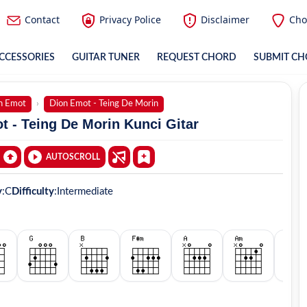
Contact
Privacy Police
Disclaimer
Cho
CCESSORIES
GUITAR TUNER
REQUEST CHORD
SUBMIT C
n Emot
Dion Emot - Teing De Morin
 - Teing De Morin Kunci Gitar
AUTOSCROLL
y
:
C
Difficulty
:
Intermediate