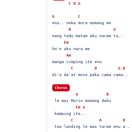
C
D
G
G
C
enu.. neka mora momang me

D
G
nang tadu matam aku nacam ta..

Em
ho'o aku nara me

Am
manga cimping ite enu

C
D
G
D
di'a da'at mose paka cama cama..

Chorus
G
B
 le mai Morin momang daku

Em
G
 kamping ite..

C
A
D
 toe landing le mas taram enu e..
