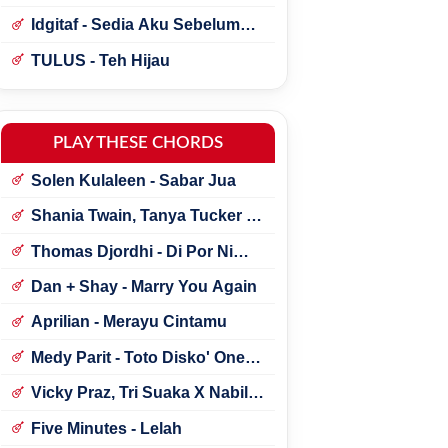
Idgitaf - Sedia Aku Sebelum
Hujan
TULUS - Teh Hijau
PLAY THESE CHORDS
Solen Kulaleen - Sabar Jua
Shania Twain, Tanya Tucker -
Little Miss Twain
Thomas Djordhi - Di Por Ni
Udan
Dan + Shay - Marry You Again
Aprilian - Merayu Cintamu
Medy Parit - Toto Disko' One
Tik Tok
Vicky Praz, Tri Suaka X Nabila
Maharani - Mecucu
Five Minutes - Lelah