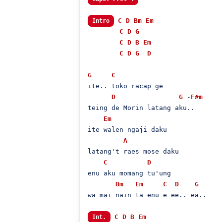
C
D
Bm
Em
Intro
C
D
G
C
D
B
Em
C
D
G
D
G
C
ite.. toko racap ge

D
G
 -
F#m
teing de Morin latang aku..

Em
ite walen ngaji daku

A
latang't raes mose daku

C
D
enu aku momang tu'ung

Bm
Em
C
D
G
wa mai nain ta enu e ee.. ea..

C
D
B
Em
Int.