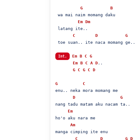
G
B
 wa mai naim momang daku

Em
Dm
 latang ite..

C
D
G
 toe suan.. ite naca momang ge..

Em
B
C
G
Int.
Em
B
C
A
D
..

G
C
G
C
D
G
C
enu.. neka mora momang me

D
G
nang tadu matam aku nacam ta..

Em
ho'o aku nara me

Am
manga cimping ite enu

C
D
G
D