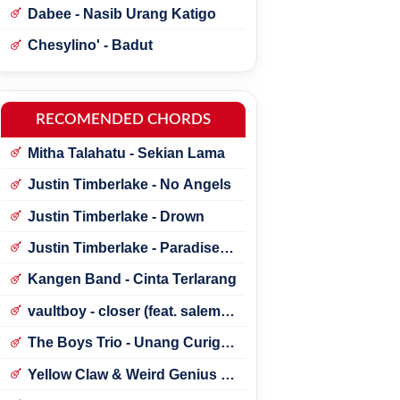
Dabee - Nasib Urang Katigo
Chesylino' - Badut
RECOMENDED CHORDS
Mitha Talahatu - Sekian Lama
Justin Timberlake - No Angels
Justin Timberlake - Drown
Justin Timberlake - Paradise ft.
*NSYNC
Kangen Band - Cinta Terlarang
vaultboy - closer (feat. salem
ilese)
The Boys Trio - Unang Curigai
Au
Yellow Claw & Weird Genius -
Lonely (Feat. Novia Bachmid)