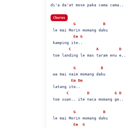
di'a da'at mose paka cama cama..

Chorus
G
B
 le mai Morin momang daku

Em
G
 kamping ite..

C
A
D
 toe landing le mas taram enu e..

G
B
 wa mai naim momang daku

Em
Dm
 latang ite..

C
D
G
D
 toe suan.. ite naca momang ge..

G
B
 le mai Morin momang daku

Em
G