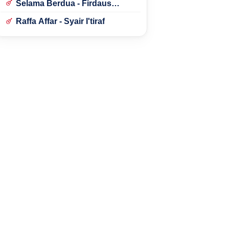
Selama Berdua - Firdaus
Rahmat
Raffa Affar - Syair I'tiraf