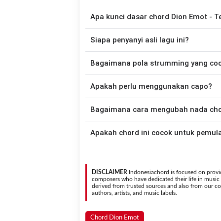
Apa kunci dasar chord Dion Emot - T
Lagu
Teing De Morin
menggunakan
10
c
Siapa penyanyi asli lagu ini?
telah disederhanakan sehingga lebih mud
memainkan lagu ini.
Lagu
Teing De Morin
merupakan lagu yan
Bagaimana pola strumming yang co
chord gitar yang lebih mudah dimai
Apakah perlu menggunakan capo?
Down - Down - Up - Up - Down - Up
Morin
.
Tidak selalu. Chord pada halaman ini su
Bagaimana cara mengubah nada chord
asli penyanyi, kamu dapat menggunakan
Gunakan tombol
Transpose (atas)
untuk
Apakah chord ini cocok untuk pemul
nada. Seluruh chord akan berubah secara otomatis tanpa mengubah lirik sehingga kamu dapat
menyesuaikannya dengan jangkauan 
Ya. Versi chord gitar
Teing De Morin
pada halaman in
sehingga
DISCLAIMER
Indonesiachord is focused on provid
composers who have dedicated their life in music in
derived from trusted sources and also from our con
authors, artists, and music labels.
Chord Dion Emot