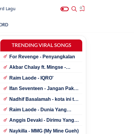
rd Lagu
0
HORD
TRENDING VIRAL SONGS
For Revenge - Penyangkalan
Akbar Chalay ft. Mingse -
Astaga Bercanda
Raim Laode - IQRO'
Ifan Seventeen - Jangan Paksa
Rindu (Beda)
Nadhif Basalamah - kota ini tak
sama tanpamu
Raim Laode - Dunia Yang
Nanti
Anggis Devaki - Dirimu Yang
Dulu
Naykilla - MMG (My Mine Gueh)