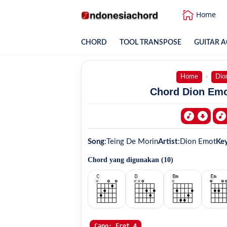
Home
CHORD
TOOL TRANSPOSE
GUITAR A
Home
Dio
Chord Dion Emot
Song
:
Teing De Morin
Artist
:
Dion Emot
Ke
Chord yang digunakan (
10
)
Capo: Fret 4