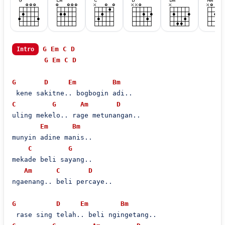
G
Em
C
D
Intro
G
Em
C
D
G
D
Em
Bm
C
G
Am
D
uling mekelo.. rage metunangan..

Em
Bm
munyin adine manis..

C
G
mekade beli sayang..

Am
C
D
ngaenang.. beli percaye..

G
D
Em
Bm