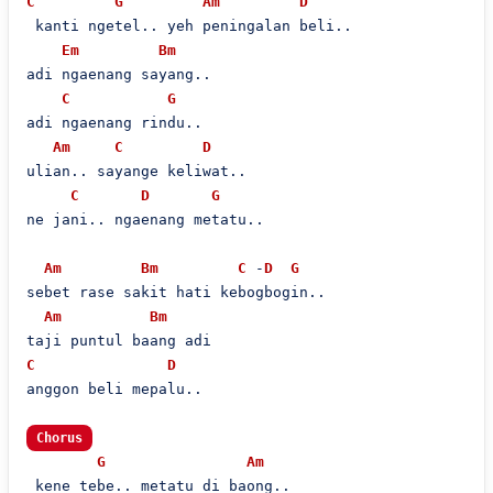
C
G
Am
D
 kanti ngetel.. yeh peningalan beli..

Em
Bm
adi ngaenang sayang..

C
G
adi ngaenang rindu..

Am
C
D
ulian.. sayange keliwat..

C
D
G
ne jani.. ngaenang metatu..

Am
Bm
C
 -
D
G
sebet rase sakit hati kebogbogin..

Am
Bm
C
D
anggon beli mepalu..

Chorus
G
Am
 kene tebe.. metatu di baong..
