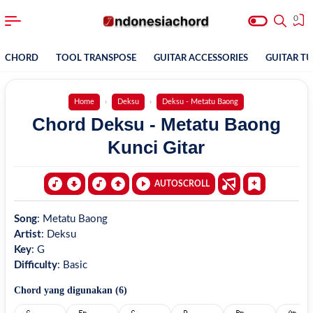
0
CHORD
TOOL TRANSPOSE
GUITAR ACCESSORIES
GUITAR T
Home
Deksu
Deksu - Metatu Baong
Chord Deksu - Metatu Baong
Kunci Gitar
AUTOSCROLL
Song
:
Metatu Baong
Artist
:
Deksu
Key
:
G
Difficulty
:
Basic
Chord yang digunakan (
6
)