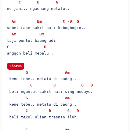
C
D
G
ne jani.. ngaenang metatu..

Am
Bm
C
 -
D
G
sebet rase sakit hati kebogbogin..

Am
Bm
C
D
anggon beli mepalu..

Chorus
G
Am
 kene tebe.. metatu di baong..

C
D
G
D
 beli nguntul sakit hati sing medaye..

G
Am
 kene tebe.. metatu di baong..

C
D
G
D
 beli tekol ulian tresnan iluh..

G
Am