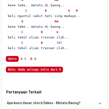
 kene tebe.. metatu di baong..

C
D
G
D
 beli nguntul sakit hati sing medaye..

G
Am
 kene tebe.. metatu di baong..

C
D
G
 beli tekol ulian tresnan iluh..

C
D
       (
G
)

 beli tekol ulian tresnan iluh..

G
C
 -
D
G
Outro
Note: Nada aslinya intro dari D
Pertanyaan Terkait
Apa kunci dasar chord Deksu - Metatu Baong?