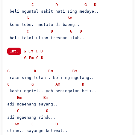
C
D
G
D
 beli nguntul sakit hati sing medaye..

G
Am
 kene tebe.. metatu di baong..

C
D
G
D
 beli tekol ulian tresnan iluh..

G
Em
C
D
Int.
G
Em
C
D
G
D
Em
Bm
C
G
Am
D
 kanti ngetel.. yeh peningalan beli..

Em
Bm
adi ngaenang sayang..

C
G
adi ngaenang rindu..

Am
C
D
ulian.. sayange keliwat..
