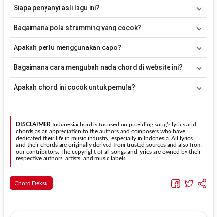
Lagu
Metatu Baong
menggunakan
6
chord
, yaitu
G, Em, C, D,
Siapa penyanyi asli lagu ini?
Bm, Am
. Versi chord ini telah disederhanakan sehingga lebih
mudah dimainkan oleh pemula maupun gitaris yang ingin belajar
Lagu
Metatu Baong
merupakan lagu yang dibawakan oleh
Deksu
.
Bagaimana pola strumming yang cocok?
memainkan lagu ini.
Pada halaman ini tersedia versi chord gitar yang lebih mudah
dimainkan tanpa mengubah alur lagu.
Tidak ada satu pola strumming yang wajib digunakan. Sebagai
Apakah perlu menggunakan capo?
acuan, kamu dapat menggunakan pola
Down - Down - Up - Up -
Down - Up
kemudian menyesuaikannya dengan tempo dan irama
Tidak selalu. Chord pada halaman ini sudah disesuaikan dengan
Bagaimana cara mengubah nada chord di website ini?
lagu
Metatu Baong
.
kunci dasar
G
. Jika ingin mengikuti nada asli penyanyi, kamu dapat
menggunakan fitur
Transpose
atau menambahkan capo sesuai
Gunakan tombol
Transpose (atas)
untuk menaikkan nada dan
Apakah chord ini cocok untuk pemula?
kebutuhan.
Transpose (bawah)
untuk menurunkan nada. Seluruh chord akan
berubah secara otomatis tanpa mengubah lirik sehingga kamu
Ya. Versi chord gitar
Metatu Baong
pada halaman ini
dapat menyesuaikannya dengan jangkauan suara.
menggunakan kunci yang lebih sederhana sehingga lebih mudah
dipelajari oleh pemula tanpa menghilangkan struktur dasar lagu.
DISCLAIMER
Indonesiachord is focused on providing song’s lyrics and
chords as an appreciation to the authors and composers who have
dedicated their life in music industry, especially in Indonesia. All lyrics
and their chords are originally derived from trusted sources and also from
our contributors. The copyright of all songs and lyrics are owned by their
respective authors, artists, and music labels.
Chord Deksu