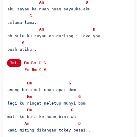
Am
D
aku sayau ke nuan nuan sayauka aku

G
selama-lama..

Am
D
oh sulu ku sayau oh darling i love you

G
buah atiku..

Em
Bm
C
G
Int.
Em
Bm
C
G
Em
G
anang bula mih nuan apai dom

Em
G
legi ku ringat meletup munyi bom

Em
G
mali ku bula ke nuan bini wai

Am
D
kami miting dikangau tokey besai..
