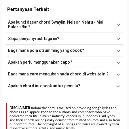
Pertanyaan Terkait
Apa kunci dasar chord Swaylin, Nelson Nehru - Mali
Bulaka Bini?
Lagu
Mali Bulaka Bini
menggunakan
6
chord
, yaitu
G, Am, D, Em,
Siapa penyanyi asli lagu ini?
Bm, C
. Versi chord ini telah disederhanakan sehingga lebih mudah
dimainkan oleh pemula maupun gitaris yang ingin belajar
Lagu
Mali Bulaka Bini
merupakan lagu yang dibawakan oleh
Bagaimana pola strumming yang cocok?
memainkan lagu ini.
Swaylin, Nelson Nehru
. Pada halaman ini tersedia versi chord gitar
yang lebih mudah dimainkan tanpa mengubah alur lagu.
Tidak ada satu pola strumming yang wajib digunakan. Sebagai
Apakah perlu menggunakan capo?
acuan, kamu dapat menggunakan pola
Down - Down - Up - Up -
Down - Up
kemudian menyesuaikannya dengan tempo dan irama
Tidak selalu. Chord pada halaman ini sudah disesuaikan dengan
Bagaimana cara mengubah nada chord di website ini?
lagu
Mali Bulaka Bini
.
kunci dasar
G
. Jika ingin mengikuti nada asli penyanyi, kamu dapat
menggunakan fitur
Transpose
atau menambahkan capo sesuai
Gunakan tombol
Transpose (atas)
untuk menaikkan nada dan
Apakah chord ini cocok untuk pemula?
kebutuhan.
Transpose (bawah)
untuk menurunkan nada. Seluruh chord akan
berubah secara otomatis tanpa mengubah lirik sehingga kamu
Ya. Versi chord gitar
Mali Bulaka Bini
pada halaman ini
dapat menyesuaikannya dengan jangkauan suara.
menggunakan kunci yang lebih sederhana sehingga lebih mudah
dipelajari oleh pemula tanpa menghilangkan struktur dasar lagu.
DISCLAIMER
Indonesiachord is focused on providing song’s lyrics and
chords as an appreciation to the authors and composers who have
dedicated their life in music industry, especially in Indonesia. All lyrics
and their chords are originally derived from trusted sources and also from
our contributors. The copyright of all songs and lyrics are owned by their
respective authors, artists, and music labels.