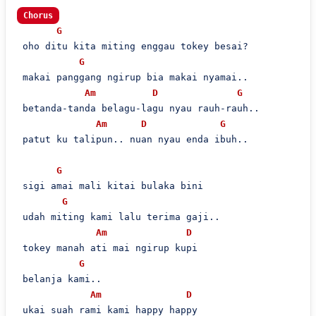
Chorus
G
 oho ditu kita miting enggau tokey besai?

G
 makai panggang ngirup bia makai nyamai..

Am
D
G
 betanda-tanda belagu-lagu nyau rauh-rauh.. 

Am
D
G
 patut ku talipun.. nuan nyau enda ibuh..

G
 sigi amai mali kitai bulaka bini

G
 udah miting kami lalu terima gaji..

Am
D
 tokey manah ati mai ngirup kupi

G
 belanja kami..

Am
D
 ukai suah rami kami happy happy
