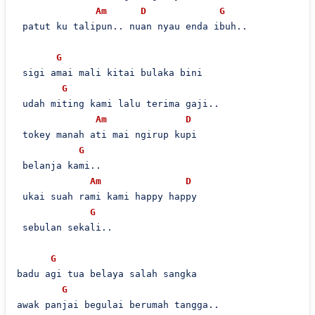
Am
D
G
 patut ku talipun.. nuan nyau enda ibuh..

G
 sigi amai mali kitai bulaka bini

G
 udah miting kami lalu terima gaji..

Am
D
 tokey manah ati mai ngirup kupi

G
 belanja kami..

Am
D
 ukai suah rami kami happy happy

G
 sebulan sekali..

G
badu agi tua belaya salah sangka

G
awak panjai begulai berumah tangga..
