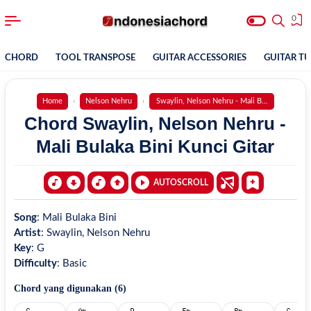
0
CHORD
TOOL TRANSPOSE
GUITAR ACCESSORIES
GUITAR T
Home
Nelson Nehru
Swaylin, Nelson Nehru - Mali Bulaka Bini
Chord Swaylin, Nelson Nehru -
Mali Bulaka Bini Kunci Gitar
AUTOSCROLL
Song
:
Mali Bulaka Bini
Artist
:
Swaylin, Nelson Nehru
Key
:
G
Difficulty
:
Basic
Chord yang digunakan (
6
)