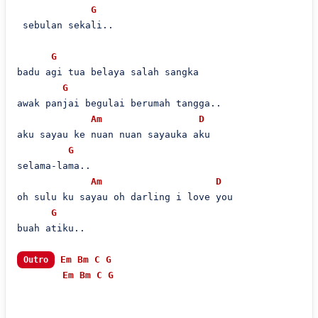
G
 sebulan sekali..

G
badu agi tua belaya salah sangka

G
awak panjai begulai berumah tangga..

Am
D
aku sayau ke nuan nuan sayauka aku

G
selama-lama..

Am
D
oh sulu ku sayau oh darling i love you

G
buah atiku..

Em
Bm
C
G
Outro
Em
Bm
C
G