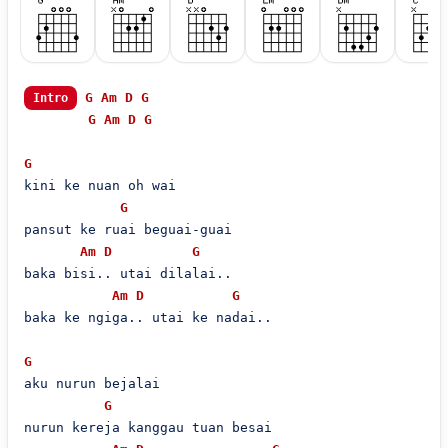
G
Am
D
G
Intro
G
Am
D
G
G
kini ke nuan oh wai

G
pansut ke ruai beguai-guai

Am
D
G
baka bisi.. utai dilalai..

Am
D
G
baka ke ngiga.. utai ke nadai..

G
aku nurun bejalai

G
nurun kereja kanggau tuan besai
