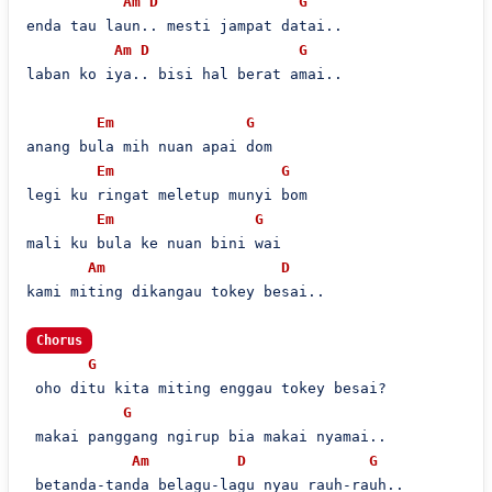
Am
D
G
enda tau laun.. mesti jampat datai..

Am
D
G
laban ko iya.. bisi hal berat amai..

Em
G
anang bula mih nuan apai dom

Em
G
legi ku ringat meletup munyi bom

Em
G
mali ku bula ke nuan bini wai

Am
D
kami miting dikangau tokey besai..

Chorus
G
 oho ditu kita miting enggau tokey besai?

G
 makai panggang ngirup bia makai nyamai..

Am
D
G
 betanda-tanda belagu-lagu nyau rauh-rauh.. 
