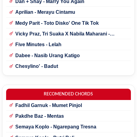
Dan + Shay - Marry You Again
Aprilian - Merayu Cintamu
Medy Parit - Toto Disko' One Tik Tok
Vicky Praz, Tri Suaka X Nabila Maharani -
Mecucu
Five Minutes - Lelah
Dabee - Nasib Urang Katigo
Chesylino' - Badut
RECOMENDED CHORDS
Fadhil Garnuk - Mumet Pinjol
Pakdhe Baz - Mentas
Semaya Koplo - Ngarepang Tresna