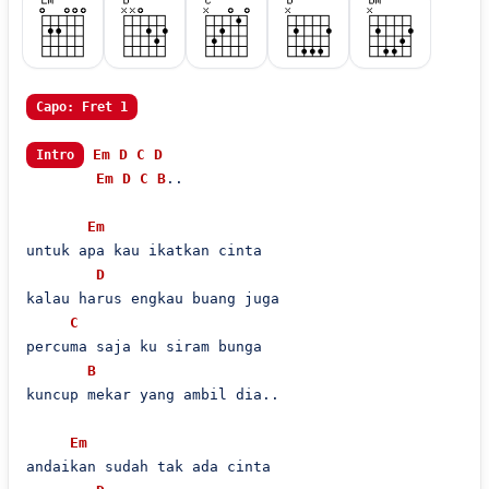
Capo: Fret 1
Em
D
C
D
Intro
Em
D
C
B
..

Em
untuk apa kau ikatkan cinta

D
kalau harus engkau buang juga

C
percuma saja ku siram bunga

B
kuncup mekar yang ambil dia..

Em
andaikan sudah tak ada cinta
