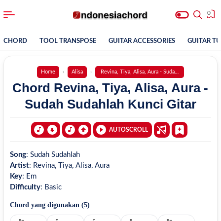
0
CHORD
TOOL TRANSPOSE
GUITAR ACCESSORIES
GUITAR T
Home
Alisa
Revina, Tiya, Alisa, Aura - Sudah Sudahlah
Chord Revina, Tiya, Alisa, Aura -
Sudah Sudahlah Kunci Gitar
AUTOSCROLL
Song
:
Sudah Sudahlah
Artist
:
Revina, Tiya, Alisa, Aura
Key
:
Em
Difficulty
:
Basic
Chord yang digunakan (
5
)