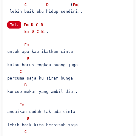
C
D
         (
Em
)

 lebih baik aku hidup sendiri..

Em
D
C
B
Int.
Em
D
C
B
..

Em
untuk apa kau ikatkan cinta

D
kalau harus engkau buang juga

C
percuma saja ku siram bunga

B
kuncup mekar yang ambil dia..

Em
andaikan sudah tak ada cinta

D
lebih baik kita berpisah saja

C