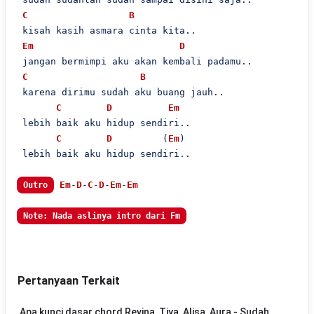
C
B
 kisah kasih asmara cinta kita..

Em
D
 jangan bermimpi aku akan kembali padamu..

C
B
 karena dirimu sudah aku buang jauh..

C
D
Em
 lebih baik aku hidup sendiri..

C
D
         (
Em
)

 lebih baik aku hidup sendiri..

Em
-
D
-
C
-
D
-
Em
-
Em
Outro
Note: Nada aslinya intro dari Fm
Pertanyaan Terkait
Apa kunci dasar chord Revina, Tiya, Alisa, Aura - Sudah