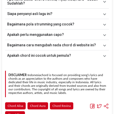
Sudahlah?
Lagu
Sudah Sudahlah
menggunakan
5
chord
, yaitu
Em, D, C, B,
Siapa penyanyi asli lagu ini?
Bm
. Versi chord ini telah disederhanakan sehingga lebih mudah
dimainkan oleh pemula maupun gitaris yang ingin belajar
Lagu
Sudah Sudahlah
merupakan lagu yang dibawakan oleh
Bagaimana pola strumming yang cocok?
memainkan lagu ini.
Revina, Tiya, Alisa, Aura
. Pada halaman ini tersedia versi chord
gitar yang lebih mudah dimainkan tanpa mengubah alur lagu.
Tidak ada satu pola strumming yang wajib digunakan. Sebagai
Apakah perlu menggunakan capo?
acuan, kamu dapat menggunakan pola
Down - Down - Up - Up -
Down - Up
kemudian menyesuaikannya dengan tempo dan irama
Tidak selalu. Chord pada halaman ini sudah disesuaikan dengan
Bagaimana cara mengubah nada chord di website ini?
lagu
Sudah Sudahlah
.
kunci dasar
Em
. Jika ingin mengikuti nada asli penyanyi, kamu
dapat menggunakan fitur
Transpose
atau menambahkan capo
Gunakan tombol
Transpose (atas)
untuk menaikkan nada dan
Apakah chord ini cocok untuk pemula?
sesuai kebutuhan.
Transpose (bawah)
untuk menurunkan nada. Seluruh chord akan
berubah secara otomatis tanpa mengubah lirik sehingga kamu
Ya. Versi chord gitar
Sudah Sudahlah
pada halaman ini
dapat menyesuaikannya dengan jangkauan suara.
menggunakan kunci yang lebih sederhana sehingga lebih mudah
dipelajari oleh pemula tanpa menghilangkan struktur dasar lagu.
DISCLAIMER
Indonesiachord is focused on providing song’s lyrics and
chords as an appreciation to the authors and composers who have
dedicated their life in music industry, especially in Indonesia. All lyrics
and their chords are originally derived from trusted sources and also from
our contributors. The copyright of all songs and lyrics are owned by their
respective authors, artists, and music labels.
Chord Alisa
Chord Aura
Chord Revina