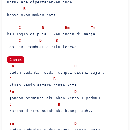
untuk apa dipertahankan juga

B
hanya akan makan hati..

C
D
Bm
Em
kau ingin di puja.. kau ingin di manja..

C
D
B
tapi kau membuat diriku kecewa..

Chorus
Em
D
 sudah sudahlah sudah sampai disini saja..

C
B
 kisah kasih asmara cinta kita..

Em
D
 jangan bermimpi aku akan kembali padamu..

C
B
 karena dirimu sudah aku buang jauh..

Em
D
 sudah sudahlah sudah sampai disini saja..
