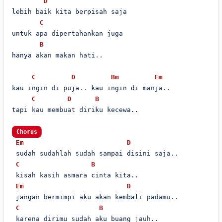
D
lebih baik kita berpisah saja

C
untuk apa dipertahankan juga

B
hanya akan makan hati..

C
D
Bm
Em
kau ingin di puja.. kau ingin di manja..

C
D
B
tapi kau membuat diriku kecewa..

Chorus
Em
D
 sudah sudahlah sudah sampai disini saja..

C
B
 kisah kasih asmara cinta kita..

Em
D
 jangan bermimpi aku akan kembali padamu..

C
B
 karena dirimu sudah aku buang jauh..
