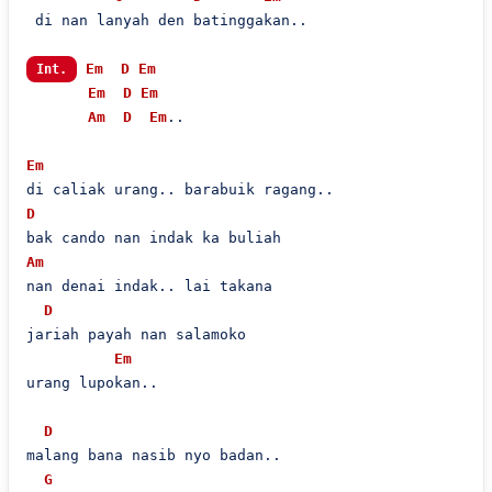
 di nan lanyah den batinggakan..

Em
D
Em
Int.
Em
D
Em
Am
D
Em
..

Em
D
Am
nan denai indak.. lai takana

D
jariah payah nan salamoko

Em
urang lupokan..

D
malang bana nasib nyo badan..

G