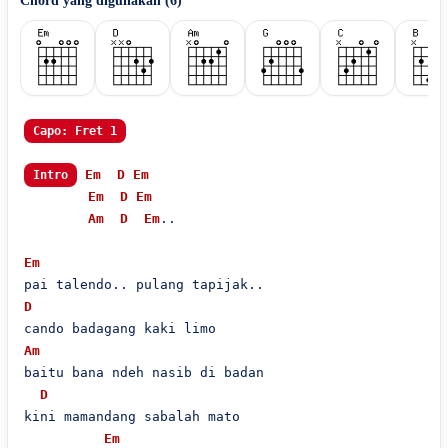
Chord yang digunakan (
6
)
Capo: Fret 1
Em
D
Em
Intro
Em
D
Em
Am
D
Em
..

Em
D
Am
baitu bana ndeh nasib di badan

D
kini mamandang sabalah mato

Em