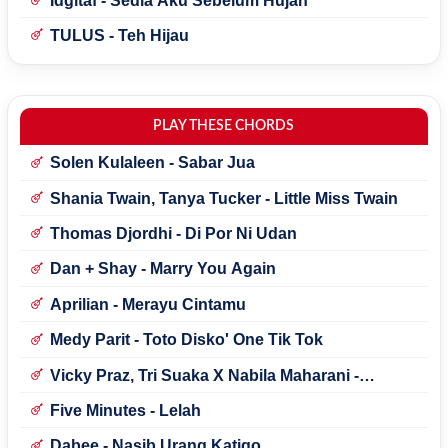
Idgitaf - Sedia Aku Sebelum Hujan
TULUS - Teh Hijau
PLAY THESE CHORDS
Solen Kulaleen - Sabar Jua
Shania Twain, Tanya Tucker - Little Miss Twain
Thomas Djordhi - Di Por Ni Udan
Dan + Shay - Marry You Again
Aprilian - Merayu Cintamu
Medy Parit - Toto Disko' One Tik Tok
Vicky Praz, Tri Suaka X Nabila Maharani -
Mecucu
Five Minutes - Lelah
Dabee - Nasib Urang Katigo