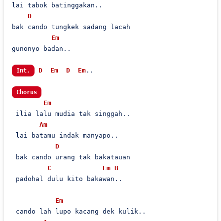
lai tabok batinggakan..

D
bak cando tungkek sadang lacah

Em
gunonyo badan..

D
Em
D
Em
..

Int.
Chorus
Em
 ilia lalu mudia tak singgah..

Am
 lai batamu indak manyapo..

D
 bak cando urang tak bakatauan

C
Em
B
 padohal dulu kito bakawan..

Em
 cando lah lupo kacang dek kulik..
