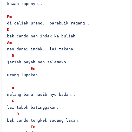
kawan ruponyo..

Em
D
Am
nan denai indak.. lai takana

D
jariah payah nan salamoko

Em
urang lupokan..

D
malang bana nasib nyo badan..

G
lai tabok batinggakan..

D
bak cando tungkek sadang lacah

Em