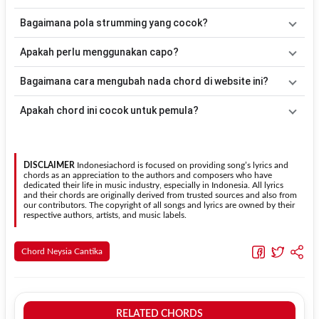
lebih mudah dimainkan oleh pemula maupun gitaris yang ingin
Lagu
Lai Batamu Ndak Manyapo
merupakan lagu yang
Bagaimana pola strumming yang cocok?
belajar memainkan lagu ini.
dibawakan oleh
Neysia Cantika
. Pada halaman ini tersedia versi
chord gitar yang lebih mudah dimainkan tanpa mengubah alur lagu.
Tidak ada satu pola strumming yang wajib digunakan. Sebagai
Apakah perlu menggunakan capo?
acuan, kamu dapat menggunakan pola
Down - Down - Up - Up -
Down - Up
kemudian menyesuaikannya dengan tempo dan irama
Tidak selalu. Chord pada halaman ini sudah disesuaikan dengan
Bagaimana cara mengubah nada chord di website ini?
lagu
Lai Batamu Ndak Manyapo
.
kunci dasar
Em
. Jika ingin mengikuti nada asli penyanyi, kamu
dapat menggunakan fitur
Transpose
atau menambahkan capo
Gunakan tombol
Transpose (atas)
untuk menaikkan nada dan
Apakah chord ini cocok untuk pemula?
sesuai kebutuhan.
Transpose (bawah)
untuk menurunkan nada. Seluruh chord akan
berubah secara otomatis tanpa mengubah lirik sehingga kamu
Ya. Versi chord gitar
Lai Batamu Ndak Manyapo
pada halaman ini
dapat menyesuaikannya dengan jangkauan suara.
menggunakan kunci yang lebih sederhana sehingga lebih mudah
dipelajari oleh pemula tanpa menghilangkan struktur dasar lagu.
DISCLAIMER
Indonesiachord is focused on providing song’s lyrics and
chords as an appreciation to the authors and composers who have
dedicated their life in music industry, especially in Indonesia. All lyrics
and their chords are originally derived from trusted sources and also from
our contributors. The copyright of all songs and lyrics are owned by their
respective authors, artists, and music labels.
Chord Neysia Cantika
RELATED CHORDS