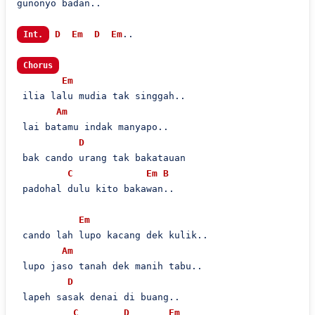
gunonyo badan..

D
Em
D
Em
..

Int.
Chorus
Em
 ilia lalu mudia tak singgah..

Am
 lai batamu indak manyapo..

D
 bak cando urang tak bakatauan

C
Em
B
 padohal dulu kito bakawan..

Em
 cando lah lupo kacang dek kulik..

Am
 lupo jaso tanah dek manih tabu..

D
 lapeh sasak denai di buang..

C
D
Em