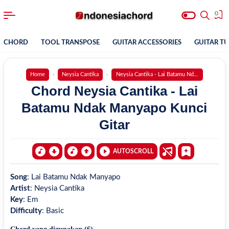
0
CHORD
TOOL TRANSPOSE
GUITAR ACCESSORIES
GUITAR T
Home
Neysia Cantika
Neysia Cantika - Lai Batamu Ndak Manyapo
Chord Neysia Cantika - Lai
Batamu Ndak Manyapo Kunci
Gitar
AUTOSCROLL
Song
:
Lai Batamu Ndak Manyapo
Artist
:
Neysia Cantika
Key
:
Em
Difficulty
:
Basic