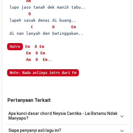
Am
 lupo jaso tanah dek manih tabu..

D
 lapeh sasak denai di buang..

C
D
Em
 di nan lanyah den batinggakan..

Em
D
Em
Outro
Em
D
Em
Am
D
Em
..

Note: Nada aslinya intro dari Fm
Pertanyaan Terkait
Apa kunci dasar chord Neysia Cantika - Lai Batamu Ndak
Manyapo?
Lagu
Lai Batamu Ndak Manyapo
menggunakan
6
chord
, yaitu
Siapa penyanyi asli lagu ini?
Em, D, Am, G, C, B
. Versi chord ini telah disederhanakan sehingga