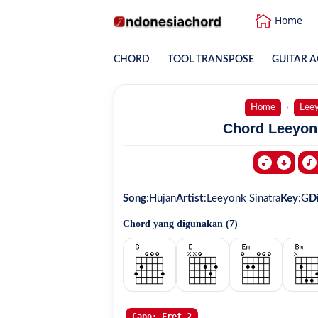
Home
CHORD
TOOL TRANSPOSE
GUITAR A
Home
Leey
Chord Leeyonk
Song
:
Hujan
Artist
:
Leeyonk Sinatra
Key
:
G
Di
Chord yang digunakan (
7
)
Capo: Fret 2