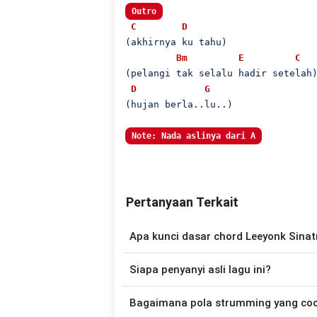
Outro
C
D
(akhirnya ku tahu)

Bm
E
C
(pelangi tak selalu hadir setelah)
D
G
(hujan berla..lu..)

Note: Nada aslinya dari A
Pertanyaan Terkait
Apa kunci dasar chord Leeyonk Sinat
Lagu
Hujan
menggunakan
7
chord
, yaitu
Siapa penyanyi asli lagu ini?
sehingga lebih mudah dimainkan oleh pemu
Lagu
Hujan
merupakan lagu yang dibawa
Bagaimana pola strumming yang co
chord gitar yang lebih mudah dimai