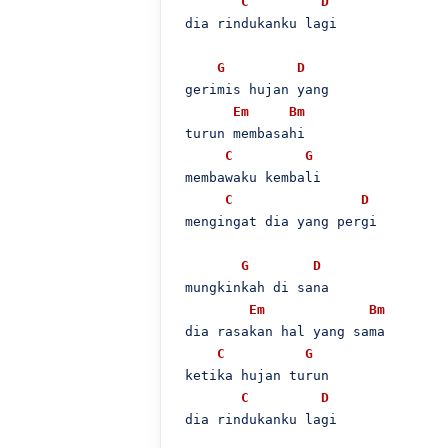
C
D
 dia rindukanku lagi

G
D
 gerimis hujan yang

Em
Bm
 turun membasahi

C
G
 membawaku kembali

C
D
 mengingat dia yang pergi

G
D
 mungkinkah di sana

Em
Bm
 dia rasakan hal yang sama

C
G
 ketika hujan turun

C
D
 dia rindukanku lagi
