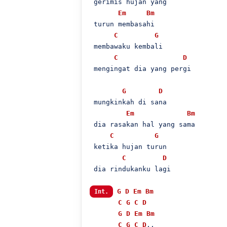
 gerimis hujan yang

Em
Bm
 turun membasahi

C
G
 membawaku kembali

C
D
 mengingat dia yang pergi

G
D
 mungkinkah di sana

Em
Bm
 dia rasakan hal yang sama

C
G
 ketika hujan turun

C
D
 dia rindukanku lagi

G
D
Em
Bm
Int.
C
G
C
D
G
D
Em
Bm
C
G
C
D
..
