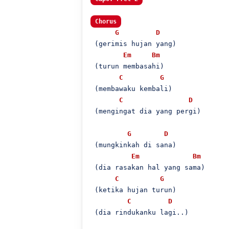
Chorus
G
D
 (gerimis hujan yang)

Em
Bm
 (turun membasahi)

C
G
 (membawaku kembali)

C
D
 (mengingat dia yang pergi)

G
D
 (mungkinkah di sana)

Em
Bm
 (dia rasakan hal yang sama)

C
G
 (ketika hujan turun)

C
D
 (dia rindukanku lagi..)
