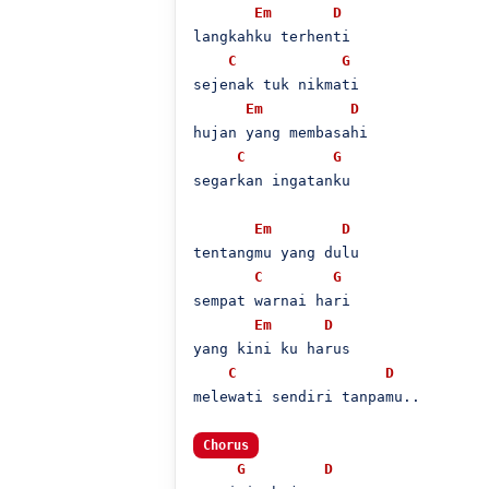
Em
D
langkahku terhenti

C
G
sejenak tuk nikmati

Em
D
hujan yang membasahi

C
G
segarkan ingatanku

Em
D
tentangmu yang dulu

C
G
sempat warnai hari

Em
D
yang kini ku harus

C
D
melewati sendiri tanpamu..

Chorus
G
D