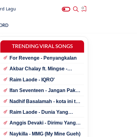
rd Lagu
0
HORD
TRENDING VIRAL SONGS
For Revenge - Penyangkalan
Akbar Chalay ft. Mingse -
Astaga Bercanda
Raim Laode - IQRO'
Ifan Seventeen - Jangan Paksa
Rindu (Beda)
Nadhif Basalamah - kota ini tak
sama tanpamu
Raim Laode - Dunia Yang
Nanti
Anggis Devaki - Dirimu Yang
Dulu
Naykilla - MMG (My Mine Gueh)