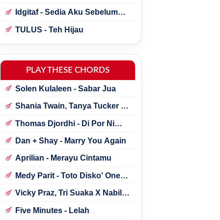
Idgitaf - Sedia Aku Sebelum
Hujan
TULUS - Teh Hijau
PLAY THESE CHORDS
Solen Kulaleen - Sabar Jua
Shania Twain, Tanya Tucker -
Little Miss Twain
Thomas Djordhi - Di Por Ni
Udan
Dan + Shay - Marry You Again
Aprilian - Merayu Cintamu
Medy Parit - Toto Disko' One
Tik Tok
Vicky Praz, Tri Suaka X Nabila
Maharani - Mecucu
Five Minutes - Lelah