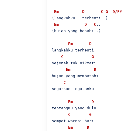
Em
D
C
G
 -
D/F#
(langkahku.. terhenti..)

Em
D
C
..

(hujan yang basahi..)

Em
D
langkahku terhenti

C
G
sejenak tuk nikmati

Em
D
hujan yang membasahi

C
segarkan ingatanku

Em
D
tentangmu yang dulu

C
G
sempat warnai hari

Em
D