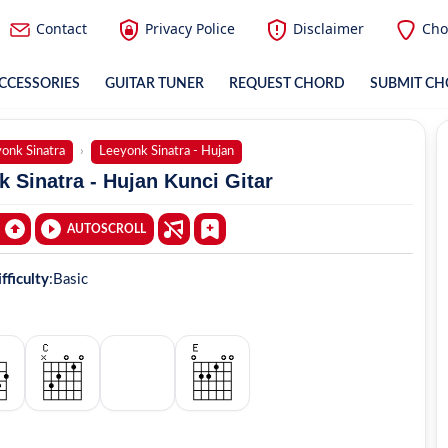
Contact
Privacy Police
Disclaimer
Cho
CCESSORIES
GUITAR TUNER
REQUEST CHORD
SUBMIT C
onk Sinatra
Leeyonk Sinatra - Hujan
 Sinatra - Hujan Kunci Gitar
AUTOSCROLL
fficulty
:
Basic