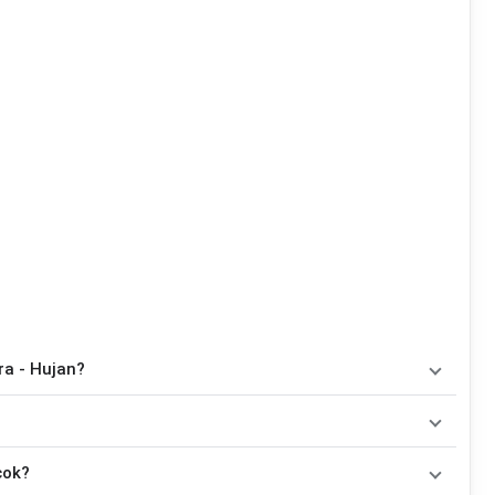


ra - Hujan?
G, D, Em, Bm, C, D/F#, E
. Versi chord ini telah disederhanakan
la maupun gitaris yang ingin belajar memainkan lagu ini.
kan oleh
Leeyonk Sinatra
. Pada halaman ini tersedia versi
cok?
nkan tanpa mengubah alur lagu.