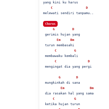
yang kini ku harus

C
D
melewati sendiri tanpamu..

Chorus
G
D
 gerimis hujan yang

Em
Bm
 turun membasahi

C
G
 membawaku kembali

C
D
 mengingat dia yang pergi

G
D
 mungkinkah di sana

Em
Bm
 dia rasakan hal yang sama

C
G
 ketika hujan turun
