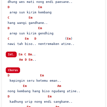
 dhung wes mati nong endi paesane..

D
Em
  arep sun kirim kembang

C
Em
 hang wangi gandhane..

D
Em
  arep sun kirim gendhing

C
Em
D
               (
Em
)

 nawi tah biso.. nentremaken atine..

Em
C
Bm
..

Int.
Am
D
Em
..

Chorus
D
Em
  kepingin seru ketemu eman..

Em
Am
 nong kembang hang biso ngudang atine..

D
Em
  kadhung urip nong endi sangkane..

Em
Am