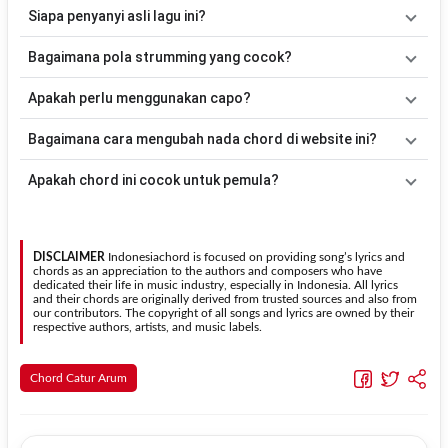
Lagu
Tetese Eluh
menggunakan
6
chord
, yaitu
Em, D, Bm, C, G,
Siapa penyanyi asli lagu ini?
Am
. Versi chord ini telah disederhanakan sehingga lebih mudah
dimainkan oleh pemula maupun gitaris yang ingin belajar
Lagu
Tetese Eluh
merupakan lagu yang dibawakan oleh
Catur
Bagaimana pola strumming yang cocok?
memainkan lagu ini.
Arum
. Pada halaman ini tersedia versi chord gitar yang lebih mudah
dimainkan tanpa mengubah alur lagu.
Tidak ada satu pola strumming yang wajib digunakan. Sebagai
Apakah perlu menggunakan capo?
acuan, kamu dapat menggunakan pola
Down - Down - Up - Up -
Down - Up
kemudian menyesuaikannya dengan tempo dan irama
Tidak selalu. Chord pada halaman ini sudah disesuaikan dengan
Bagaimana cara mengubah nada chord di website ini?
lagu
Tetese Eluh
.
kunci dasar
Em
. Jika ingin mengikuti nada asli penyanyi, kamu
dapat menggunakan fitur
Transpose
atau menambahkan capo
Gunakan tombol
Transpose (atas)
untuk menaikkan nada dan
Apakah chord ini cocok untuk pemula?
sesuai kebutuhan.
Transpose (bawah)
untuk menurunkan nada. Seluruh chord akan
berubah secara otomatis tanpa mengubah lirik sehingga kamu
Ya. Versi chord gitar
Tetese Eluh
pada halaman ini menggunakan
dapat menyesuaikannya dengan jangkauan suara.
kunci yang lebih sederhana sehingga lebih mudah dipelajari oleh
pemula tanpa menghilangkan struktur dasar lagu.
DISCLAIMER
Indonesiachord is focused on providing song’s lyrics and
chords as an appreciation to the authors and composers who have
dedicated their life in music industry, especially in Indonesia. All lyrics
and their chords are originally derived from trusted sources and also from
our contributors. The copyright of all songs and lyrics are owned by their
respective authors, artists, and music labels.
Chord Catur Arum