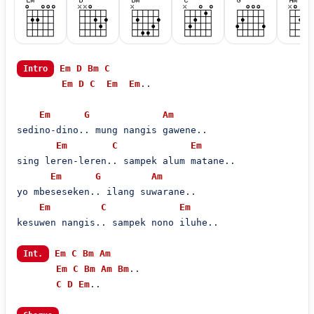
Em
D
Bm
C
Intro
Em
D
C
Em
Em
..

Em
G
Am
sedino-dino.. mung nangis gawene..

Em
C
Em
sing leren-leren.. sampek alum matane..

Em
G
Am
yo mbeseseken.. ilang suwarane..

Em
C
Em
kesuwen nangis.. sampek nono iluhe..

Em
C
Bm
Am
Int.
Em
C
Bm
Am
Bm
..

C
D
Em
..
