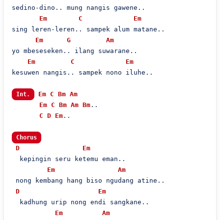
sedino-dino.. mung nangis gawene..

Em
C
Em
sing leren-leren.. sampek alum matane..

Em
G
Am
yo mbeseseken.. ilang suwarane..

Em
C
Em
kesuwen nangis.. sampek nono iluhe..

Em
C
Bm
Am
Int.
Em
C
Bm
Am
Bm
..

C
D
Em
..

Chorus
D
Em
  kepingin seru ketemu eman..

Em
Am
 nong kembang hang biso ngudang atine..

D
Em
  kadhung urip nong endi sangkane..

Em
Am