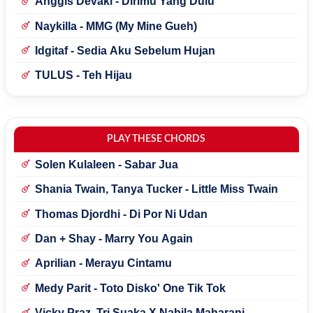
Anggis Devaki - Dirimu Yang Dulu
Naykilla - MMG (My Mine Gueh)
Idgitaf - Sedia Aku Sebelum Hujan
TULUS - Teh Hijau
PLAY THESE CHORDS
Solen Kulaleen - Sabar Jua
Shania Twain, Tanya Tucker - Little Miss Twain
Thomas Djordhi - Di Por Ni Udan
Dan + Shay - Marry You Again
Aprilian - Merayu Cintamu
Medy Parit - Toto Disko' One Tik Tok
Vicky Praz, Tri Suaka X Nabila Maharani -