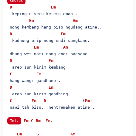
Chorus
D
Em
  kepingin seru ketemu eman..

Em
Am
 nong kembang hang biso ngudang atine..

D
Em
  kadhung urip nong endi sangkane..

Em
Am
 dhung wes mati nong endi paesane..

D
Em
  arep sun kirim kembang

C
Em
 hang wangi gandhane..

D
Em
  arep sun kirim gendhing

C
Em
D
               (
Em
)

 nawi tah biso.. nentremaken atine..

Em
C
Bm
Em
..

Int.
Em
G
Am