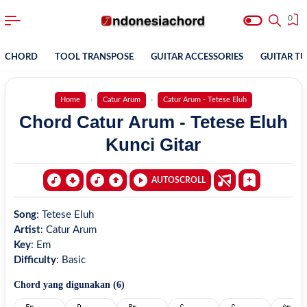
0
CHORD
TOOL TRANSPOSE
GUITAR ACCESSORIES
GUITAR T
Home
Catur Arum
Catur Arum - Tetese Eluh
Chord Catur Arum - Tetese Eluh
Kunci Gitar
AUTOSCROLL
Song
:
Tetese Eluh
Artist
:
Catur Arum
Key
:
Em
Difficulty
:
Basic
Chord yang digunakan (
6
)