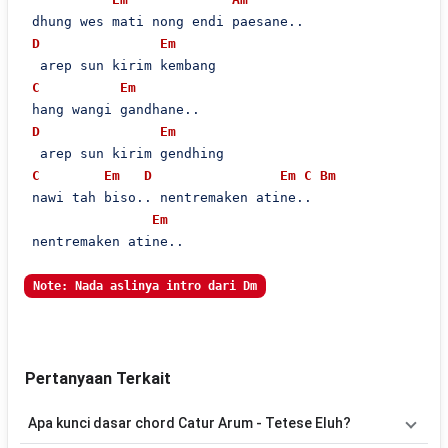
 dhung wes mati nong endi paesane..

D
Em
  arep sun kirim kembang

C
Em
 hang wangi gandhane..

D
Em
  arep sun kirim gendhing

C
Em
D
Em
C
Bm
 nawi tah biso.. nentremaken atine..

Em
 nentremaken atine..

Note: Nada aslinya intro dari Dm
Pertanyaan Terkait
Apa kunci dasar chord Catur Arum - Tetese Eluh?