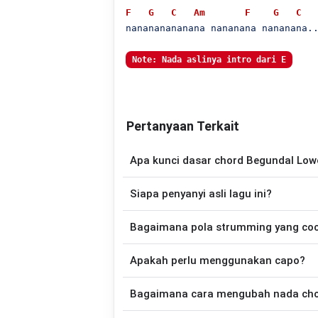
F
G
C
Am
F
G
C
nanananananana nananana nananana..
Note: Nada aslinya intro dari E
Pertanyaan Terkait
Apa kunci dasar chord Begundal Low
Lagu
We're Coming Back
menggunakan
Siapa penyanyi asli lagu ini?
sehingga lebih mudah dimainkan oleh pemu
Lagu
We're Coming Back
merupakan lagu
Bagaimana pola strumming yang co
tersedia versi chord g
Apakah perlu menggunakan capo?
Down - Down - Up - Up - Down - Up
Coming Back
.
Tidak selalu. Chord pada halaman ini su
Bagaimana cara mengubah nada chord
asli penyanyi, kamu dapat menggunakan
Gunakan tombol
Transpose (atas)
untuk