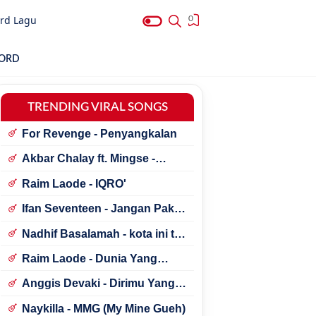
rd Lagu
0
HORD
TRENDING VIRAL SONGS
For Revenge - Penyangkalan
Akbar Chalay ft. Mingse -
Astaga Bercanda
Raim Laode - IQRO'
Ifan Seventeen - Jangan Paksa
Rindu (Beda)
Nadhif Basalamah - kota ini tak
sama tanpamu
Raim Laode - Dunia Yang
Nanti
Anggis Devaki - Dirimu Yang
Dulu
Naykilla - MMG (My Mine Gueh)