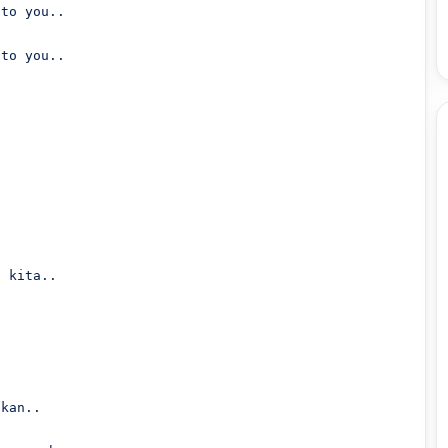
to you..

to you..

kan..
