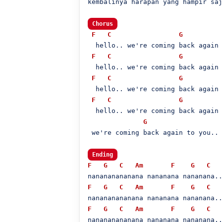
kembalinya harapan yang hampir saj
Chorus
F
C
G
  hello.. we're coming back again 
F
C
G
  hello.. we're coming back again 
F
C
G
  hello.. we're coming back again 
F
C
G
  hello.. we're coming back again 
G
 we're coming back again to you..

Ending
F
G
C
Am
F
G
C
F
G
C
Am
F
G
C
F
G
C
Am
F
G
C