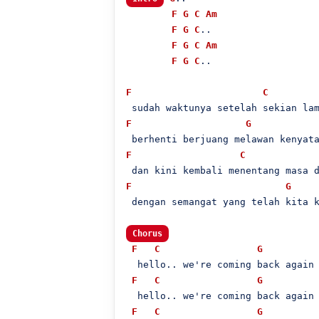
F
G
C
Am
F
G
C
..

F
G
C
Am
F
G
C
..

F
C
F
G
F
C
F
G
 dengan semangat yang telah kita k
Chorus
F
C
G
  hello.. we're coming back again 
F
C
G
  hello.. we're coming back again 
F
C
G