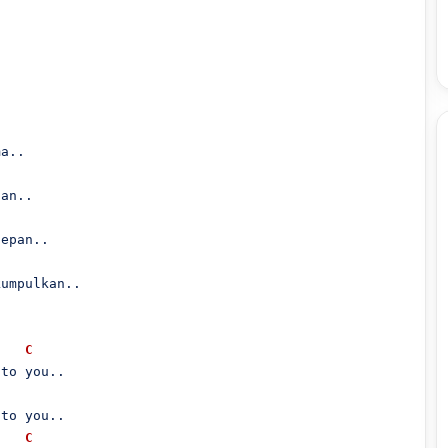
umpulkan..

C
to you..

to you..

C