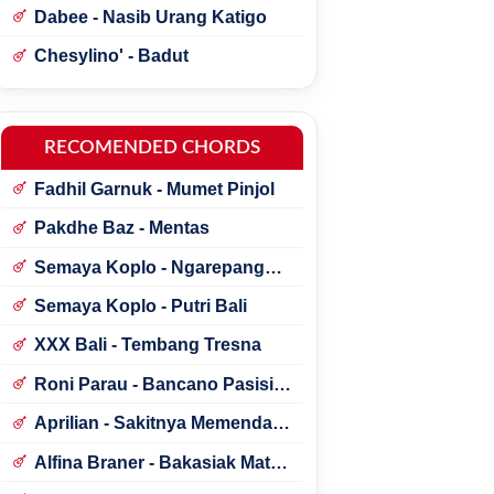
Dabee - Nasib Urang Katigo
Chesylino' - Badut
RECOMENDED CHORDS
Fadhil Garnuk - Mumet Pinjol
Pakdhe Baz - Mentas
Semaya Koplo - Ngarepang
Tresna
Semaya Koplo - Putri Bali
XXX Bali - Tembang Tresna
Roni Parau - Bancano Pasisia
Salatan
Aprilian - Sakitnya Memendam
Cinta
Alfina Braner - Bakasiak Mato
Mamandang