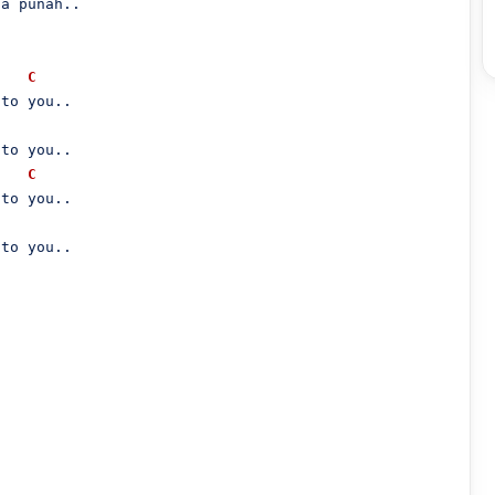
a punah..

C
to you..

to you..

C
to you..

to you..
