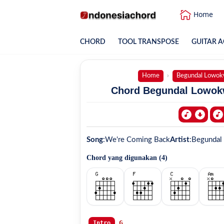
Home
CHORD
TOOL TRANSPOSE
GUITAR A
Home
Begundal Lowok
Chord Begundal Lowokw
Song
:
We're Coming Back
Artist
:
Begundal
Chord yang digunakan (
4
)
G
..

Intro