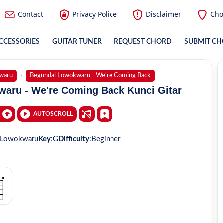
Contact
Privacy Police
Disclaimer
Cho
CCESSORIES
GUITAR TUNER
REQUEST CHORD
SUBMIT C
waru
Begundal Lowokwaru - We're Coming Back
aru - We're Coming Back Kunci Gitar
AUTOSCROLL
 Lowokwaru
Key
:
G
Difficulty
:
Beginner