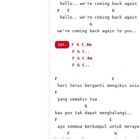
  hello.. we're coming back again 
F
C
G
  hello.. we're coming back again 
G
 we're coming back again to you..

F
G
C
Am
Int.
F
G
C
..

F
G
C
Am
F
G
C
..

F
C
F
 yang semakin tua

G
F
C
 ayo semmua berkumpul untuk meraya
F
G