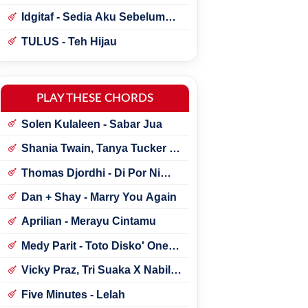
Idgitaf - Sedia Aku Sebelum
Hujan
TULUS - Teh Hijau
PLAY THESE CHORDS
Solen Kulaleen - Sabar Jua
Shania Twain, Tanya Tucker -
Little Miss Twain
Thomas Djordhi - Di Por Ni
Udan
Dan + Shay - Marry You Again
Aprilian - Merayu Cintamu
Medy Parit - Toto Disko' One
Tik Tok
Vicky Praz, Tri Suaka X Nabila
Maharani - Mecucu
Five Minutes - Lelah