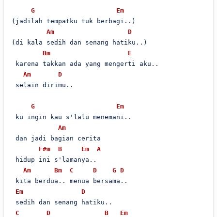
G
Em
(jadilah tempatku tuk berbagi..)

Am
D
(di kala sedih dan senang hatiku..)

Bm
E
 karena takkan ada yang mengerti aku..

Am
D
 selain dirimu..

G
Em
 ku ingin kau s'lalu menemani..

Am
 dan jadi bagian cerita

F#m
B
Em
A
 hidup ini s'lamanya..

Am
Bm
C
D
G
D
 kita berdua.. menua bersama..

Em
D
 sedih dan senang hatiku..

C
D
B
Em