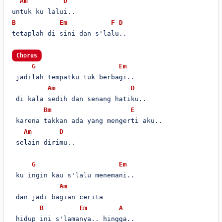
Am
D
B
Em
F
D
tetaplah di sini dan s'lalu..

Chorus
G
Em
 jadilah tempatku tuk berbagi..

Am
D
 di kala sedih dan senang hatiku..

Bm
E
 karena takkan ada yang mengerti aku..

Am
D
 selain dirimu..

G
Em
 ku ingin kau s'lalu menemani..

Am
 dan jadi bagian cerita

B
Em
A
 hidup ini s'lamanya.. hingga..
