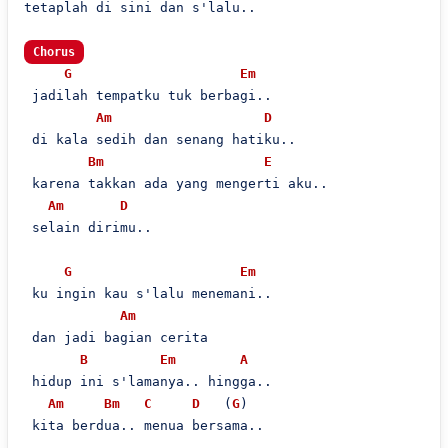
tetaplah di sini dan s'lalu..

Chorus
G
Em
 jadilah tempatku tuk berbagi..

Am
D
 di kala sedih dan senang hatiku..

Bm
E
 karena takkan ada yang mengerti aku..

Am
D
 selain dirimu..

G
Em
 ku ingin kau s'lalu menemani..

Am
 dan jadi bagian cerita

B
Em
A
 hidup ini s'lamanya.. hingga..

Am
Bm
C
D
   (
G
)

 kita berdua.. menua bersama..
