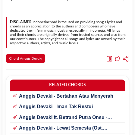
kebutuhan.
Transpose (bawah)
untuk menurunkan nada. Seluruh chord akan
berubah secara otomatis tanpa mengubah lirik sehingga kamu
Ya. Versi chord gitar
Menua Bersama
pada halaman ini
dapat menyesuaikannya dengan jangkauan suara.
menggunakan kunci yang lebih sederhana sehingga lebih mudah
dipelajari oleh pemula tanpa menghilangkan struktur dasar lagu.
DISCLAIMER
Indonesiachord is focused on providing song’s lyrics and
chords as an appreciation to the authors and composers who have
dedicated their life in music industry, especially in Indonesia. All lyrics
and their chords are originally derived from trusted sources and also from
our contributors. The copyright of all songs and lyrics are owned by their
respective authors, artists, and music labels.
Chord Anggis Devaki
RELATED CHORDS
Anggis Devaki - Bertahan Atau Menyerah
Anggis Devaki - Iman Tak Restui
Anggis Devaki ft. Betrand Putra Onsu -
Percuma
Anggis Devaki - Lewat Semesta (Ost.
Tabayyun)