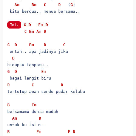
Am
Bm
C
D
   (
G
)

 kita berdua.. menua bersama..

G
D
Em
D
Int.
C
Bm
Am
D
G
D
Em
D
C
 entah.. apa jadinya jika

D
G
D
Em
D
C
D
tertutup awan sendu pudar kelabu

B
Em
bersamamu dunia mudah

Am
D
B
Em
F
D