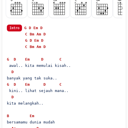
G
D
Em
D
Intro
C
Bm
Am
D
G
D
Em
D
C
Bm
Am
D
G
D
Em
D
C
 awal.. kita memulai kisah..

D
G
D
Em
D
C
 kini.. lihat sejauh mana..

D
kita melangkah..

B
Em
bersamamu dunia mudah
