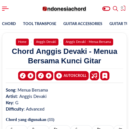
0
CHORD
TOOL TRANSPOSE
GUITAR ACCESSORIES
GUITAR T
Home
Anggis Devaki
Anggis Devaki - Menua Bersama
Chord Anggis Devaki - Menua
Bersama Kunci Gitar
AUTOSCROLL
Song
:
Menua Bersama
Artist
:
Anggis Devaki
Key
:
G
Difficulty
:
Advanced
Chord yang digunakan (
11
)