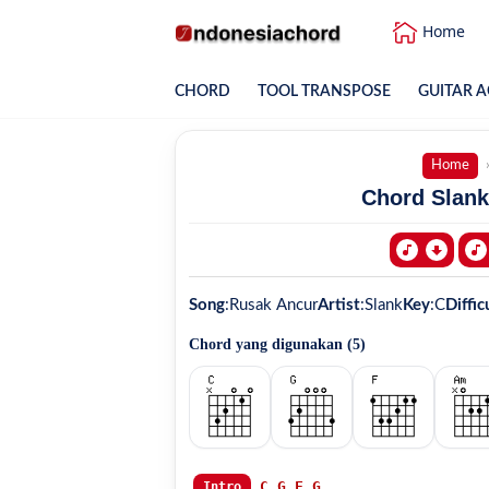
Home
CHORD
TOOL TRANSPOSE
GUITAR A
Home
Chord Slank
Song
:
Rusak Ancur
Artist
:
Slank
Key
:
C
Diffic
Chord yang digunakan (
5
)
C
G
F
G
Intro