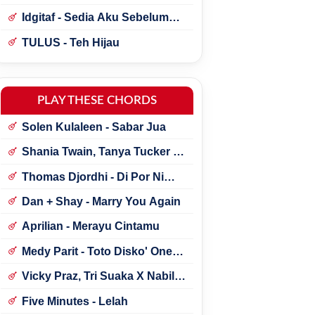
Idgitaf - Sedia Aku Sebelum
Hujan
TULUS - Teh Hijau
PLAY THESE CHORDS
Solen Kulaleen - Sabar Jua
Shania Twain, Tanya Tucker -
Little Miss Twain
Thomas Djordhi - Di Por Ni
Udan
Dan + Shay - Marry You Again
Aprilian - Merayu Cintamu
Medy Parit - Toto Disko' One
Tik Tok
Vicky Praz, Tri Suaka X Nabila
Maharani - Mecucu
Five Minutes - Lelah