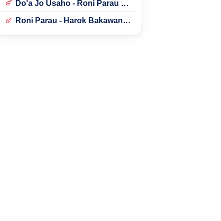
Do'a Jo Usaho - Roni Parau ft.
Lidya Aly
Roni Parau - Harok Bakawan
Bulan