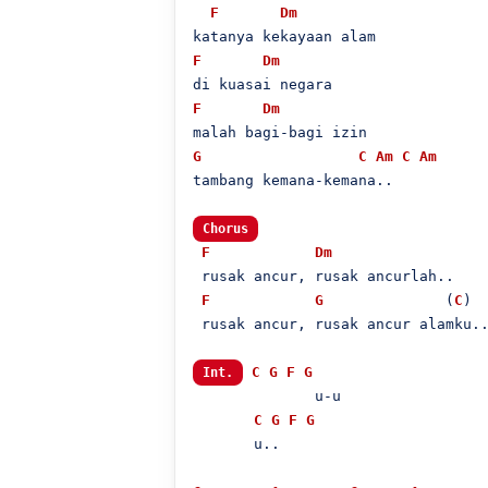
F
Dm
F
Dm
F
Dm
G
C
Am
C
Am
tambang kemana-kemana..

Chorus
F
Dm
 rusak ancur, rusak ancurlah..

F
G
              (
C
)

 rusak ancur, rusak ancur alamku..
C
G
F
G
Int.
              u-u

C
G
F
G
       u..
