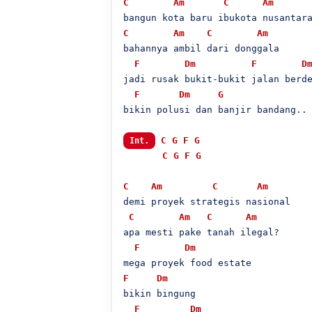
C
Am
C
Am
C
Am
C
Am
bahannya ambil dari donggala

F
Dm
F
D
jadi rusak bukit-bukit jalan berde
F
Dm
G
bikin polusi dan banjir bandang..

C
G
F
G
Int.
C
G
F
G
C
Am
C
Am
demi proyek strategis nasional

C
Am
C
Am
apa mesti pake tanah ilegal?

F
Dm
F
Dm
bikin bingung

F
Dm