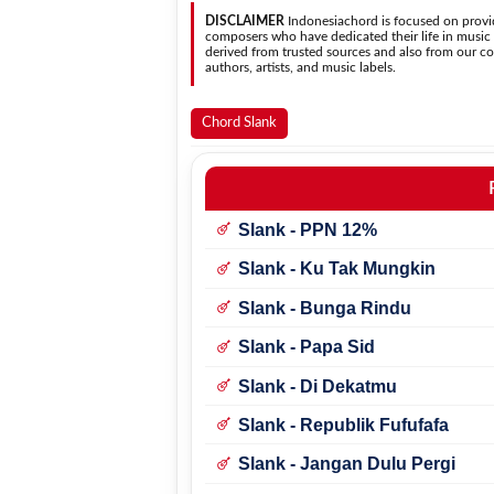
DISCLAIMER
Indonesiachord is focused on provid
composers who have dedicated their life in music in
derived from trusted sources and also from our con
authors, artists, and music labels.
Chord Slank
Slank - PPN 12%
Slank - Ku Tak Mungkin
Slank - Bunga Rindu
Slank - Papa Sid
Slank - Di Dekatmu
Slank - Republik Fufufafa
Slank - Jangan Dulu Pergi