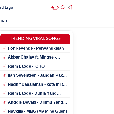
rd Lagu
0
HORD
TRENDING VIRAL SONGS
For Revenge - Penyangkalan
Akbar Chalay ft. Mingse -
Astaga Bercanda
Raim Laode - IQRO'
Ifan Seventeen - Jangan Paksa
Rindu (Beda)
Nadhif Basalamah - kota ini tak
sama tanpamu
Raim Laode - Dunia Yang
Nanti
Anggis Devaki - Dirimu Yang
Dulu
Naykilla - MMG (My Mine Gueh)