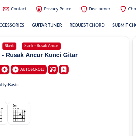
Contact
Privacy Police
Disclaimer
Cho
CCESSORIES
GUITAR TUNER
REQUEST CHORD
SUBMIT C
Slank
Slank - Rusak Ancur
 - Rusak Ancur Kunci Gitar
AUTOSCROLL
ulty
:
Basic