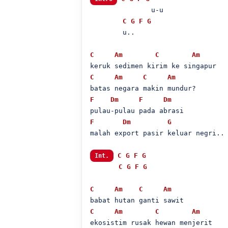
               u-u

C
G
F
G
        u..

C
Am
C
Am
C
Am
C
Am
F
Dm
F
Dm
F
Dm
G
malah export pasir keluar negri..

C
G
F
G
Int.
C
G
F
G
C
Am
C
Am
C
Am
C
Am
ekosistim rusak hewan menjerit
