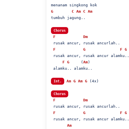
G
C
Am
C
Am
tumbuh jagung..

Chorus
F
Dm
 rusak ancur, rusak ancurlah..

F
G
F
G
 rusak ancur, rusak ancur alamku..
F
G
     (
Am
)

 alamku.. alamku..

Am
G
Am
G
 (4x)

Int.
Chorus
F
Dm
 rusak ancur, rusak ancurlah..

F
G
F
G
 rusak ancur, rusak ancur alamku..
Am