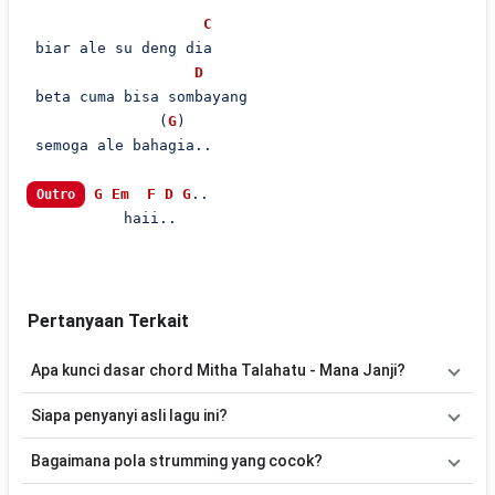
C
 biar ale su deng dia

D
 beta cuma bisa sombayang

               (
G
)

 semoga ale bahagia..

G
Em
F
D
G
..

Outro
           haii..

Pertanyaan Terkait
Apa kunci dasar chord Mitha Talahatu - Mana Janji?
Lagu
Mana Janji
menggunakan
6
chord
, yaitu
G, Em, F, D, C, Am
.
Siapa penyanyi asli lagu ini?
Versi chord ini telah disederhanakan sehingga lebih mudah
dimainkan oleh pemula maupun gitaris yang ingin belajar
Lagu
Mana Janji
merupakan lagu yang dibawakan oleh
Mitha
Bagaimana pola strumming yang cocok?
memainkan lagu ini.
Talahatu
. Pada halaman ini tersedia versi chord gitar yang lebih
mudah dimainkan tanpa mengubah alur lagu.
Tidak ada satu pola strumming yang wajib digunakan. Sebagai