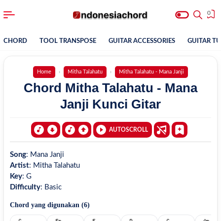
0
CHORD
TOOL TRANSPOSE
GUITAR ACCESSORIES
GUITAR T
Home
Mitha Talahatu
Mitha Talahatu - Mana Janji
Chord Mitha Talahatu - Mana
Janji Kunci Gitar
AUTOSCROLL
Song
:
Mana Janji
Artist
:
Mitha Talahatu
Key
:
G
Difficulty
:
Basic
Chord yang digunakan (
6
)