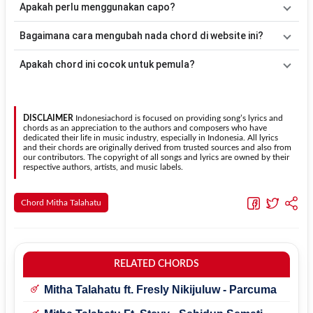
Apakah perlu menggunakan capo?
acuan, kamu dapat menggunakan pola
Down - Down - Up - Up -
Down - Up
kemudian menyesuaikannya dengan tempo dan irama
Tidak selalu. Chord pada halaman ini sudah disesuaikan dengan
Bagaimana cara mengubah nada chord di website ini?
lagu
Mana Janji
.
kunci dasar
G
. Jika ingin mengikuti nada asli penyanyi, kamu dapat
menggunakan fitur
Transpose
atau menambahkan capo sesuai
Gunakan tombol
Transpose (atas)
untuk menaikkan nada dan
Apakah chord ini cocok untuk pemula?
kebutuhan.
Transpose (bawah)
untuk menurunkan nada. Seluruh chord akan
berubah secara otomatis tanpa mengubah lirik sehingga kamu
Ya. Versi chord gitar
Mana Janji
pada halaman ini menggunakan
dapat menyesuaikannya dengan jangkauan suara.
kunci yang lebih sederhana sehingga lebih mudah dipelajari oleh
pemula tanpa menghilangkan struktur dasar lagu.
DISCLAIMER
Indonesiachord is focused on providing song’s lyrics and
chords as an appreciation to the authors and composers who have
dedicated their life in music industry, especially in Indonesia. All lyrics
and their chords are originally derived from trusted sources and also from
our contributors. The copyright of all songs and lyrics are owned by their
respective authors, artists, and music labels.
Chord Mitha Talahatu
RELATED CHORDS
Mitha Talahatu ft. Fresly Nikijuluw - Parcuma