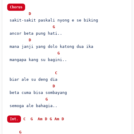
Chorus
D
 sakit-sakit paskali nyong e se biking

G
 ancor beta pung hati..

D
 mana janji yang dolo katong dua ika

G
 mangapa kang su bagini..

C
 biar ale su deng dia

D
 beta cuma bisa sombayang

G
 semoga ale bahagia..

C
G
Am
D
G
Am
D
Int.
G