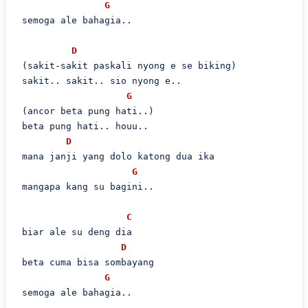
G
 semoga ale bahagia..

D
 (sakit-sakit paskali nyong e se biking)

 sakit.. sakit.. sio nyong e..

G
 (ancor beta pung hati..)

 beta pung hati.. houu..

D
 mana janji yang dolo katong dua ika

G
 mangapa kang su bagini..

C
 biar ale su deng dia

D
 beta cuma bisa sombayang

G
 semoga ale bahagia..
