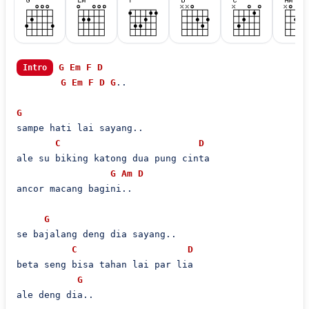
G
Em
F
D
Intro
G
Em
F
D
G
..

G
sampe hati lai sayang..

C
D
ale su biking katong dua pung cinta

G
Am
D
ancor macang bagini..

G
se bajalang deng dia sayang..

C
D
beta seng bisa tahan lai par lia

G
ale deng dia..
