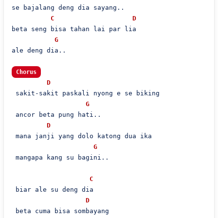
se bajalang deng dia sayang..

C
D
beta seng bisa tahan lai par lia

G
ale deng dia..

Chorus
D
 sakit-sakit paskali nyong e se biking

G
 ancor beta pung hati..

D
 mana janji yang dolo katong dua ika

G
 mangapa kang su bagini..

C
 biar ale su deng dia

D
 beta cuma bisa sombayang
