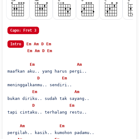
Capo: Fret 3
Em
Am
D
Em
Intro
Em
Am
D
Em
Em
Am
maafkan aku.. yang harus pergi..

D
Em
meninggalkanmu.. sendiri..

Em
Am
bukan diriku.. sudah tak sayang..

D
Em
tapi cintaku.. terhalang restu..

Am
Em
pergilah.. kasih.. kumohon padamu..
