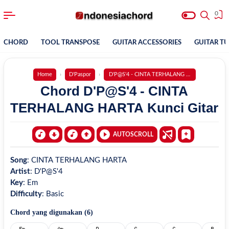
0
CHORD
TOOL TRANSPOSE
GUITAR ACCESSORIES
GUITAR T
Home
D'Paspor
D'P@S'4 - CINTA TERHALANG HARTA
Chord D'P@S'4 - CINTA
TERHALANG HARTA Kunci Gitar
AUTOSCROLL
Song
:
CINTA TERHALANG HARTA
Artist
:
D'P@S'4
Key
:
Em
Difficulty
:
Basic
Chord yang digunakan (
6
)