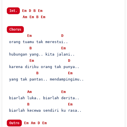
Em
D
B
Em
Int.
Am
Em
B
Em
Chorus
Em
D
 orang tuamu tak merestui..

B
Em
 hubungan yang.. kita jalani..

Em
D
 karena diriku orang tak punya..

B
Em
 yang tak pantas.. mendampingimu..

Am
Em
 biarlah luka.. biarlah derita..

B
Em
 biarlah kecewa sendiri ku rasa..

Em
Am
D
Em
Outro