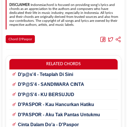
dipelajari oleh pemula tanpa menghilangkan struktur dasar lagu.
DISCLAIMER
Indonesiachord is focused on providing song’s lyrics and
chords as an appreciation to the authors and composers who have
dedicated their life in music industry, especially in Indonesia. All lyrics
and their chords are originally derived from trusted sources and also from
our contributors. The copyright of all songs and lyrics are owned by their
respective authors, artists, and music labels.
Chord D'Paspor
RELATED CHORDS
D'p@s'4 - Tetaplah Di Sini
D'P@S'4 - SANDIWARA CINTA
D'P@S'4 - KU BERSUJUD
D'PASPOR - Kau Hancurkan Hatiku
D'PASPOR - Aku Tak Pantas Untukmu
Cinta Dalam Do'a - D'Paspor