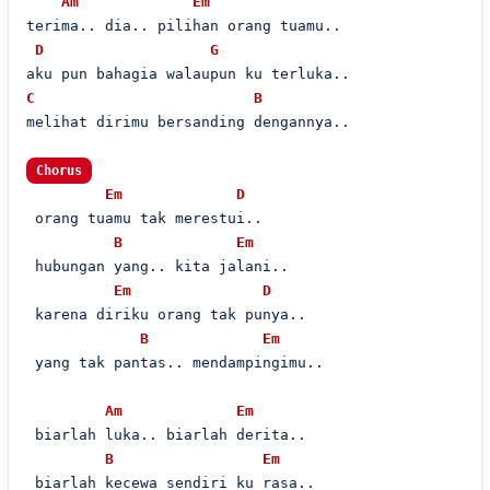
Am
Em
terima.. dia.. pilihan orang tuamu..

D
G
C
B
melihat dirimu bersanding dengannya..

Chorus
Em
D
 orang tuamu tak merestui..

B
Em
 hubungan yang.. kita jalani..

Em
D
 karena diriku orang tak punya..

B
Em
 yang tak pantas.. mendampingimu..

Am
Em
 biarlah luka.. biarlah derita..

B
Em
 biarlah kecewa sendiri ku rasa..
