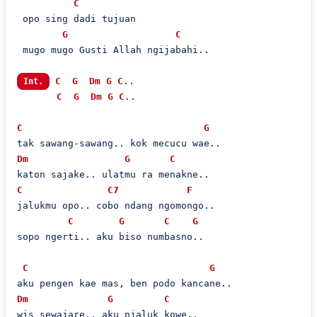
C
 opo sing dadi tujuan

G
C
 mugo mugo Gusti Allah ngijabahi..

C
G
Dm
G
C
..

Int.
C
G
Dm
G
C
..

C
G
Dm
G
C
C
C7
F
jalukmu opo.. cobo ndang ngomongo..

C
G
C
G
sopo ngerti.. aku biso numbasno..

C
G
Dm
G
C