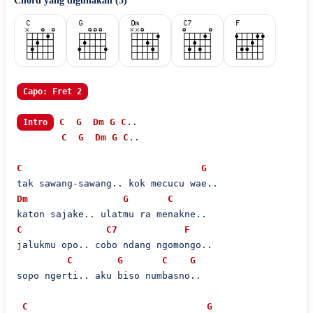
Chord yang digunakan (
5
)
Capo: Fret 2
C
G
Dm
G
C
..

Intro
C
G
Dm
G
C
..

C
G
Dm
G
C
C
C7
F
jalukmu opo.. cobo ndang ngomongo..

C
G
C
G
sopo ngerti.. aku biso numbasno..

C
G