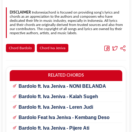
dapat menyesuaikannya dengan jangkauan suara.
menggunakan kunci yang lebih sederhana sehingga lebih mudah
dipelajari oleh pemula tanpa menghilangkan struktur dasar lagu.
DISCLAIMER
Indonesiachord is focused on providing song’s lyrics and
chords as an appreciation to the authors and composers who have
dedicated their life in music industry, especially in Indonesia. All lyrics
and their chords are originally derived from trusted sources and also from
our contributors. The copyright of all songs and lyrics are owned by their
respective authors, artists, and music labels.
Chord Bardolo
Chord Iva Jeniva
RELATED CHORDS
Bardolo ft. Iva Jeniva - NONI BELANDA
Bardolo ft. Iva Jeniva - Kalah Sugeh
Bardolo ft. Iva Jeniva - Leren Judi
Bardolo Feat Iva Jeniva - Kembang Deso
Bardolo ft. Iva Jeniva - Pijere Ati