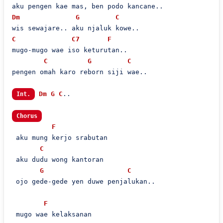
Dm
G
C
C
C7
F
mugo-mugo wae iso keturutan..

C
G
C
pengen omah karo reborn siji wae..

Dm
G
C
..

Int.
Chorus
F
 aku mung kerjo srabutan

C
 aku dudu wong kantoran

G
C
 ojo gede-gede yen duwe penjalukan..

F
 mugo wae kelaksanan
