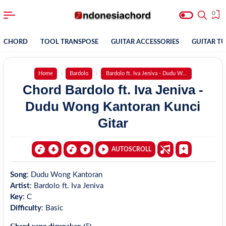
0
CHORD
TOOL TRANSPOSE
GUITAR ACCESSORIES
GUITAR T
Home
Bardolo
Bardolo ft. Iva Jeniva - Dudu Wong Kantoran
Chord Bardolo ft. Iva Jeniva -
Dudu Wong Kantoran Kunci
Gitar
AUTOSCROLL
Song
:
Dudu Wong Kantoran
Artist
:
Bardolo ft. Iva Jeniva
Key
:
C
Difficulty
:
Basic