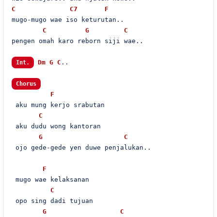
C
C7
F
mugo-mugo wae iso keturutan..

C
G
C
pengen omah karo reborn siji wae..

Dm
G
C
..

Int.
Chorus
F
 aku mung kerjo srabutan

C
 aku dudu wong kantoran

G
C
 ojo gede-gede yen duwe penjalukan..

F
 mugo wae kelaksanan

C
 opo sing dadi tujuan

G
C