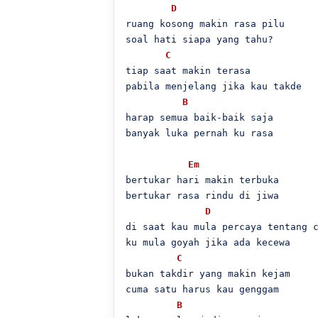
D
ruang kosong makin rasa pilu

soal hati siapa yang tahu?

C
tiap saat makin terasa

pabila menjelang jika kau takde

B
harap semua baik-baik saja

banyak luka pernah ku rasa

Em
bertukar hari makin terbuka

bertukar rasa rindu di jiwa

D
di saat kau mula percaya tentang c
ku mula goyah jika ada kecewa

C
bukan takdir yang makin kejam

cuma satu harus kau genggam

B