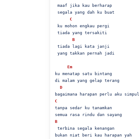
 maaf jika kau berharap

 segala yang dah ku buat

C
 ku mohon engkau pergi

 tiada yang tersakiti

B
 tiada lagi kata janji

 yang takkan pernah jadi

Em
ku menatap satu bintang

di malam yang gelap terang

D
C
tanpa sedar ku tanamkan

B
 terbina segala kenangan

bukan niat beri kau harapan yah
