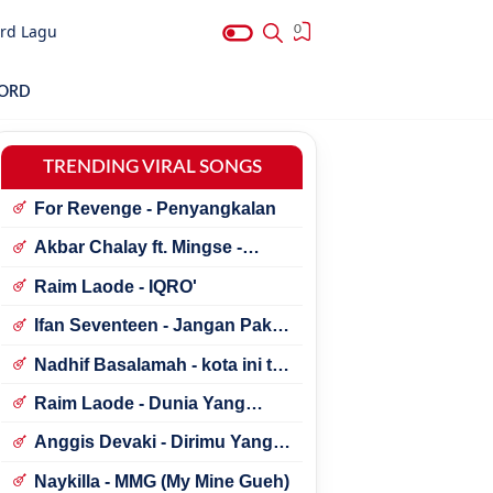
rd Lagu
0
HORD
TRENDING VIRAL SONGS
For Revenge - Penyangkalan
Akbar Chalay ft. Mingse -
Astaga Bercanda
Raim Laode - IQRO'
Ifan Seventeen - Jangan Paksa
Rindu (Beda)
Nadhif Basalamah - kota ini tak
sama tanpamu
Raim Laode - Dunia Yang
Nanti
Anggis Devaki - Dirimu Yang
Dulu
Naykilla - MMG (My Mine Gueh)