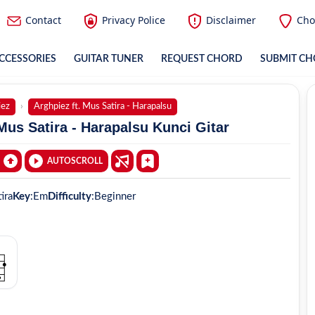
Contact
Privacy Police
Disclaimer
Cho
CCESSORIES
GUITAR TUNER
REQUEST CHORD
SUBMIT C
iez
Arghpiez ft. Mus Satira - Harapalsu
Mus Satira - Harapalsu Kunci Gitar
AUTOSCROLL
ira
Key
:
Em
Difficulty
:
Beginner