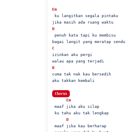
Em
 ku langitkan segala pintaku

D
 penuh kata tapi ku membisu

C
izinkan aku pergi

B
cuma tak nak kau bersedih

aku takkan kembali

Chorus
Em
 maaf jika aku silap

 ku tahu aku tak lengkap

D
 maaf jika kau berharap
