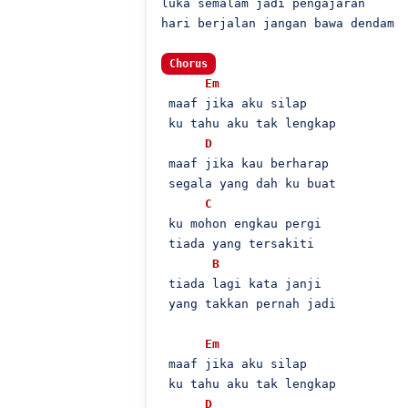
luka semalam jadi pengajaran

hari berjalan jangan bawa dendam

Chorus
Em
 maaf jika aku silap

 ku tahu aku tak lengkap

D
 maaf jika kau berharap

 segala yang dah ku buat

C
 ku mohon engkau pergi

 tiada yang tersakiti

B
 tiada lagi kata janji

 yang takkan pernah jadi

Em
 maaf jika aku silap

 ku tahu aku tak lengkap

D