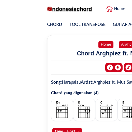
Home
CHORD
TOOL TRANSPOSE
GUITAR A
Home
Arghp
Chord Arghpiez ft. 
Song
:
Harapalsu
Artist
:
Arghpiez ft. Mus Sat
Chord yang digunakan (
4
)
Capo: Fret 3