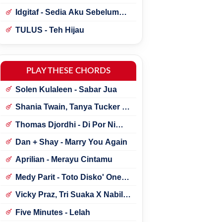
Idgitaf - Sedia Aku Sebelum
Hujan
TULUS - Teh Hijau
PLAY THESE CHORDS
Solen Kulaleen - Sabar Jua
Shania Twain, Tanya Tucker -
Little Miss Twain
Thomas Djordhi - Di Por Ni
Udan
Dan + Shay - Marry You Again
Aprilian - Merayu Cintamu
Medy Parit - Toto Disko' One
Tik Tok
Vicky Praz, Tri Suaka X Nabila
Maharani - Mecucu
Five Minutes - Lelah