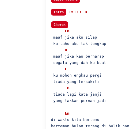
Em
D
C
B
Intro
Chorus
Em
 maaf jika aku silap

 ku tahu aku tak lengkap

D
 maaf jika kau berharap

 segala yang dah ku buat

C
 ku mohon engkau pergi

 tiada yang tersakiti

B
 tiada lagi kata janji

 yang takkan pernah jadi

Em
di waktu kita bertemu

berteman bulan terang di balik ban