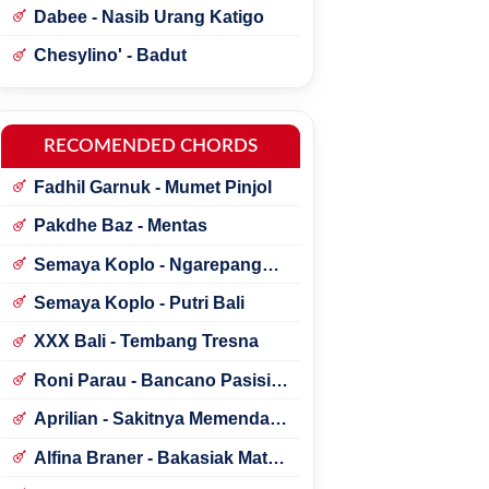
Dabee - Nasib Urang Katigo
Chesylino' - Badut
RECOMENDED CHORDS
Fadhil Garnuk - Mumet Pinjol
Pakdhe Baz - Mentas
Semaya Koplo - Ngarepang
Tresna
Semaya Koplo - Putri Bali
XXX Bali - Tembang Tresna
Roni Parau - Bancano Pasisia
Salatan
Aprilian - Sakitnya Memendam
Cinta
Alfina Braner - Bakasiak Mato
Mamandang