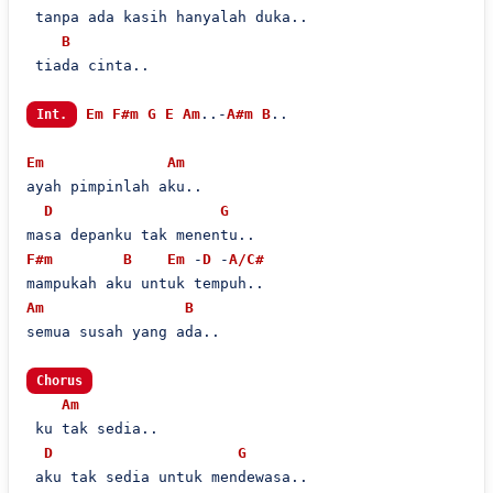
 tanpa ada kasih hanyalah duka..

B
 tiada cinta..

Em
F#m
G
E
Am
..-
A#m
B
..

Int.
Em
Am
ayah pimpinlah aku..

D
G
F#m
B
Em
 -
D
 -
A/C#
Am
B
semua susah yang ada..

Chorus
Am
 ku tak sedia..

D
G
 aku tak sedia untuk mendewasa..
