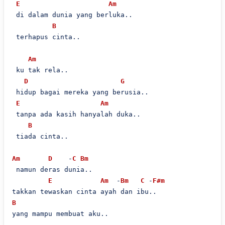
E
Am
 di dalam dunia yang berluka..

B
 terhapus cinta..

Am
 ku tak rela..

D
G
 hidup bagai mereka yang berusia..

E
Am
 tanpa ada kasih hanyalah duka..

B
 tiada cinta..

Am
D
    -
C
Bm
 namun deras dunia..

E
Am
  -
Bm
C
 -
F#m
B
yang mampu membuat aku..
