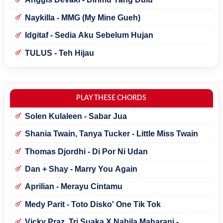
Naykilla - MMG (My Mine Gueh)
Idgitaf - Sedia Aku Sebelum Hujan
TULUS - Teh Hijau
PLAY THESE CHORDS
Solen Kulaleen - Sabar Jua
Shania Twain, Tanya Tucker - Little Miss Twain
Thomas Djordhi - Di Por Ni Udan
Dan + Shay - Marry You Again
Aprilian - Merayu Cintamu
Medy Parit - Toto Disko' One Tik Tok
Vicky Praz, Tri Suaka X Nabila Maharani -