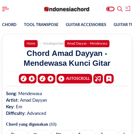
0
CHORD
TOOL TRANSPOSE
GUITAR ACCESSORIES
GUITAR T
Uncategorized
Home
Amad Dayyan - Mendewasa
Chord Amad Dayyan -
Mendewasa Kunci Gitar
AUTOSCROLL
Song
:
Mendewasa
Artist
:
Amad Dayyan
Key
:
Em
Difficulty
:
Advanced
Chord yang digunakan (
11
)