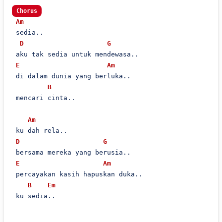
Chorus
Am
 sedia..

D
G
 aku tak sedia untuk mendewasa..

E
Am
 di dalam dunia yang berluka..

B
 mencari cinta..

Am
 ku dah rela..

D
G
 bersama mereka yang berusia..

E
Am
 percayakan kasih hapuskan duka..

B
Em
 ku sedia..
