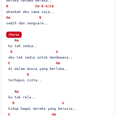
B
Em
-
D
-
A/C#
Am
B
sedih dan sengsara..

Chorus
Am
 ku tak sedia..

D
G
 aku tak sedia untuk mendewasa..

E
Am
 di dalam dunia yang berluka..

B
 terhapus cinta..

Am
 ku tak rela..

D
G
 hidup bagai mereka yang berusia..

E
Am