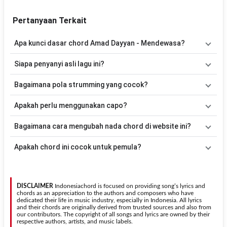
Pertanyaan Terkait
Apa kunci dasar chord Amad Dayyan - Mendewasa?
Lagu
Mendewasa
menggunakan
11
chord
, yaitu
Em, Am, F#m, B,
Siapa penyanyi asli lagu ini?
D, G, C, A/C#, E, A#m, Bm
. Versi chord ini telah disederhanakan
sehingga lebih mudah dimainkan oleh pemula maupun gitaris yang
Lagu
Mendewasa
merupakan lagu yang dibawakan oleh
Amad
Bagaimana pola strumming yang cocok?
ingin belajar memainkan lagu ini.
Dayyan
. Pada halaman ini tersedia versi chord gitar yang lebih
mudah dimainkan tanpa mengubah alur lagu.
Tidak ada satu pola strumming yang wajib digunakan. Sebagai
Apakah perlu menggunakan capo?
acuan, kamu dapat menggunakan pola
Down - Down - Up - Up -
Down - Up
kemudian menyesuaikannya dengan tempo dan irama
Tidak selalu. Chord pada halaman ini sudah disesuaikan dengan
Bagaimana cara mengubah nada chord di website ini?
lagu
Mendewasa
.
kunci dasar
Em
. Jika ingin mengikuti nada asli penyanyi, kamu
dapat menggunakan fitur
Transpose
atau menambahkan capo
Gunakan tombol
Transpose (atas)
untuk menaikkan nada dan
Apakah chord ini cocok untuk pemula?
sesuai kebutuhan.
Transpose (bawah)
untuk menurunkan nada. Seluruh chord akan
berubah secara otomatis tanpa mengubah lirik sehingga kamu
Ya. Versi chord gitar
Mendewasa
pada halaman ini menggunakan
dapat menyesuaikannya dengan jangkauan suara.
kunci yang lebih sederhana sehingga lebih mudah dipelajari oleh
pemula tanpa menghilangkan struktur dasar lagu.
DISCLAIMER
Indonesiachord is focused on providing song’s lyrics and
chords as an appreciation to the authors and composers who have
dedicated their life in music industry, especially in Indonesia. All lyrics
and their chords are originally derived from trusted sources and also from
our contributors. The copyright of all songs and lyrics are owned by their
respective authors, artists, and music labels.