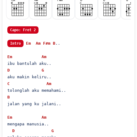
Capo: Fret 2
Em
Am
F#m
B
..

Intro
Em
Am
D
G
C
Am
B
jalan yang ku jalani..

Em
Am
mengapa manusia..

D
G