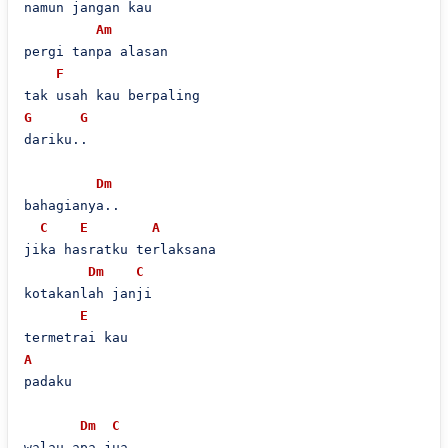
namun jangan kau

Am
pergi tanpa alasan 

F
G
G
dariku..

Dm
bahagianya..

C
E
A
jika hasratku terlaksana

Dm
C
kotakanlah janji

E
A
padaku

Dm
C
walau apa jua
