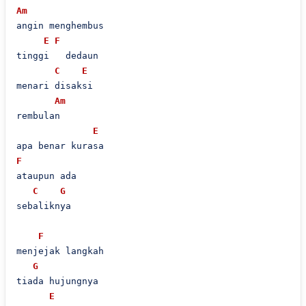
Am
angin menghembus 

E
F
tinggi   dedaun

C
E
menari disaksi

Am
rembulan 

E
F
ataupun ada

C
G
sebaliknya 

F
menjejak langkah

G
tiada hujungnya 

E