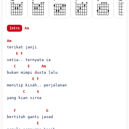
Am
Intro
Am
terikat janji

E
F
setia.. ternyata ia

C
E
Am
bukan mimpi dusta lalu

E
F
menitip kisah.. perjalanan

C
G
yang kian sirna 

F
G
bertitah ganti jasad

E