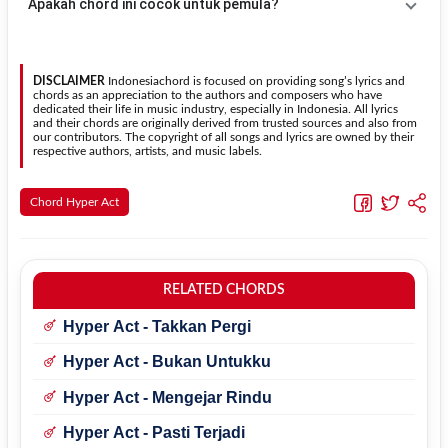
Apakah chord ini cocok untuk pemula?
sesuai kebutuhan.
Transpose (bawah)
untuk menurunkan nada. Seluruh chord akan
berubah secara otomatis tanpa mengubah lirik sehingga kamu
Ya. Versi chord gitar
Aku Tahu Asal Usulmu
pada halaman ini
dapat menyesuaikannya dengan jangkauan suara.
menggunakan kunci yang lebih sederhana sehingga lebih mudah
dipelajari oleh pemula tanpa menghilangkan struktur dasar lagu.
DISCLAIMER
Indonesiachord is focused on providing song’s lyrics and
chords as an appreciation to the authors and composers who have
dedicated their life in music industry, especially in Indonesia. All lyrics
and their chords are originally derived from trusted sources and also from
our contributors. The copyright of all songs and lyrics are owned by their
respective authors, artists, and music labels.
Chord Hyper Act
RELATED CHORDS
Hyper Act - Takkan Pergi
Hyper Act - Bukan Untukku
Hyper Act - Mengejar Rindu
Hyper Act - Pasti Terjadi