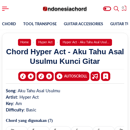
0
CHORD
TOOL TRANSPOSE
GUITAR ACCESSORIES
GUITAR T
Home
Hyper Act
Hyper Act - Aku Tahu Asal Usulmu
Chord Hyper Act - Aku Tahu Asal
Usulmu Kunci Gitar
AUTOSCROLL
Song
:
Aku Tahu Asal Usulmu
Artist
:
Hyper Act
Key
:
Am
Difficulty
:
Basic
Chord yang digunakan (
7
)