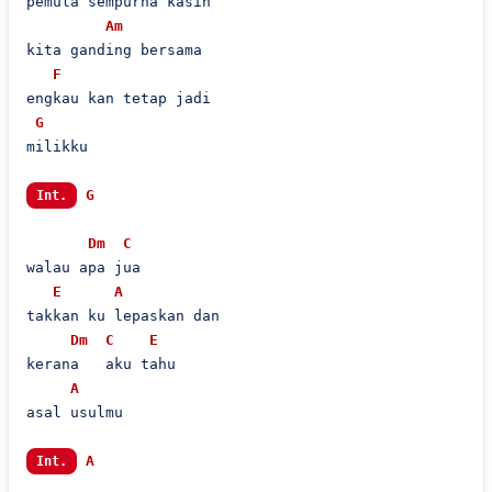
pemula sempurna kasih

Am
kita ganding bersama 

F
engkau kan tetap jadi

G
milikku 

G
Int.
Dm
C
walau apa jua

E
A
takkan ku lepaskan dan

Dm
C
E
kerana   aku tahu

A
asal usulmu

A
Int.