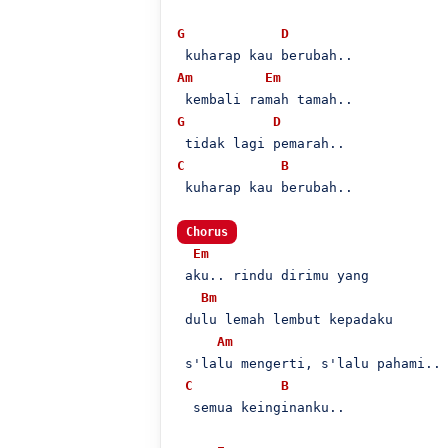
G
D
Am
Em
G
D
C
B
 kuharap kau berubah..

Chorus
Em
 aku.. rindu dirimu yang

Bm
 dulu lemah lembut kepadaku

Am
 s'lalu mengerti, s'lalu pahami..

C
B
  semua keinginanku..
