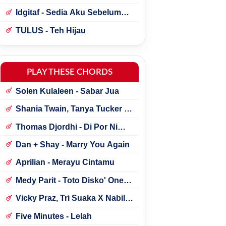
Idgitaf - Sedia Aku Sebelum
Hujan
TULUS - Teh Hijau
PLAY THESE CHORDS
Solen Kulaleen - Sabar Jua
Shania Twain, Tanya Tucker -
Little Miss Twain
Thomas Djordhi - Di Por Ni
Udan
Dan + Shay - Marry You Again
Aprilian - Merayu Cintamu
Medy Parit - Toto Disko' One
Tik Tok
Vicky Praz, Tri Suaka X Nabila
Maharani - Mecucu
Five Minutes - Lelah