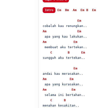
Em
Bm
Am
Em
B
Em
Intro
Em
Am
Em
Am
Em
 membuat aku tertekan..

C
B
Em
sungguh aku tertekan..

Em
Am
Em
Am
Em
 selama ini bertahan..

C
B
menahan kesakitan..
