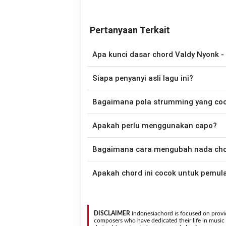
Pertanyaan Terkait
Apa kunci dasar chord Valdy Nyonk -
Lagu
Rindu Dirimu Yang Dulu
mengguna
Siapa penyanyi asli lagu ini?
disederhanakan sehingga lebih mudah dim
memainkan lagu ini.
Lagu
Rindu Dirimu Yang Dulu
merupakan 
Bagaimana pola strumming yang co
tersedia versi chord g
Apakah perlu menggunakan capo?
Down - Down - Up - Up - Down - Up
Dirimu Yang Dulu
.
Tidak selalu. Chord pada halaman ini su
Bagaimana cara mengubah nada chord
nada asli penyanyi, kamu dapat me
kebutuhan.
Gunakan tombol
Transpose (atas)
untuk
Apakah chord ini cocok untuk pemul
nada. Seluruh chord akan berubah secara otomatis tanpa mengubah lirik sehingga kamu dapat
menyesuaikannya dengan jangkauan 
Ya. Versi chord gitar
Rindu Dirimu Yang D
sehingga
DISCLAIMER
Indonesiachord is focused on provid
composers who have dedicated their life in music in