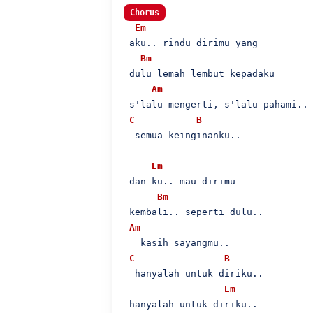
Chorus
Em
 aku.. rindu dirimu yang

Bm
 dulu lemah lembut kepadaku

Am
 s'lalu mengerti, s'lalu pahami..

C
B
  semua keinginanku..

Em
 dan ku.. mau dirimu 

Bm
 kembali.. seperti dulu..

Am
   kasih sayangmu..

C
B
  hanyalah untuk diriku..

Em