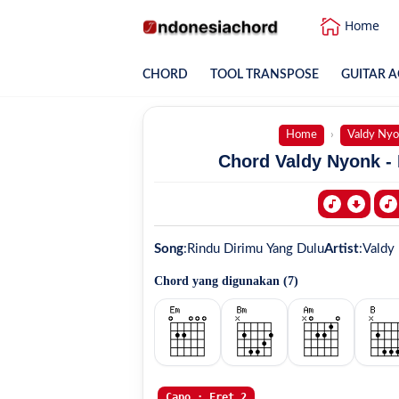
Home
CHORD
TOOL TRANSPOSE
GUITAR A
Home
Valdy Ny
Chord Valdy Nyonk - 
Song
:
Rindu Dirimu Yang Dulu
Artist
:
Valdy
Chord yang digunakan (
7
)
Capo : Fret 2