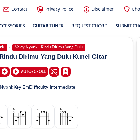
Contact
Privacy Police
Disclaimer
Cho
CCESSORIES
GUITAR TUNER
REQUEST CHORD
SUBMIT C
onk
Valdy Nyonk - Rindu Dirimu Yang Dulu
Rindu Dirimu Yang Dulu Kunci Gitar
AUTOSCROLL
 Nyonk
Key
:
Em
Difficulty
:
Intermediate