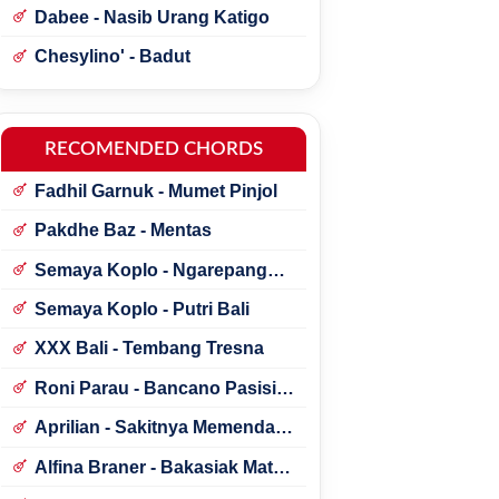
Dabee - Nasib Urang Katigo
Chesylino' - Badut
RECOMENDED CHORDS
Fadhil Garnuk - Mumet Pinjol
Pakdhe Baz - Mentas
Semaya Koplo - Ngarepang
Tresna
Semaya Koplo - Putri Bali
XXX Bali - Tembang Tresna
Roni Parau - Bancano Pasisia
Salatan
Aprilian - Sakitnya Memendam
Cinta
Alfina Braner - Bakasiak Mato
Mamandang