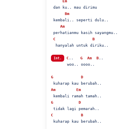
Em
 dan ku.. mau dirimu 

Bm
 kembali.. seperti dulu..

Am
 perhatianmu kasih sayangmu..

C
B
  hanyalah untuk diriku..

C
..   
G
Am
B
..

Int.
       woo.. oooo..

G
D
Am
Em
G
D
C
B
 kuharap kau berubah..
