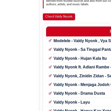
derived from trusted sources and also from our con
authors, artists, and music labels.
Chord Valdy Nyonk
Modelele - Valdy Nyonk , Vya 
Valdy Nyonk - Sa Tinggal Pant
Valdy Nyonk - Hujan Kala Itu
Valdy Nyonk ft. Adlani Rambe
Valdy Nyonk, Zinidin Zidan - 
Valdy Nyonk - Menjaga Jodoh
Valdy Nyonk - Drama Dusta
Valdy Nyonk - Layu
Valdy Nyonk - Hanya Kau Yan