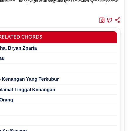
tributors. The copyright of all songs and lyrics are owned by their respective
RELATED CHORDS
Sha, Bryan Zparta
au
 - Kenangan Yang Terkubur
Selamat Tinggal Kenangan
 Orang
g Ku Sayang