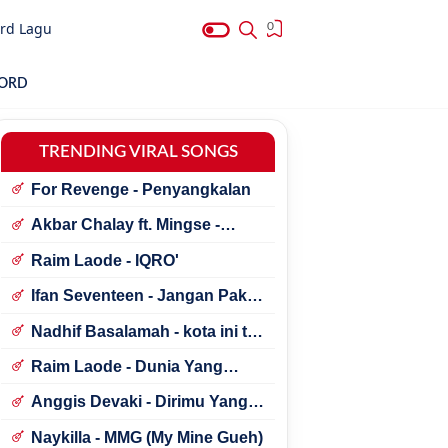
rd Lagu
0
HORD
TRENDING VIRAL SONGS
For Revenge - Penyangkalan
Akbar Chalay ft. Mingse -
Astaga Bercanda
Raim Laode - IQRO'
Ifan Seventeen - Jangan Paksa
Rindu (Beda)
Nadhif Basalamah - kota ini tak
sama tanpamu
Raim Laode - Dunia Yang
Nanti
Anggis Devaki - Dirimu Yang
Dulu
Naykilla - MMG (My Mine Gueh)