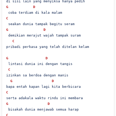
G
D
C
G
D
 demikian merajut wajah tampak suram

C
pribadi perkasa yang telah ditelan kelam

G
D
 lintasi dunia ini dengan tangis

C
izinkan sa berdoa dengan manis

G
D
C
G
D
C