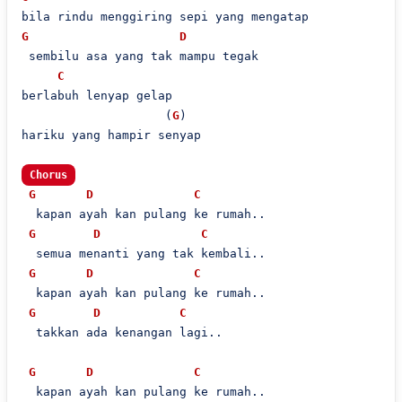
G
D
 sembilu asa yang tak mampu tegak

C
berlabuh lenyap gelap

                    (
G
)

hariku yang hampir senyap

Chorus
G
D
C
  kapan ayah kan pulang ke rumah..

G
D
C
  semua menanti yang tak kembali..

G
D
C
  kapan ayah kan pulang ke rumah..

G
D
C
  takkan ada kenangan lagi..

G
D
C
  kapan ayah kan pulang ke rumah..
