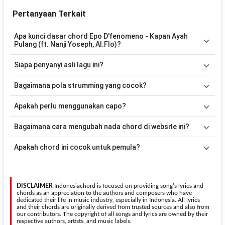
Pertanyaan Terkait
Apa kunci dasar chord Epo D'fenomeno - Kapan Ayah
Pulang (ft. Nanji Yoseph, Al.Flo)?
Lagu
Kapan Ayah Pulang (ft. Nanji Yoseph, Al.Flo)
Siapa penyanyi asli lagu ini?
menggunakan
3
chord
, yaitu
G, D, C
. Versi chord ini telah
disederhanakan sehingga lebih mudah dimainkan oleh pemula
Lagu
Kapan Ayah Pulang (ft. Nanji Yoseph, Al.Flo)
merupakan
Bagaimana pola strumming yang cocok?
maupun gitaris yang ingin belajar memainkan lagu ini.
lagu yang dibawakan oleh
Epo D'fenomeno
. Pada halaman ini
tersedia versi chord gitar yang lebih mudah dimainkan tanpa
Tidak ada satu pola strumming yang wajib digunakan. Sebagai
Apakah perlu menggunakan capo?
mengubah alur lagu.
acuan, kamu dapat menggunakan pola
Down - Down - Up - Up -
Down - Up
kemudian menyesuaikannya dengan tempo dan irama
Tidak selalu. Chord pada halaman ini sudah disesuaikan dengan
Bagaimana cara mengubah nada chord di website ini?
lagu
Kapan Ayah Pulang (ft. Nanji Yoseph, Al.Flo)
.
kunci dasar
G
. Jika ingin mengikuti nada asli penyanyi, kamu dapat
menggunakan fitur
Transpose
atau menambahkan capo sesuai
Gunakan tombol
Transpose (atas)
untuk menaikkan nada dan
Apakah chord ini cocok untuk pemula?
kebutuhan.
Transpose (bawah)
untuk menurunkan nada. Seluruh chord akan
berubah secara otomatis tanpa mengubah lirik sehingga kamu
Ya. Versi chord gitar
Kapan Ayah Pulang (ft. Nanji Yoseph,
dapat menyesuaikannya dengan jangkauan suara.
Al.Flo)
pada halaman ini menggunakan kunci yang lebih sederhana
sehingga lebih mudah dipelajari oleh pemula tanpa menghilangkan
DISCLAIMER
Indonesiachord is focused on providing song’s lyrics and
struktur dasar lagu.
chords as an appreciation to the authors and composers who have
dedicated their life in music industry, especially in Indonesia. All lyrics
and their chords are originally derived from trusted sources and also from
our contributors. The copyright of all songs and lyrics are owned by their
respective authors, artists, and music labels.