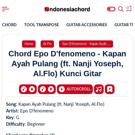
0
CHORD
TOOL TRANSPOSE
GUITAR ACCESSORIES
GUITAR T
Home
Al.Flo
Epo D'fenomeno - Kapan Ayah Pulang (ft. Nanji Yo
Chord Epo D'fenomeno - Kapan
Ayah Pulang (ft. Nanji Yoseph,
Al.Flo) Kunci Gitar
AUTOSCROLL
Song
:
Kapan Ayah Pulang (ft. Nanji Yoseph, Al.Flo)
Artist
:
Epo D'fenomeno
Key
:
G
Difficulty
:
Beginner