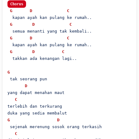
Chorus
G
D
C
  kapan ayah kan pulang ke rumah..

G
D
C
  semua menanti yang tak kembali..

G
D
C
  kapan ayah kan pulang ke rumah..

G
D
C
  takkan ada kenangan lagi..

G
 tak seorang pun

D
yang dapat menahan maut

C
terlebih dan terkurang

G
D
 sejenak merenung sosok orang terkasih

C