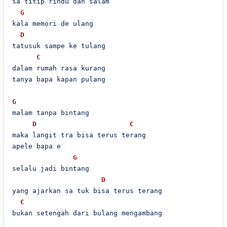
sa titip rindu dan salam

G
kala memori de ulang

D
tatusuk sampe ke tulang

C
dalam rumah rasa kurang

tanya bapa kapan pulang

G
malam tanpa bintang

D
C
maka langit tra bisa terus terang

apele bapa e

G
selalu jadi bintang

D
yang ajarkan sa tuk bisa terus terang

C
bukan setengah dari bulang mengambang
