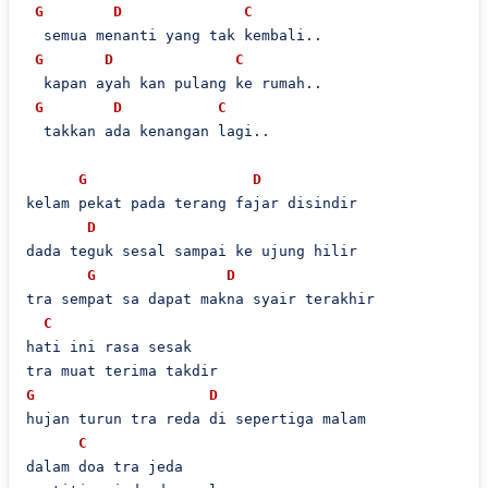
G
D
C
  semua menanti yang tak kembali..

G
D
C
  kapan ayah kan pulang ke rumah..

G
D
C
  takkan ada kenangan lagi..

G
D
kelam pekat pada terang fajar disindir

D
dada teguk sesal sampai ke ujung hilir

G
D
tra sempat sa dapat makna syair terakhir

C
hati ini rasa sesak

G
D
hujan turun tra reda di sepertiga malam

C
dalam doa tra jeda
