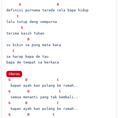
G
D
definisi purnama tarada cela bapa hidup

C
lalu tutup deng sempurna

G
terima kasih Tuhan

D
su bikin sa pung mata kaca

C
sa harap bapa de tau

bapa de tempat sa berkaca

Chorus
G
D
C
  kapan ayah kan pulang ke rumah..

G
D
C
  semua menanti yang tak kembali..

G
D
C
  kapan ayah kan pulang ke rumah..

G
D
C