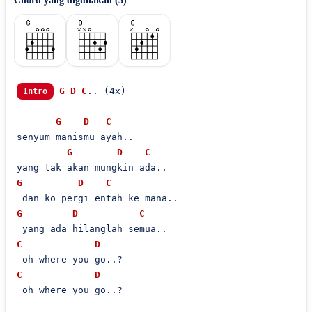
Chord yang digunakan (
3
)
G
D
C
.. (4x)

Intro
G
D
C
senyum manismu ayah..

G
D
C
G
D
C
G
D
C
C
D
C
D
 oh where you go..?
