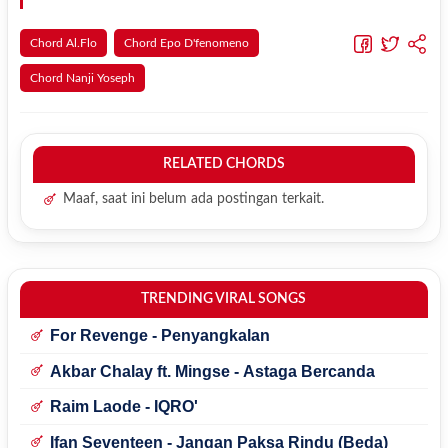
Chord Al.Flo
Chord Epo D'fenomeno
Chord Nanji Yoseph
RELATED CHORDS
Maaf, saat ini belum ada postingan terkait.
TRENDING VIRAL SONGS
For Revenge - Penyangkalan
Akbar Chalay ft. Mingse - Astaga Bercanda
Raim Laode - IQRO'
Ifan Seventeen - Jangan Paksa Rindu (Beda)