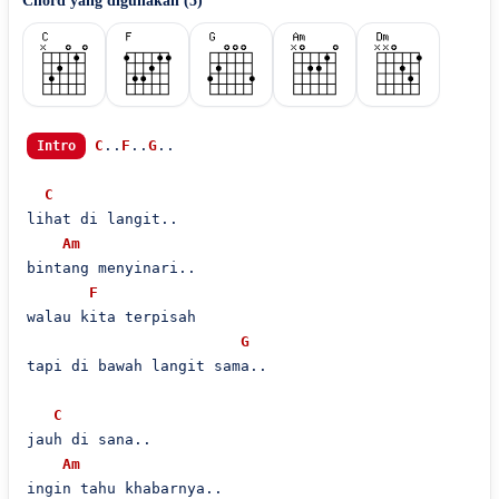
Chord yang digunakan (
5
)
C
..
F
..
G
..

Intro
C
lihat di langit..

Am
bintang menyinari..

F
walau kita terpisah 

G
tapi di bawah langit sama..

C
jauh di sana..

Am
ingin tahu khabarnya..
