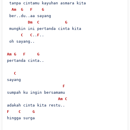
 tanpa cintamu kayuhan asmara kita 

Am
G
F
G
 ber..du..aa sayang

Dm
C
G
 mungkin ini pertanda cinta kita

C
C
..
F
..

 oh sayang..

Am
G
F
G
pertanda cinta..

C
sayang

F
sumpah ku ingin bersamamu

Am
C
F
C
G