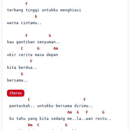
F
terbang tinggi untukku menghiasi

G
warna cintamu..

F
G
kau gantikan senyuman..

C
G
Am
ukir cerita masa depan

F
kita berdua..

G
bersama..

Chorus
C
F
 pantaskah.. untukku bersama dirimu..

Am
G
F
G
 ku tahu yang kita sedang me..la..wan restu..

Dm
C
G