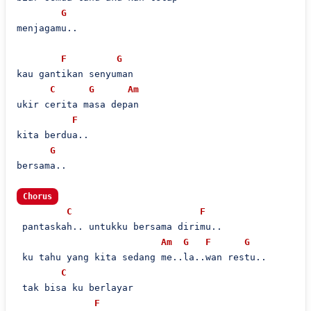
G
menjagamu..

F
G
kau gantikan senyuman

C
G
Am
ukir cerita masa depan 

F
kita berdua..

G
bersama..

Chorus
C
F
 pantaskah.. untukku bersama dirimu..       

Am
G
F
G
 ku tahu yang kita sedang me..la..wan restu..

C
 tak bisa ku berlayar 

F