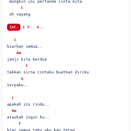
 mungkin ini pertanda cinta kita

C
 oh sayang

C
F
.. 
G
..

Int.
C
biarkan semua..

Am
janji kita berdua

F
takkan sirna cintaku buatkan diriku

G
terpaku..

C
apakah ini rindu..

Am
ataukah ingin ku..

F
biar semua tahu aku kan tetap 
