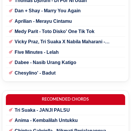
Thomas Djordhi - Di Por Ni Udan
Dan + Shay - Marry You Again
Aprilian - Merayu Cintamu
Medy Parit - Toto Disko' One Tik Tok
Vicky Praz, Tri Suaka X Nabila Maharani -
Mecucu
Five Minutes - Lelah
Dabee - Nasib Urang Katigo
Chesylino' - Badut
RECOMENDED CHORDS
Tri Suaka - JANJI PALSU
Anima - Kembalilah Untukku
Chintya Gabriella - Nikmati Perjalanannya