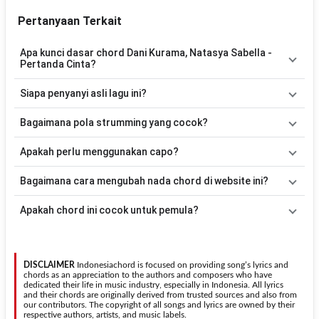
Pertanyaan Terkait
Apa kunci dasar chord Dani Kurama, Natasya Sabella -
Pertanda Cinta?
Lagu
Pertanda Cinta
menggunakan
5
chord
, yaitu
C, F, G, Am,
Siapa penyanyi asli lagu ini?
Dm
. Versi chord ini telah disederhanakan sehingga lebih mudah
dimainkan oleh pemula maupun gitaris yang ingin belajar
Lagu
Pertanda Cinta
merupakan lagu yang dibawakan oleh
Dani
Bagaimana pola strumming yang cocok?
memainkan lagu ini.
Kurama, Natasya Sabella
. Pada halaman ini tersedia versi chord
gitar yang lebih mudah dimainkan tanpa mengubah alur lagu.
Tidak ada satu pola strumming yang wajib digunakan. Sebagai
Apakah perlu menggunakan capo?
acuan, kamu dapat menggunakan pola
Down - Down - Up - Up -
Down - Up
kemudian menyesuaikannya dengan tempo dan irama
Tidak selalu. Chord pada halaman ini sudah disesuaikan dengan
Bagaimana cara mengubah nada chord di website ini?
lagu
Pertanda Cinta
.
kunci dasar
C
. Jika ingin mengikuti nada asli penyanyi, kamu dapat
menggunakan fitur
Transpose
atau menambahkan capo sesuai
Gunakan tombol
Transpose (atas)
untuk menaikkan nada dan
Apakah chord ini cocok untuk pemula?
kebutuhan.
Transpose (bawah)
untuk menurunkan nada. Seluruh chord akan
berubah secara otomatis tanpa mengubah lirik sehingga kamu
Ya. Versi chord gitar
Pertanda Cinta
pada halaman ini
dapat menyesuaikannya dengan jangkauan suara.
menggunakan kunci yang lebih sederhana sehingga lebih mudah
dipelajari oleh pemula tanpa menghilangkan struktur dasar lagu.
DISCLAIMER
Indonesiachord is focused on providing song’s lyrics and
chords as an appreciation to the authors and composers who have
dedicated their life in music industry, especially in Indonesia. All lyrics
and their chords are originally derived from trusted sources and also from
our contributors. The copyright of all songs and lyrics are owned by their
respective authors, artists, and music labels.