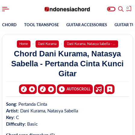
0
CHORD
TOOL TRANSPOSE
GUITAR ACCESSORIES
GUITAR T
Home
Dani Kurama
Dani Kurama, Natasya Sabella - Pertanda Cinta
Chord Dani Kurama, Natasya
Sabella - Pertanda Cinta Kunci
Gitar
AUTOSCROLL
Song
:
Pertanda Cinta
Artist
:
Dani Kurama, Natasya Sabella
Key
:
C
Difficulty
:
Basic