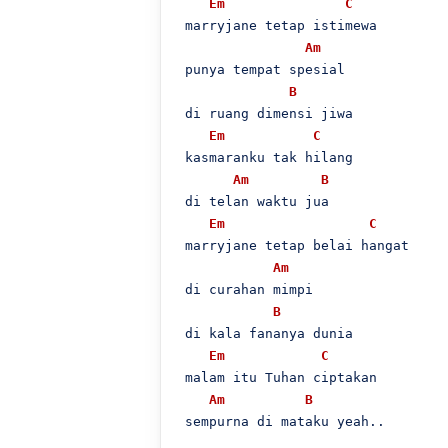
Em
C
 marryjane tetap istimewa

Am
 punya tempat spesial

B
 di ruang dimensi jiwa

Em
C
 kasmaranku tak hilang

Am
B
 di telan waktu jua

Em
C
 marryjane tetap belai hangat

Am
 di curahan mimpi

B
 di kala fananya dunia

Em
C
 malam itu Tuhan ciptakan

Am
B
 sempurna di mataku yeah..
