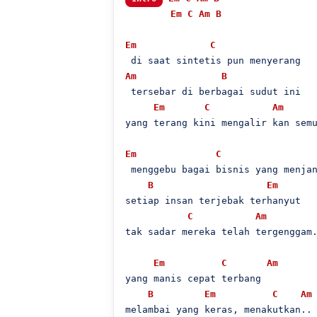
Em
C
Am
B
Em
C
Am
B
 tersebar di berbagai sudut ini

Em
C
Am
yang terang kini mengalir kan semu
Em
C
 menggebu bagai bisnis yang menjan
B
Em
setiap insan terjebak terhanyut

C
Am
tak sadar mereka telah tergenggam.
Em
C
Am
yang manis cepat terbang

B
Em
C
Am
melambai yang keras, menakutkan..
