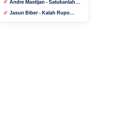
Andre Mastijan - Satukanlah
Hati Kami
Jasun Biber - Kalah Rupo
Kalah Bondo