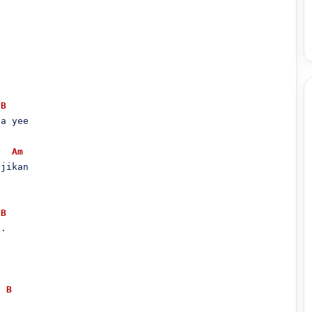
B
a yee

Am
jikan

B
.

B