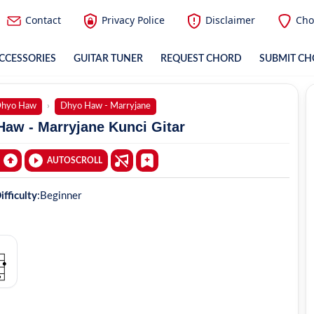
Contact
Privacy Police
Disclaimer
Cho
CCESSORIES
GUITAR TUNER
REQUEST CHORD
SUBMIT C
hyo Haw
Dhyo Haw - Marryjane
aw - Marryjane Kunci Gitar
AUTOSCROLL
ifficulty
:
Beginner