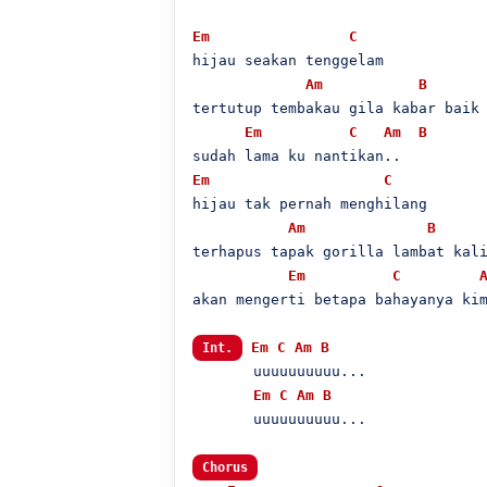
Em
C
hijau seakan tenggelam

Am
B
tertutup tembakau gila kabar baik 
Em
C
Am
B
Em
C
hijau tak pernah menghilang

Am
B
terhapus tapak gorilla lambat kali
Em
C
akan mengerti betapa bahayanya kim
Em
C
Am
B
Int.
       uuuuuuuuuu...

Em
C
Am
B
       uuuuuuuuuu...

Chorus