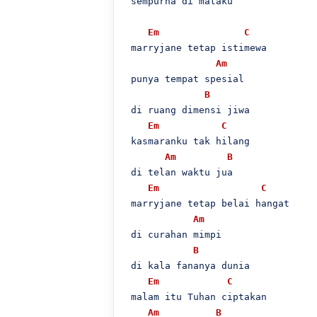
 sempurna di mataku

Em
C
 marryjane tetap istimewa

Am
 punya tempat spesial

B
 di ruang dimensi jiwa

Em
C
 kasmaranku tak hilang

Am
B
 di telan waktu jua

Em
C
 marryjane tetap belai hangat

Am
 di curahan mimpi

B
 di kala fananya dunia

Em
C
 malam itu Tuhan ciptakan

Am
B