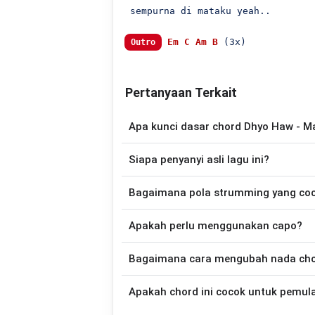
 sempurna di mataku yeah..

Em
C
Am
B
Outro
Pertanyaan Terkait
Apa kunci dasar chord Dhyo Haw - M
Lagu
Marryjane
menggunakan
4
chord
, 
Siapa penyanyi asli lagu ini?
sehingga lebih mudah dimainkan oleh pemu
Lagu
Marryjane
merupakan lagu yang di
Bagaimana pola strumming yang co
gitar yang lebih mudah dimainkan tanpa
Apakah perlu menggunakan capo?
Down - Down - Up - Up - Down - Up
Marryjane
.
Tidak selalu. Chord pada halaman ini su
Bagaimana cara mengubah nada chord
nada asli penyanyi, kamu dapat me
kebutuhan.
Gunakan tombol
Transpose (atas)
untuk
Apakah chord ini cocok untuk pemul
nada. Seluruh chord akan berubah secara otomatis tanpa mengubah lirik sehingga kamu dapat
menyesuaikannya dengan jangkauan 