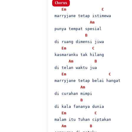
Chorus
Em
C
 marryjane tetap istimewa

Am
 punya tempat spesial

B
 di ruang dimensi jiwa

Em
C
 kasmaranku tak hilang

Am
B
 di telan waktu jua

Em
C
 marryjane tetap belai hangat

Am
 di curahan mimpi

B
 di kala fananya dunia

Em
C
 malam itu Tuhan ciptakan

Am
B