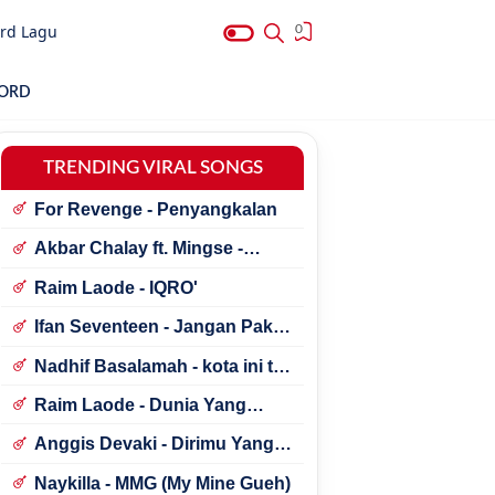
rd Lagu
0
HORD
TRENDING VIRAL SONGS
For Revenge - Penyangkalan
Akbar Chalay ft. Mingse -
Astaga Bercanda
Raim Laode - IQRO'
Ifan Seventeen - Jangan Paksa
Rindu (Beda)
Nadhif Basalamah - kota ini tak
sama tanpamu
Raim Laode - Dunia Yang
Nanti
Anggis Devaki - Dirimu Yang
Dulu
Naykilla - MMG (My Mine Gueh)