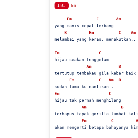
Em
Int.
Em
C
Am
yang manis cepat terbang

B
Em
C
Am
melambai yang keras, menakutkan..

Em
C
hijau seakan tenggelam

Am
B
tertutup tembakau gila kabar baik 
Em
C
Am
B
Em
C
hijau tak pernah menghilang

Am
B
terhapus tapak gorilla lambat kali
Em
C
akan mengerti betapa bahayanya kim