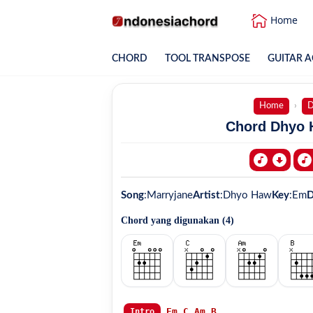
Home
CHORD
TOOL TRANSPOSE
GUITAR A
Home
D
Chord Dhyo H
Song
:
Marryjane
Artist
:
Dhyo Haw
Key
:
Em
D
Chord yang digunakan (
4
)
Em
C
Am
B
Intro