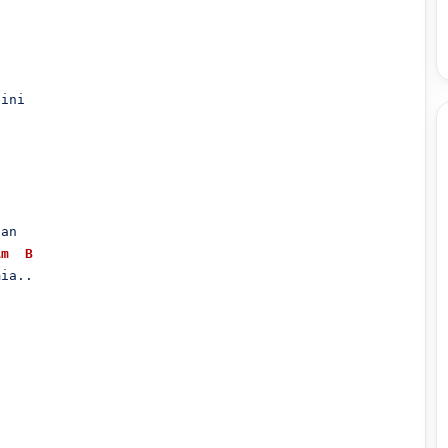
ini

an

Am
B
ia..
