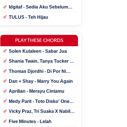
Idgitaf - Sedia Aku Sebelum
Hujan
TULUS - Teh Hijau
PLAY THESE CHORDS
Solen Kulaleen - Sabar Jua
Shania Twain, Tanya Tucker -
Little Miss Twain
Thomas Djordhi - Di Por Ni
Udan
Dan + Shay - Marry You Again
Aprilian - Merayu Cintamu
Medy Parit - Toto Disko' One
Tik Tok
Vicky Praz, Tri Suaka X Nabila
Maharani - Mecucu
Five Minutes - Lelah