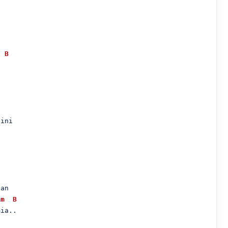
B
ini

an

Am
B
ia..
