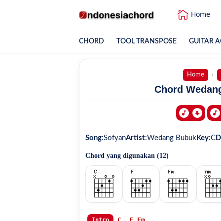
Home
CHORD
TOOL TRANSPOSE
GUITAR A
Home
Chord Wedang
Song
:
Sofyan
Artist
:
Wedang Bubuk
Key
:
C
D
Chord yang digunakan (
12
)
C
F
Fm
Intro