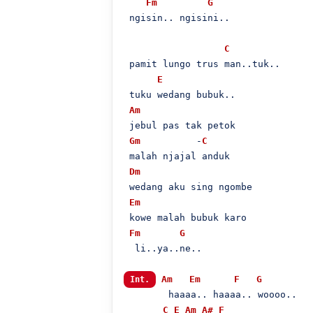
Fm
G
 ngisin.. ngisini..

C
 pamit lungo trus man..tuk..

E
 tuku wedang bubuk..

Am
 jebul pas tak petok

Gm
          -
C
 malah njajal anduk

Dm
 wedang aku sing ngombe

Em
 kowe malah bubuk karo 

Fm
G
  li..ya..ne..

Am
Em
F
G
Int.
        haaaa.. haaaa.. woooo..

C
E
Am
A#
F