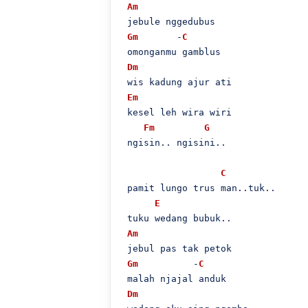
Am
 jebule nggedubus 

Gm
       -
C
 omonganmu gamblus

Dm
 wis kadung ajur ati

Em
 kesel leh wira wiri

Fm
G
 ngisin.. ngisini..

C
 pamit lungo trus man..tuk..

E
 tuku wedang bubuk..

Am
 jebul pas tak petok

Gm
          -
C
 malah njajal anduk

Dm