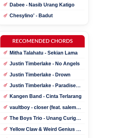
Dabee - Nasib Urang Katigo
Chesylino' - Badut
RECOMENDED CHORDS
Mitha Talahatu - Sekian Lama
Justin Timberlake - No Angels
Justin Timberlake - Drown
Justin Timberlake - Paradise ft.
*NSYNC
Kangen Band - Cinta Terlarang
vaultboy - closer (feat. salem
ilese)
The Boys Trio - Unang Curigai
Au
Yellow Claw & Weird Genius -
Lonely (Feat. Novia Bachmid)