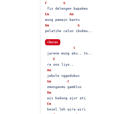
F
G
Em
Am
Dm
G
pelatihe calon ibukmu..

Chorus
C
 jarene mung aku.. to..

E
 ra ono liyo..

Am
 jebule nggedubus 

Gm
       -
C
 omonganmu gamblus

Dm
 wis kadung ajur ati

Em
 kesel leh wira wiri
