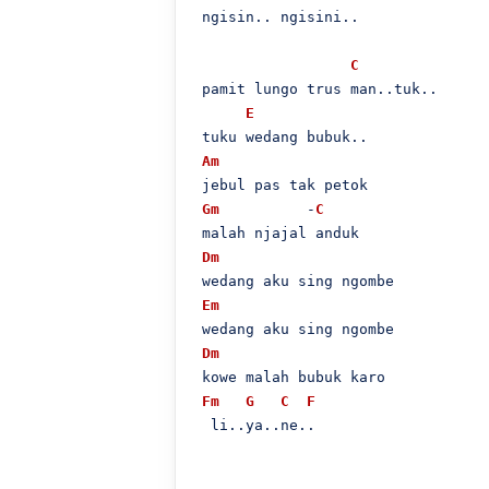
 ngisin.. ngisini..

C
 pamit lungo trus man..tuk..

E
 tuku wedang bubuk..

Am
 jebul pas tak petok

Gm
          -
C
 malah njajal anduk

Dm
 wedang aku sing ngombe

Em
 wedang aku sing ngombe

Dm
 kowe malah bubuk karo

Fm
G
C
F
  li..ya..ne..