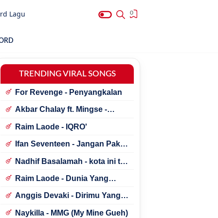
rd Lagu
0
HORD
TRENDING VIRAL SONGS
For Revenge - Penyangkalan
Akbar Chalay ft. Mingse -
Astaga Bercanda
Raim Laode - IQRO'
Ifan Seventeen - Jangan Paksa
Rindu (Beda)
Nadhif Basalamah - kota ini tak
sama tanpamu
Raim Laode - Dunia Yang
Nanti
Anggis Devaki - Dirimu Yang
Dulu
Naykilla - MMG (My Mine Gueh)