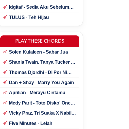
Idgitaf - Sedia Aku Sebelum
Hujan
TULUS - Teh Hijau
PLAY THESE CHORDS
Solen Kulaleen - Sabar Jua
Shania Twain, Tanya Tucker -
Little Miss Twain
Thomas Djordhi - Di Por Ni
Udan
Dan + Shay - Marry You Again
Aprilian - Merayu Cintamu
Medy Parit - Toto Disko' One
Tik Tok
Vicky Praz, Tri Suaka X Nabila
Maharani - Mecucu
Five Minutes - Lelah