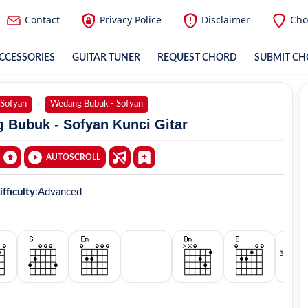
Contact
Privacy Police
Disclaimer
Cho
CCESSORIES
GUITAR TUNER
REQUEST CHORD
SUBMIT C
Sofyan
Wedang Bubuk - Sofyan
 Bubuk - Sofyan Kunci Gitar
AUTOSCROLL
ifficulty
:
Advanced