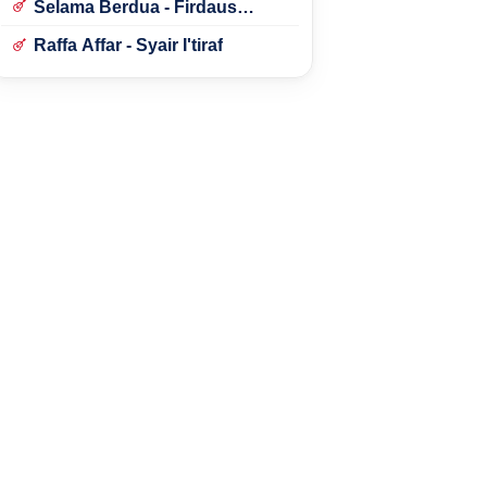
Selama Berdua - Firdaus
Rahmat
Raffa Affar - Syair I'tiraf