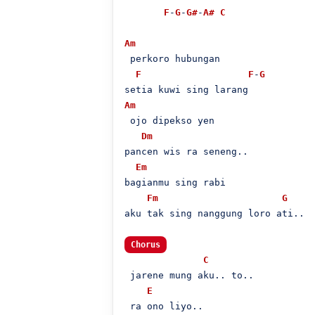
F
-
G
-
G#
-
A#
C
Am
 perkoro hubungan

F
F
-
G
Am
 ojo dipekso yen

Dm
pancen wis ra seneng..

Em
bagianmu sing rabi

Fm
G
aku tak sing nanggung loro ati..

Chorus
C
 jarene mung aku.. to..

E
 ra ono liyo..
