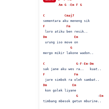
Am
G
 -
Em
F
G
C
Cmaj7
F
Fm
Dm
Em
 urung iso move on

G
mergo mikir lakone wadon..

C
G
-
F
-
Em
-
Dm
F
Fm
Dm
Em
 kon golek liyane

G
          -
Em
timbang mbesok getun mburine..
