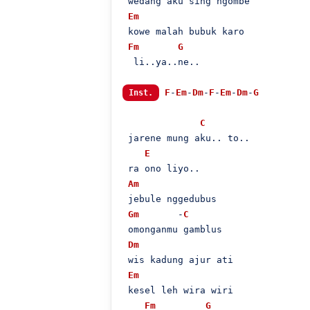
 wedang aku sing ngombe

Em
 kowe malah bubuk karo 

Fm
G
  li..ya..ne..

F
-
Em
-
Dm
-
F
-
Em
-
Dm
-
G
Inst.
C
 jarene mung aku.. to..

E
 ra ono liyo..

Am
 jebule nggedubus 

Gm
       -
C
 omonganmu gamblus

Dm
 wis kadung ajur ati

Em
 kesel leh wira wiri

Fm
G