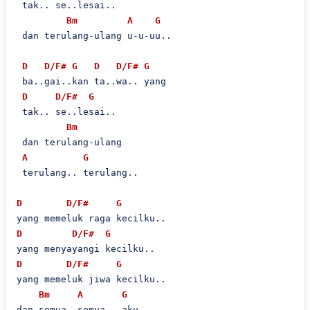
 tak.. se..lesai..

Bm
A
G
 dan terulang-ulang u-u-uu..

D
D/F#
G
D
D/F#
G
 ba..gai..kan ta..wa.. yang

D
D/F#
G
 tak.. se..lesai..

Bm
 dan terulang-ulang 

A
G
 terulang.. terulang..

D
D/F#
G
D
D/F#
G
D
D/F#
G
yang memeluk jiwa kecilku..

Bm
A
G
dan semua..semua.. aku..
