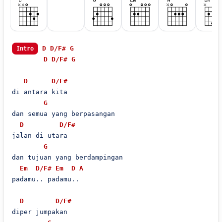
D
D/F#
G
Intro
D
D/F#
G
D
D/F#
di antara kita

G
dan semua yang berpasangan

D
D/F#
jalan di utara

G
dan tujuan yang berdampingan

Em
D/F#
Em
D
A
padamu.. padamu..

D
D/F#
diper jumpakan
