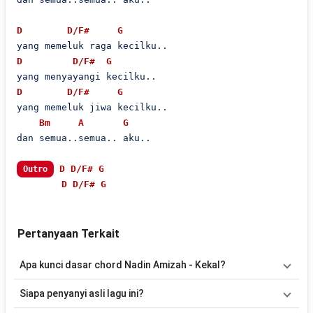
D
D/F#
G
D
D/F#
G
D
D/F#
G
yang memeluk jiwa kecilku..

Bm
A
G
dan semua..semua.. aku..

D
D/F#
G
Outro
D
D/F#
G
Pertanyaan Terkait
Apa kunci dasar chord Nadin Amizah - Kekal?
Lagu
Kekal
menggunakan
7
chord
, yaitu
D, D/F#, G, Em, A, Bm,
Siapa penyanyi asli lagu ini?
E/G#
. Versi chord ini telah disederhanakan sehingga lebih mudah