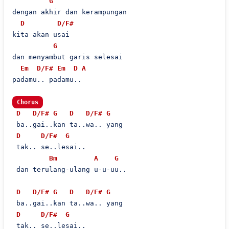
G
dengan akhir dan kerampungan

D
D/F#
kita akan usai

G
dan menyambut garis selesai

Em
D/F#
Em
D
A
padamu.. padamu..

Chorus
D
D/F#
G
D
D/F#
G
 ba..gai..kan ta..wa.. yang

D
D/F#
G
 tak.. se..lesai..

Bm
A
G
 dan terulang-ulang u-u-uu..

D
D/F#
G
D
D/F#
G
 ba..gai..kan ta..wa.. yang

D
D/F#
G
 tak.. se..lesai..
