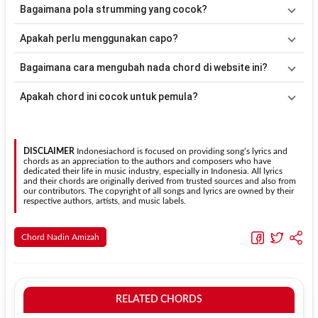
dimainkan oleh pemula maupun gitaris yang ingin belajar
Lagu
Kekal
merupakan lagu yang dibawakan oleh
Nadin Amizah
.
Bagaimana pola strumming yang cocok?
memainkan lagu ini.
Pada halaman ini tersedia versi chord gitar yang lebih mudah
dimainkan tanpa mengubah alur lagu.
Tidak ada satu pola strumming yang wajib digunakan. Sebagai
Apakah perlu menggunakan capo?
acuan, kamu dapat menggunakan pola
Down - Down - Up - Up -
Down - Up
kemudian menyesuaikannya dengan tempo dan irama
Tidak selalu. Chord pada halaman ini sudah disesuaikan dengan
Bagaimana cara mengubah nada chord di website ini?
lagu
Kekal
.
kunci dasar
D
. Jika ingin mengikuti nada asli penyanyi, kamu dapat
menggunakan fitur
Transpose
atau menambahkan capo sesuai
Gunakan tombol
Transpose (atas)
untuk menaikkan nada dan
Apakah chord ini cocok untuk pemula?
kebutuhan.
Transpose (bawah)
untuk menurunkan nada. Seluruh chord akan
berubah secara otomatis tanpa mengubah lirik sehingga kamu
Ya. Versi chord gitar
Kekal
pada halaman ini menggunakan kunci
dapat menyesuaikannya dengan jangkauan suara.
yang lebih sederhana sehingga lebih mudah dipelajari oleh pemula
tanpa menghilangkan struktur dasar lagu.
DISCLAIMER
Indonesiachord is focused on providing song’s lyrics and
chords as an appreciation to the authors and composers who have
dedicated their life in music industry, especially in Indonesia. All lyrics
and their chords are originally derived from trusted sources and also from
our contributors. The copyright of all songs and lyrics are owned by their
respective authors, artists, and music labels.
Chord Nadin Amizah
RELATED CHORDS