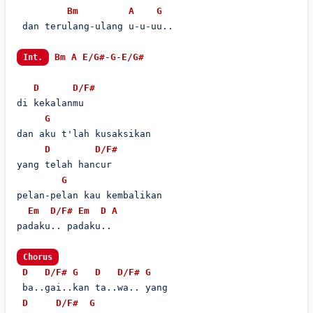
Bm
A
G
 dan terulang-ulang u-u-uu..

Bm
A
E/G#
-
G
-
E/G#
Int.
D
D/F#
di kekalanmu

G
dan aku t'lah kusaksikan

D
D/F#
yang telah hancur

G
pelan-pelan kau kembalikan

Em
D/F#
Em
D
A
padaku.. padaku..

Chorus
D
D/F#
G
D
D/F#
G
 ba..gai..kan ta..wa.. yang

D
D/F#
G