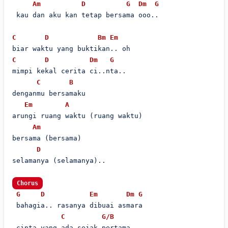
Am
D
G
Dm
G
 kau dan aku kan tetap bersama ooo..

C
D
Bm
Em
C
D
Dm
G
mimpi kekal cerita ci..nta..

C
B
denganmu bersamaku

Em
A
arungi ruang waktu (ruang waktu)

Am
bersama (bersama)

D
selamanya (selamanya)..

Chorus
G
D
Em
Dm
G
 bahagia.. rasanya dibuai asmara

C
G/B
 cinta yang ada sejak pertama
