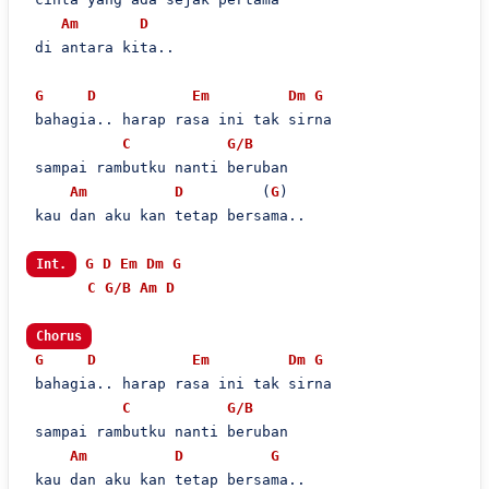
Am
D
 di antara kita..

G
D
Em
Dm
G
 bahagia.. harap rasa ini tak sirna

C
G/B
 sampai rambutku nanti beruban

Am
D
         (
G
)

 kau dan aku kan tetap bersama..

G
D
Em
Dm
G
Int.
C
G/B
Am
D
Chorus
G
D
Em
Dm
G
 bahagia.. harap rasa ini tak sirna

C
G/B
 sampai rambutku nanti beruban

Am
D
G
 kau dan aku kan tetap bersama..
