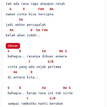
tak ada rasa ragu ataupun resah

G
A
F#m
Bm
namun cinta bisa tercipta

Em
jadi mohon percayalah

Am
D
Em
F#m
kelak akan indah..

Chorus
G
D
Em
Dm
G
 bahagia.. rasanya dibuai asmara

C
G/B
 cinta yang ada sejak pertama

Am
D
 di antara kita..

G
D
Em
Dm
G
 bahagia.. harap rasa ini tak sirna

C
G/B
 sampai rambutku nanti beruban
