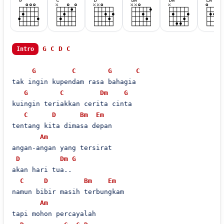
G
C
D
C
Intro
G
C
G
C
tak ingin kupendam rasa bahagia

G
C
Dm
G
kuingin teriakkan cerita cinta

C
D
Bm
Em
tentang kita dimasa depan

Am
angan-angan yang tersirat

D
Dm
G
akan hari tua..

C
D
Bm
Em
namun bibir masih terbungkam

Am
tapi mohon percayalah
