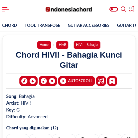
0
CHORD
TOOL TRANSPOSE
GUITAR ACCESSORIES
GUITAR T
Home
Hivi!
HIVI! - Bahagia
Chord HIVI! - Bahagia Kunci
Gitar
AUTOSCROLL
Song
:
Bahagia
Artist
:
HIVI!
Key
:
G
Difficulty
:
Advanced
Chord yang digunakan (
12
)