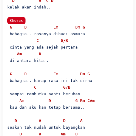
D
G
C
D
kelak akan indah..

Chorus
G
D
Em
Dm
G
 bahagia.. rasanya dibuai asmara

C
G/B
 cinta yang ada sejak pertama

Am
D
 di antara kita..

G
D
Em
Dm
G
 bahagia.. harap rasa ini tak sirna

C
G/B
 sampai rambutku nanti beruban

Am
D
G
Bm
C#m
 kau dan aku kan tetap bersama..

D
A
D
A
seakan tak mudah untuk bayangkan

D
A
Am
D