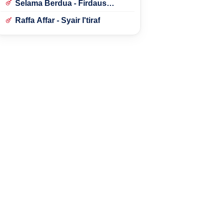
Selama Berdua - Firdaus
Rahmat
Raffa Affar - Syair I'tiraf