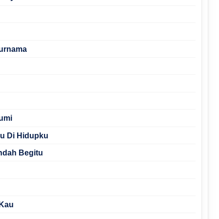
Purnama
umi
mu Di Hidupku
ndah Begitu
 Kau