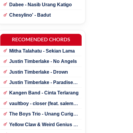
Dabee - Nasib Urang Katigo
Chesylino' - Badut
RECOMENDED CHORDS
Mitha Talahatu - Sekian Lama
Justin Timberlake - No Angels
Justin Timberlake - Drown
Justin Timberlake - Paradise ft.
*NSYNC
Kangen Band - Cinta Terlarang
vaultboy - closer (feat. salem
ilese)
The Boys Trio - Unang Curigai
Au
Yellow Claw & Weird Genius -
Lonely (Feat. Novia Bachmid)