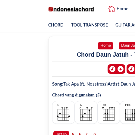
Home
CHORD
TOOL TRANSPOSE
GUITAR A
Home
Daun Ja
Chord Daun Jatuh - 
Song
:
Tak Apa (ft. Nosstress)
Artist
:
Daun J
Chord yang digunakan (
5
)
G
G
C
G
Intro