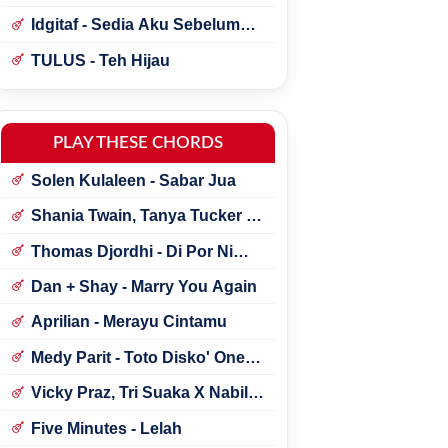
Idgitaf - Sedia Aku Sebelum
Hujan
TULUS - Teh Hijau
PLAY THESE CHORDS
Solen Kulaleen - Sabar Jua
Shania Twain, Tanya Tucker -
Little Miss Twain
Thomas Djordhi - Di Por Ni
Udan
Dan + Shay - Marry You Again
Aprilian - Merayu Cintamu
Medy Parit - Toto Disko' One
Tik Tok
Vicky Praz, Tri Suaka X Nabila
Maharani - Mecucu
Five Minutes - Lelah