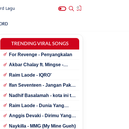
rd Lagu
0
HORD
TRENDING VIRAL SONGS
For Revenge - Penyangkalan
Akbar Chalay ft. Mingse -
Astaga Bercanda
Raim Laode - IQRO'
Ifan Seventeen - Jangan Paksa
Rindu (Beda)
Nadhif Basalamah - kota ini tak
sama tanpamu
Raim Laode - Dunia Yang
Nanti
Anggis Devaki - Dirimu Yang
Dulu
Naykilla - MMG (My Mine Gueh)