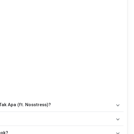
Tak Apa (ft. Nosstress)?
kan
5
chord
, yaitu
G, C, Em, F#m, Bm
. Versi chord ini telah
ainkan oleh pemula maupun gitaris yang ingin belajar
lagu yang dibawakan oleh
Daun Jatuh
. Pada halaman ini
cok?