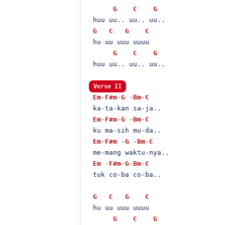
G
C
G
 huu uu.. uu.. uu..

G
C
G
C
 hu uu uuu uuuu

G
C
G
 huu uu.. uu.. uu..

Verse II
Em
-
F#m
-
G
 -
Bm
-
C
 ka-ta-kan sa-ja..

Em
-
F#m
-
G
 -
Bm
-
C
 ku ma-sih mu-da..

Em
-
F#m
 -
G
 -
Bm
-
C
 me-mang waktu-nya..

Em
 -
F#m
-
G
-
Bm
-
C
 tuk co-ba co-ba..

G
C
G
C
 hu uu uuu uuuu

G
C
G