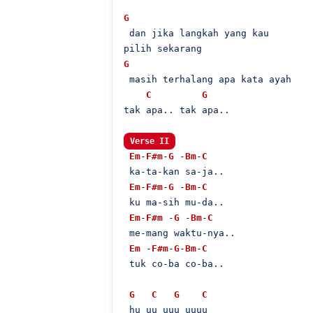
G
 dan jika langkah yang kau 

G
 masih terhalang apa kata ayah

C
G
tak apa.. tak apa..

Verse II
Em
-
F#m
-
G
 -
Bm
-
C
 ka-ta-kan sa-ja..

Em
-
F#m
-
G
 -
Bm
-
C
 ku ma-sih mu-da..

Em
-
F#m
 -
G
 -
Bm
-
C
 me-mang waktu-nya..

Em
 -
F#m
-
G
-
Bm
-
C
 tuk co-ba co-ba..

G
C
G
C
 hu uu uuu uuuu
