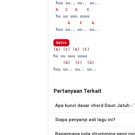
 huu uu.. uu.. uu..

G
C
G
C
 hu uu uuu uuuu

G
C
G
 huu uu.. uu.. uu..

Outro
(
G
) (
C
) (
G
) (
C
)

hu uu uuu uuuu

    (
G
)  (
C
)  (
G
)

huu uu.. uu.. uu..
Pertanyaan Terkait
Apa kunci dasar chord Daun Jatuh - 
Lagu
Tak Apa (ft. Nosstress)
mengguna
Siapa penyanyi asli lagu ini?
disederhanakan sehingga lebih mudah dim
memainkan lagu ini.
Lagu
Tak Apa (ft. Nosstress)
merupakan 
Bagaimana pola strumming yang co