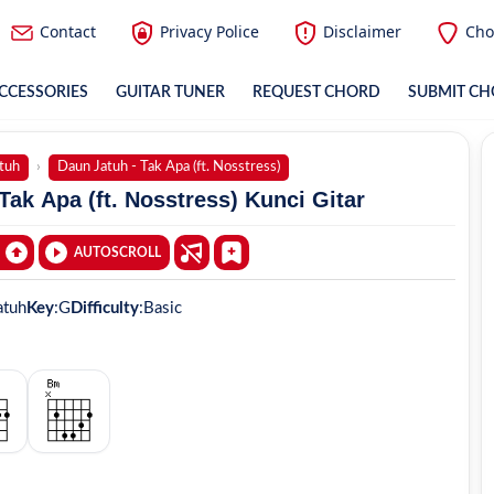
Contact
Privacy Police
Disclaimer
Cho
CCESSORIES
GUITAR TUNER
REQUEST CHORD
SUBMIT C
tuh
Daun Jatuh - Tak Apa (ft. Nosstress)
Tak Apa (ft. Nosstress) Kunci Gitar
AUTOSCROLL
atuh
Key
:
G
Difficulty
:
Basic