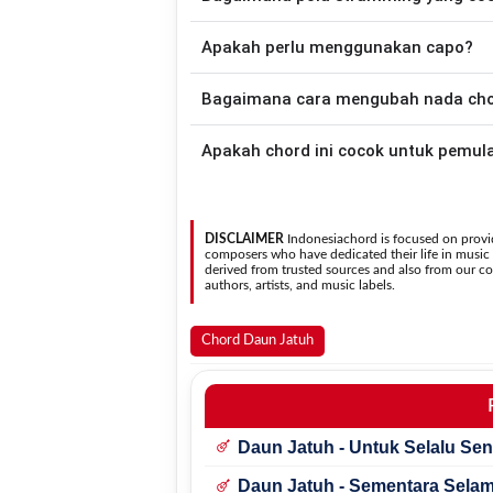
tersedia versi chord g
Apakah perlu menggunakan capo?
Down - Down - Up - Up - Down - Up
(ft. Nosstress)
.
Tidak selalu. Chord pada halaman ini su
Bagaimana cara mengubah nada chord
asli penyanyi, kamu dapat menggunakan
Gunakan tombol
Transpose (atas)
untuk
Apakah chord ini cocok untuk pemul
nada. Seluruh chord akan berubah secara otomatis tanpa mengubah lirik sehingga kamu dapat
menyesuaikannya dengan jangkauan 
Ya. Versi chord gitar
Tak Apa (ft. Nosstr
DISCLAIMER
Indonesiachord is focused on provid
composers who have dedicated their life in music in
derived from trusted sources and also from our con
authors, artists, and music labels.
Chord Daun Jatuh
Daun Jatuh - Untuk Selalu Se
Daun Jatuh - Sementara Sela