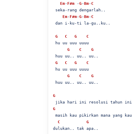
Em
-
F#m
 -
G
-
Bm
-
C
 seka-rang dengarlah..

Em
-
F#m
-
G
-
Bm
-
C
 dan i-ku-ti la-gu..ku..

G
C
G
C
 hu uu uuu uuuu

G
C
G
 huu uu.. uu.. uu..

G
C
G
C
 hu uu uuu uuuu

G
C
G
 huu uu.. uu.. uu..

G
G
 masih kau pikirkan mana yang kau

C
G
dulukan.. tak apa..
