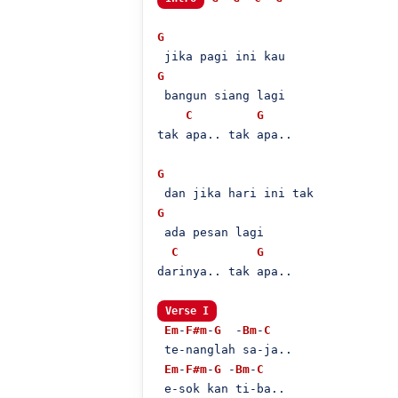
G
G
 bangun siang lagi

C
G
tak apa.. tak apa..

G
G
 ada pesan lagi 

C
G
darinya.. tak apa..

Verse I
Em
-
F#m
-
G
  -
Bm
-
C
 te-nanglah sa-ja..

Em
-
F#m
-
G
 -
Bm
-
C
 e-sok kan ti-ba..
