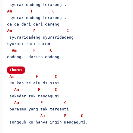
Am
F
C
 syuraridadeng terareng..

Am
F
C
 syuraridadeng syuraridadeng

syurari rari rarem 

Am
F
C
dadeng.. darira dadeng..

Chorus
Am
F
C
 ku kan selalu di sini..

Am
F
C
 sekedar tuk mengagumi..

Am
F
C
 parasmu yang tak terganti

Am
F
C
 sungguh ku hanya ingin mengagumi..
