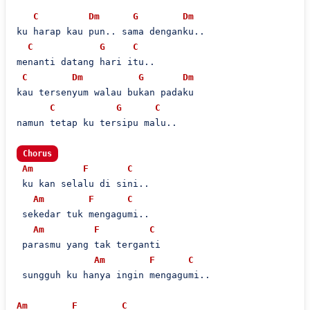
C
Dm
G
Dm
ku harap kau pun.. sama denganku..

C
G
C
menanti datang hari itu..

C
Dm
G
Dm
kau tersenyum walau bukan padaku

C
G
C
namun tetap ku tersipu malu..

Chorus
Am
F
C
 ku kan selalu di sini..

Am
F
C
 sekedar tuk mengagumi..

Am
F
C
 parasmu yang tak terganti

Am
F
C
 sungguh ku hanya ingin mengagumi..

Am
F
C