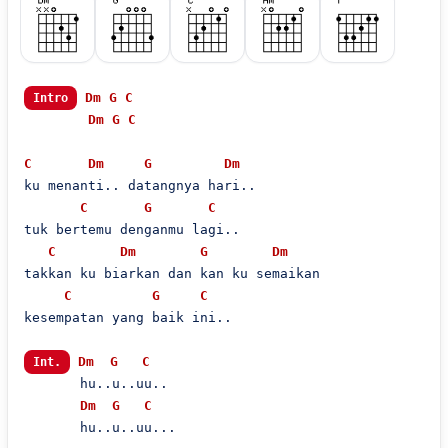
Dm
G
C
Intro
Dm
G
C
C
Dm
G
Dm
ku menanti.. datangnya hari..

C
G
C
tuk bertemu denganmu lagi..

C
Dm
G
Dm
takkan ku biarkan dan kan ku semaikan

C
G
C
kesempatan yang baik ini..

Dm
G
C
Int.
       hu..u..uu.. 

Dm
G
C
       hu..u..uu...
