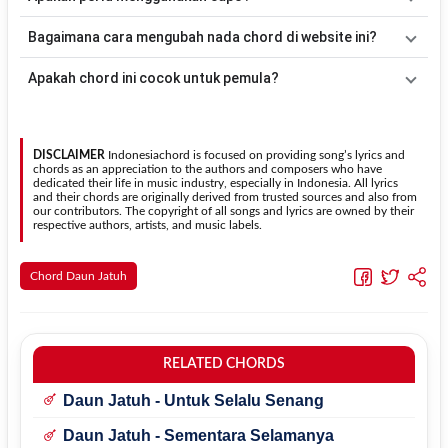
acuan, kamu dapat menggunakan pola
Down - Down - Up - Up -
Down - Up
kemudian menyesuaikannya dengan tempo dan irama
Tidak selalu. Chord pada halaman ini sudah disesuaikan dengan
Bagaimana cara mengubah nada chord di website ini?
lagu
Sekedar Mengagumi
.
kunci dasar
Dm
. Jika ingin mengikuti nada asli penyanyi, kamu
dapat menggunakan fitur
Transpose
atau menambahkan capo
Gunakan tombol
Transpose (atas)
untuk menaikkan nada dan
Apakah chord ini cocok untuk pemula?
sesuai kebutuhan.
Transpose (bawah)
untuk menurunkan nada. Seluruh chord akan
berubah secara otomatis tanpa mengubah lirik sehingga kamu
Ya. Versi chord gitar
Sekedar Mengagumi
pada halaman ini
dapat menyesuaikannya dengan jangkauan suara.
menggunakan kunci yang lebih sederhana sehingga lebih mudah
dipelajari oleh pemula tanpa menghilangkan struktur dasar lagu.
DISCLAIMER
Indonesiachord is focused on providing song’s lyrics and
chords as an appreciation to the authors and composers who have
dedicated their life in music industry, especially in Indonesia. All lyrics
and their chords are originally derived from trusted sources and also from
our contributors. The copyright of all songs and lyrics are owned by their
respective authors, artists, and music labels.
Chord Daun Jatuh
RELATED CHORDS
Daun Jatuh - Untuk Selalu Senang
Daun Jatuh - Sementara Selamanya