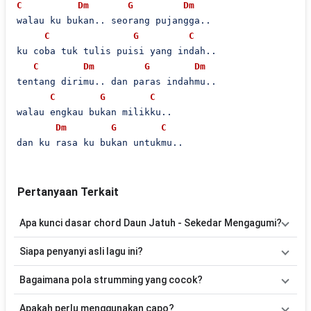
C
Dm
G
Dm
walau ku bukan.. seorang pujangga..

C
G
C
ku coba tuk tulis puisi yang indah..

C
Dm
G
Dm
tentang dirimu.. dan paras indahmu..

C
G
C
walau engkau bukan milikku..

Dm
G
C
dan ku rasa ku bukan untukmu..
Pertanyaan Terkait
Apa kunci dasar chord Daun Jatuh - Sekedar Mengagumi?
Lagu
Sekedar Mengagumi
menggunakan
5
chord
, yaitu
Dm, G,
Siapa penyanyi asli lagu ini?
C, Am, F
. Versi chord ini telah disederhanakan sehingga lebih
mudah dimainkan oleh pemula maupun gitaris yang ingin belajar
Lagu
Sekedar Mengagumi
merupakan lagu yang dibawakan oleh
Bagaimana pola strumming yang cocok?
memainkan lagu ini.
Daun Jatuh
. Pada halaman ini tersedia versi chord gitar yang lebih
mudah dimainkan tanpa mengubah alur lagu.
Tidak ada satu pola strumming yang wajib digunakan. Sebagai
Apakah perlu menggunakan capo?