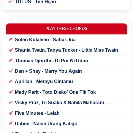
TULUS - Teh Hijau
PLAY THESE CHORDS
Solen Kulaleen - Sabar Jua
Shania Twain, Tanya Tucker - Little Miss Twain
Thomas Djordhi - Di Por Ni Udan
Dan + Shay - Marry You Again
Aprilian - Merayu Cintamu
Medy Parit - Toto Disko' One Tik Tok
Vicky Praz, Tri Suaka X Nabila Maharani -
Mecucu
Five Minutes - Lelah
Dabee - Nasib Urang Katigo