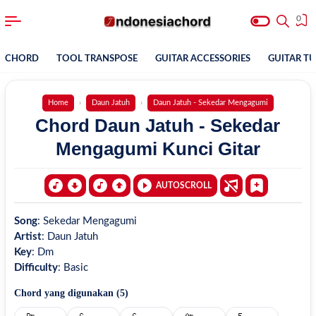
0
CHORD
TOOL TRANSPOSE
GUITAR ACCESSORIES
GUITAR T
Home
Daun Jatuh
Daun Jatuh - Sekedar Mengagumi
Chord Daun Jatuh - Sekedar
Mengagumi Kunci Gitar
AUTOSCROLL
Song
:
Sekedar Mengagumi
Artist
:
Daun Jatuh
Key
:
Dm
Difficulty
:
Basic
Chord yang digunakan (
5
)