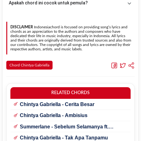
Apakah chord ini cocok untuk pemula?
kebutuhan.
Transpose (bawah)
untuk menurunkan nada. Seluruh chord akan
berubah secara otomatis tanpa mengubah lirik sehingga kamu
Ya. Versi chord gitar
Nikmati Perjalanannya
pada halaman ini
dapat menyesuaikannya dengan jangkauan suara.
menggunakan kunci yang lebih sederhana sehingga lebih mudah
dipelajari oleh pemula tanpa menghilangkan struktur dasar lagu.
DISCLAIMER
Indonesiachord is focused on providing song’s lyrics and
chords as an appreciation to the authors and composers who have
dedicated their life in music industry, especially in Indonesia. All lyrics
and their chords are originally derived from trusted sources and also from
our contributors. The copyright of all songs and lyrics are owned by their
respective authors, artists, and music labels.
Chord Chintya Gabriella
RELATED CHORDS
Chintya Gabriella - Cerita Besar
Chintya Gabriella - Ambisius
Summerlane - Sebelum Selamanya ft.
Chintya Gabriella
Chintya Gabriella - Tak Apa Tanpamu