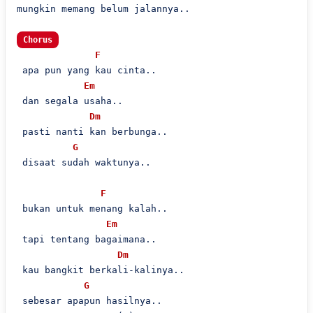
mungkin memang belum jalannya..

Chorus
F
 apa pun yang kau cinta..

Em
 dan segala usaha..

Dm
 pasti nanti kan berbunga..

G
 disaat sudah waktunya..

F
 bukan untuk menang kalah..

Em
 tapi tentang bagaimana..

Dm
 kau bangkit berkali-kalinya..

G
 sebesar apapun hasilnya..
