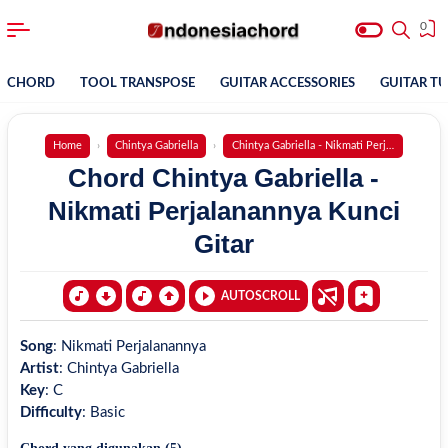
0
CHORD
TOOL TRANSPOSE
GUITAR ACCESSORIES
GUITAR T
Home
Chintya Gabriella
Chintya Gabriella - Nikmati Perjalanannya
Chord Chintya Gabriella -
Nikmati Perjalanannya Kunci
Gitar
AUTOSCROLL
Song
:
Nikmati Perjalanannya
Artist
:
Chintya Gabriella
Key
:
C
Difficulty
:
Basic