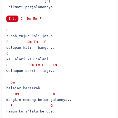
                  (
C
)

 nikmati perjalanannya..

C
Dm
-
Em
-
F
Int.
C
C
Dm
-
Em
F
C
C
Dm
-
Em
F
   -
Em
walaupun sakit   lagi..

Dm
belajar berserah

Dm
Em
mungkin memang belum jalannya..

F
G
namun ku s'lalu berdoa..
