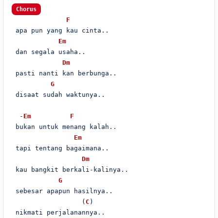
Chorus
F
 apa pun yang kau cinta..

Em
 dan segala usaha..

Dm
 pasti nanti kan berbunga..

G
 disaat sudah waktunya..

  -
Em
F
 bukan untuk menang kalah..

Em
 tapi tentang bagaimana..

Dm
 kau bangkit berkali-kalinya..

G
 sebesar apapun hasilnya..

                  (
C
)

 nikmati perjalanannya..
