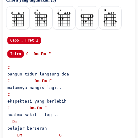
Chord yang digunakan (
5
)
Capo : Fret 1
C
Dm
-
Em
-
F
Intro
C
C
Dm
-
Em
F
C
C
Dm
-
Em
F
buatmu sakit   lagi..

Dm
belajar berserah 

Dm
G