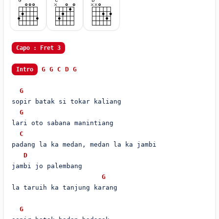
Capo : Fret 3
G
G
C
D
G
Intro
G
sopir batak si tokar kaliang

G
lari oto sabana manintiang

C
padang la ka medan, medan la ka jambi

D
jambi jo palembang

G
la taruih ka tanjung karang

G