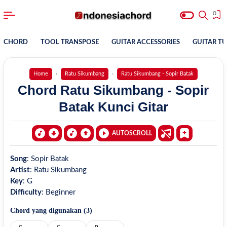
0
CHORD
TOOL TRANSPOSE
GUITAR ACCESSORIES
GUITAR T
Home
Ratu Sikumbang
Ratu Sikumbang - Sopir Batak
Chord Ratu Sikumbang - Sopir
Batak Kunci Gitar
AUTOSCROLL
Song
:
Sopir Batak
Artist
:
Ratu Sikumbang
Key
:
G
Difficulty
:
Beginner
Chord yang digunakan (
3
)