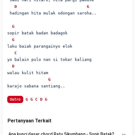
D
G
 hadingan hita mulak odongan saroha..

G
sopir batak badan badagok

G
laku baiak parangainyo elok

C
yo balain pulo nan si tokar kaliang

D
walau kulit hitam

G
karajo sabana santiang..

G
G
C
D
G
Outro
Pertanyaan Terkait
Apa kunci dasar chord Ratu Sikumbang - Sopir Batak?