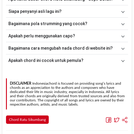
Lagu
Sopir Batak
menggunakan
3
chord
, yaitu
G, C, D
. Versi
Siapa penyanyi asli lagu ini?
chord ini telah disederhanakan sehingga lebih mudah dimainkan
oleh pemula maupun gitaris yang ingin belajar memainkan lagu ini.
Lagu
Sopir Batak
merupakan lagu yang dibawakan oleh
Ratu
Bagaimana pola strumming yang cocok?
Sikumbang
. Pada halaman ini tersedia versi chord gitar yang lebih
mudah dimainkan tanpa mengubah alur lagu.
Tidak ada satu pola strumming yang wajib digunakan. Sebagai
Apakah perlu menggunakan capo?
acuan, kamu dapat menggunakan pola
Down - Down - Up - Up -
Down - Up
kemudian menyesuaikannya dengan tempo dan irama
Tidak selalu. Chord pada halaman ini sudah disesuaikan dengan
Bagaimana cara mengubah nada chord di website ini?
lagu
Sopir Batak
.
kunci dasar
G
. Jika ingin mengikuti nada asli penyanyi, kamu dapat
menggunakan fitur
Transpose
atau menambahkan capo sesuai
Gunakan tombol
Transpose (atas)
untuk menaikkan nada dan
Apakah chord ini cocok untuk pemula?
kebutuhan.
Transpose (bawah)
untuk menurunkan nada. Seluruh chord akan
berubah secara otomatis tanpa mengubah lirik sehingga kamu
Ya. Versi chord gitar
Sopir Batak
pada halaman ini menggunakan
dapat menyesuaikannya dengan jangkauan suara.
kunci yang lebih sederhana sehingga lebih mudah dipelajari oleh
pemula tanpa menghilangkan struktur dasar lagu.
DISCLAIMER
Indonesiachord is focused on providing song’s lyrics and
chords as an appreciation to the authors and composers who have
dedicated their life in music industry, especially in Indonesia. All lyrics
and their chords are originally derived from trusted sources and also from
our contributors. The copyright of all songs and lyrics are owned by their
respective authors, artists, and music labels.
Chord Ratu Sikumbang