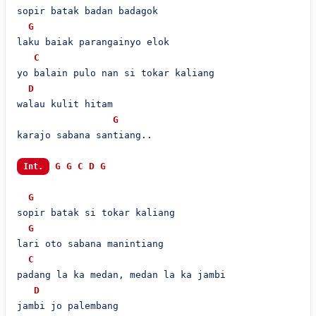
sopir batak badan badagok

G
laku baiak parangainyo elok

C
yo balain pulo nan si tokar kaliang

D
walau kulit hitam

G
karajo sabana santiang..

G
G
C
D
G
Int.
G
sopir batak si tokar kaliang

G
lari oto sabana manintiang

C
padang la ka medan, medan la ka jambi

D
jambi jo palembang
