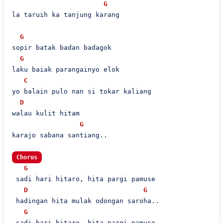
G
la taruih ka tanjung karang

G
sopir batak badan badagok

G
laku baiak parangainyo elok

C
yo balain pulo nan si tokar kaliang

D
walau kulit hitam

G
karajo sabana santiang..

Chorus
G
 sadi hari hitaro, hita pargi pamuse

D
G
 hadingan hita mulak odongan saroha..

G
 sadi hari hitaro, hita pargi pamuse
