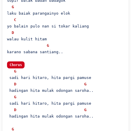
sopir batak badan badagok

G
laku baiak parangainyo elok

C
yo balain pulo nan si tokar kaliang

D
walau kulit hitam

G
karano sabana santiang..

Chorus
G
 sadi hari hitaro, hita pargi pamuse

D
G
 hadingan hita mulak odongan saroha..

G
 sadi hari hitaro, hita pargi pamuse

D
G
 hadingan hita mulak odongan saroha..

G