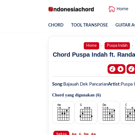
Home
CHORD
TOOL TRANSPOSE
GUITAR A
Home
Puspa Indah
Chord Puspa Indah ft. Randa
Song
:
Bajauah Dek Pancarian
Artist
:
Puspa I
Chord yang digunakan (
6
)
Am
G
Dm
Am
Intro