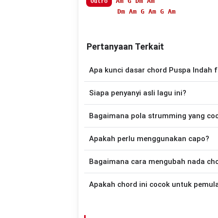
Am
G
Dm
Am
Outro
Dm
Am
G
Am
G
Am
Pertanyaan Terkait
Apa kunci dasar chord Puspa Indah f
Lagu
Bajauah Dek Pancarian
mengguna
Siapa penyanyi asli lagu ini?
disederhanakan sehingga lebih mudah dim
memainkan lagu ini.
Lagu
Bajauah Dek Pancarian
merupakan 
Bagaimana pola strumming yang co
halama
Apakah perlu menggunakan capo?
Down - Down - Up - Up - Down - Up
Dek Pancarian
.
Tidak selalu. Chord pada halaman ini su
Bagaimana cara mengubah nada chord
nada asli penyanyi, kamu dapat me
kebutuhan.
Gunakan tombol
Transpose (atas)
untuk
Apakah chord ini cocok untuk pemul
nada. Seluruh chord akan berubah secara otomatis tanpa mengubah lirik sehingga kamu dapat
menyesuaikannya dengan jangkauan 
Ya. Versi chord gitar
Bajauah Dek Pancar
sehingga