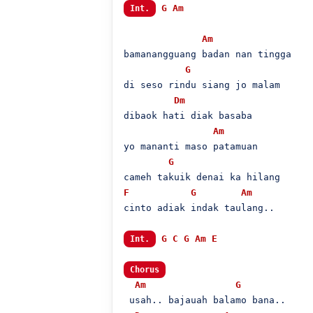
G
Am
Int.
Am
bamanangguang badan nan tingga

G
di seso rindu siang jo malam

Dm
dibaok hati diak basaba

Am
yo mananti maso patamuan

G
F
G
Am
cinto adiak indak taulang..

G
C
G
Am
E
Int.
Chorus
Am
G
 usah.. bajauah balamo bana..
