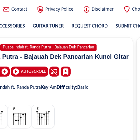
Contact
Privacy Police
Disclaimer
Cho
CCESSORIES
GUITAR TUNER
REQUEST CHORD
SUBMIT C
Puspa Indah ft. Randa Putra - Bajauah Dek Pancarian
 Putra - Bajauah Dek Pancarian Kunci Gitar
AUTOSCROLL
ndah ft. Randa Putra
Key
:
Am
Difficulty
:
Basic