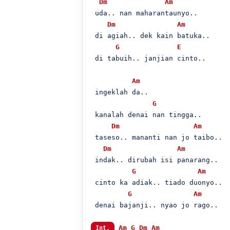
Dm
Am
 uda.. nan maharantaunyo..

Dm
Am
 di agiah.. dek kain batuka..

G
E
 di tabuih.. janjian cinto..

Am
 ingeklah da..

G
 kanalah denai nan tingga..

Dm
Am
 taseso.. mananti nan jo taibo..

Dm
Am
 indak.. dirubah isi panarang..

G
Am
 cinto ka adiak.. tiado duonyo..

G
Am
 denai bajanji.. nyao jo rago..

Am
G
Dm
Am
Int.