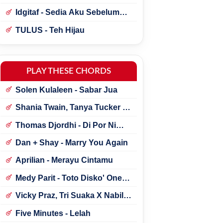
Idgitaf - Sedia Aku Sebelum
Hujan
TULUS - Teh Hijau
PLAY THESE CHORDS
Solen Kulaleen - Sabar Jua
Shania Twain, Tanya Tucker -
Little Miss Twain
Thomas Djordhi - Di Por Ni
Udan
Dan + Shay - Marry You Again
Aprilian - Merayu Cintamu
Medy Parit - Toto Disko' One
Tik Tok
Vicky Praz, Tri Suaka X Nabila
Maharani - Mecucu
Five Minutes - Lelah