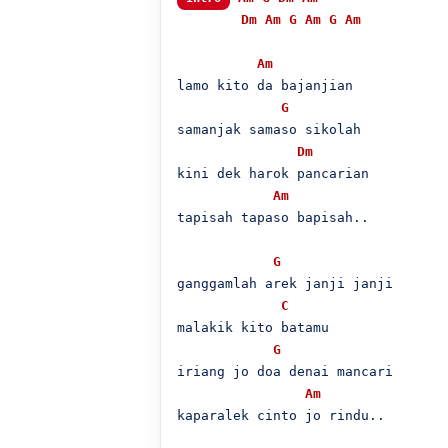
Dm
Am
G
Am
G
Am
Am
lamo kito da bajanjian

G
samanjak samaso sikolah

Dm
kini dek harok pancarian

Am
tapisah tapaso bapisah..

G
ganggamlah arek janji janji

C
malakik kito batamu

G
iriang jo doa denai mancari

Am
kaparalek cinto jo rindu..
