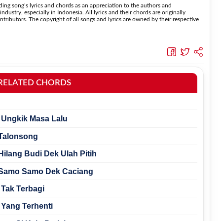
ing song’s lyrics and chords as an appreciation to the authors and
dustry, especially in Indonesia. All lyrics and their chords are originally
tributors. The copyright of all songs and lyrics are owned by their respective
RELATED CHORDS
h Ungkik Masa Lalu
 Talonsong
Hilang Budi Dek Ulah Pitih
- Samo Samo Dek Caciang
a Tak Terbagi
a Yang Terhenti