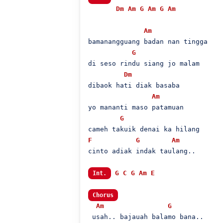
Dm
Am
G
Am
G
Am
Am
bamanangguang badan nan tingga

G
di seso rindu siang jo malam

Dm
dibaok hati diak basaba

Am
yo mananti maso patamuan

G
F
G
Am
cinto adiak indak taulang..

G
C
G
Am
E
Int.
Chorus
Am
G
 usah.. bajauah balamo bana..
