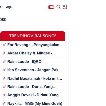
rd Lagu
0
HORD
TRENDING VIRAL SONGS
For Revenge - Penyangkalan
Akbar Chalay ft. Mingse -
Astaga Bercanda
Raim Laode - IQRO'
Ifan Seventeen - Jangan Paksa
Rindu (Beda)
Nadhif Basalamah - kota ini tak
sama tanpamu
Raim Laode - Dunia Yang
Nanti
Anggis Devaki - Dirimu Yang
Dulu
Naykilla - MMG (My Mine Gueh)