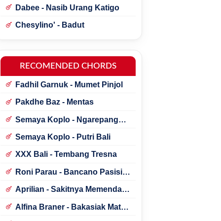
Dabee - Nasib Urang Katigo
Chesylino' - Badut
RECOMENDED CHORDS
Fadhil Garnuk - Mumet Pinjol
Pakdhe Baz - Mentas
Semaya Koplo - Ngarepang
Tresna
Semaya Koplo - Putri Bali
XXX Bali - Tembang Tresna
Roni Parau - Bancano Pasisia
Salatan
Aprilian - Sakitnya Memendam
Cinta
Alfina Braner - Bakasiak Mato
Mamandang