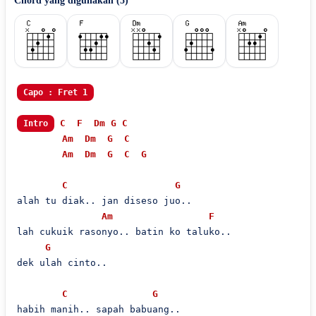
Chord yang digunakan (
5
)
Capo : Fret 1
C
F
Dm
G
C
Intro
Am
Dm
G
C
Am
Dm
G
C
G
C
G
alah tu diak.. jan diseso juo..

Am
F
lah cukuik rasonyo.. batin ko taluko..

G
dek ulah cinto..

C
G
habih manih.. sapah babuang..
