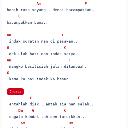
Am
F
habih raso sayang.. denai bacampakkan..

G
bacampakkan bana..

Am
F
G
C
Am
F
G
 kama ka pai indak ka basuo..

Chorus
C
F
 antahlah diak.. antah sia nan salah..

Dm
G
C
 sagalo kandak lah den turuikkan..

Am
Dm