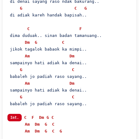
 di denai sayang raso ndak bakurang..

G
C
G
 di adiak kareh handak bapisah..

C
F
 dima duduak.. sinan badan tamanuang..

Dm
G
C
 jikok tagalok babaok ka mimpi..

Am
Dm
 sampainyo hati adiak ka denai..

G
C
 babaleh jo padiah raso sayang..

Am
Dm
 sampainyo hati adiak ka denai..

G
C
 babaleh jo padiah raso sayang..

C
F
Dm
G
C
Int.
Am
Dm
G
C
Am
Dm
G
C
G