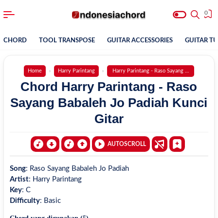
0
CHORD
TOOL TRANSPOSE
GUITAR ACCESSORIES
GUITAR T
Home
Harry Parintang
Harry Parintang - Raso Sayang Babaleh Jo Pa
Chord Harry Parintang - Raso
Sayang Babaleh Jo Padiah Kunci
Gitar
AUTOSCROLL
Song
:
Raso Sayang Babaleh Jo Padiah
Artist
:
Harry Parintang
Key
:
C
Difficulty
:
Basic