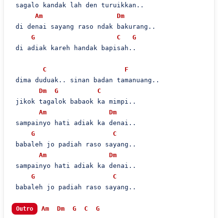
 sagalo kandak lah den turuikkan..

Am
Dm
 di denai sayang raso ndak bakurang..

G
C
G
 di adiak kareh handak bapisah..

C
F
 dima duduak.. sinan badan tamanuang..

Dm
G
C
 jikok tagalok babaok ka mimpi..

Am
Dm
 sampainyo hati adiak ka denai..

G
C
 babaleh jo padiah raso sayang..

Am
Dm
 sampainyo hati adiak ka denai..

G
C
 babaleh jo padiah raso sayang..

Am
Dm
G
C
G
Outro