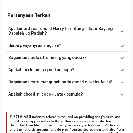
Pertanyaan Terkait
Apa kunci dasar chord Harry Parintang - Raso Sayang
Babaleh Jo Padiah?
Lagu
Raso Sayang Babaleh Jo Padiah
menggunakan
5
chord
,
Siapa penyanyi asli lagu ini?
yaitu
C, F, Dm, G, Am
. Versi chord ini telah disederhanakan
sehingga lebih mudah dimainkan oleh pemula maupun gitaris yang
Lagu
Raso Sayang Babaleh Jo Padiah
merupakan lagu yang
Bagaimana pola strumming yang cocok?
ingin belajar memainkan lagu ini.
dibawakan oleh
Harry Parintang
. Pada halaman ini tersedia versi
chord gitar yang lebih mudah dimainkan tanpa mengubah alur lagu.
Tidak ada satu pola strumming yang wajib digunakan. Sebagai
Apakah perlu menggunakan capo?
acuan, kamu dapat menggunakan pola
Down - Down - Up - Up -
Down - Up
kemudian menyesuaikannya dengan tempo dan irama
Tidak selalu. Chord pada halaman ini sudah disesuaikan dengan
Bagaimana cara mengubah nada chord di website ini?
lagu
Raso Sayang Babaleh Jo Padiah
.
kunci dasar
C
. Jika ingin mengikuti nada asli penyanyi, kamu dapat
menggunakan fitur
Transpose
atau menambahkan capo sesuai
Gunakan tombol
Transpose (atas)
untuk menaikkan nada dan
Apakah chord ini cocok untuk pemula?
kebutuhan.
Transpose (bawah)
untuk menurunkan nada. Seluruh chord akan
berubah secara otomatis tanpa mengubah lirik sehingga kamu
Ya. Versi chord gitar
Raso Sayang Babaleh Jo Padiah
pada
dapat menyesuaikannya dengan jangkauan suara.
halaman ini menggunakan kunci yang lebih sederhana sehingga
lebih mudah dipelajari oleh pemula tanpa menghilangkan struktur
DISCLAIMER
Indonesiachord is focused on providing song’s lyrics and
dasar lagu.
chords as an appreciation to the authors and composers who have
dedicated their life in music industry, especially in Indonesia. All lyrics
and their chords are originally derived from trusted sources and also from