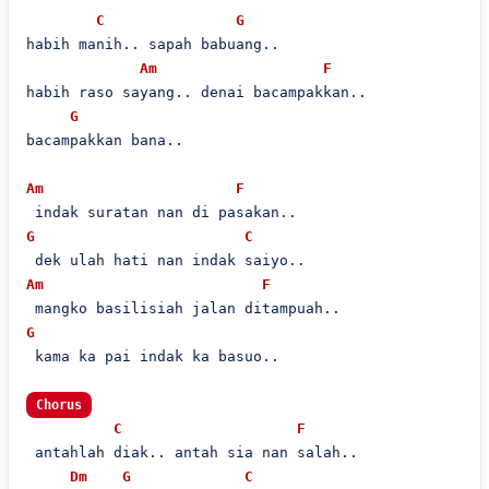
C
G
habih manih.. sapah babuang..

Am
F
habih raso sayang.. denai bacampakkan..

G
bacampakkan bana..

Am
F
G
C
Am
F
G
 kama ka pai indak ka basuo..

Chorus
C
F
 antahlah diak.. antah sia nan salah..

Dm
G
C