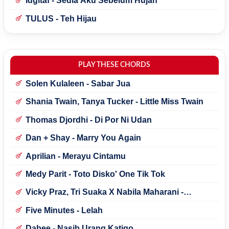
Idgitaf - Sedia Aku Sebelum Hujan
TULUS - Teh Hijau
PLAY THESE CHORDS
Solen Kulaleen - Sabar Jua
Shania Twain, Tanya Tucker - Little Miss Twain
Thomas Djordhi - Di Por Ni Udan
Dan + Shay - Marry You Again
Aprilian - Merayu Cintamu
Medy Parit - Toto Disko' One Tik Tok
Vicky Praz, Tri Suaka X Nabila Maharani -
Mecucu
Five Minutes - Lelah
Dabee - Nasib Urang Katigo