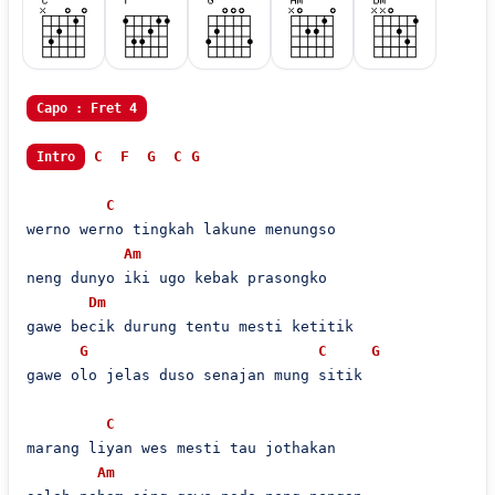
Capo : Fret 4
C
F
G
C
G
Intro
C
werno werno tingkah lakune menungso

Am
neng dunyo iki ugo kebak prasongko

Dm
gawe becik durung tentu mesti ketitik

G
C
G
gawe olo jelas duso senajan mung sitik

C
marang liyan wes mesti tau jothakan

Am