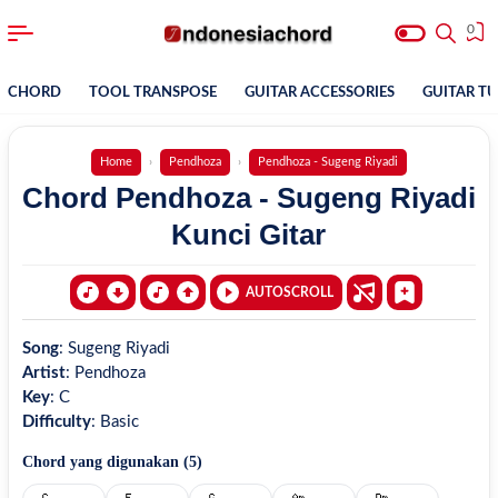
0
CHORD
TOOL TRANSPOSE
GUITAR ACCESSORIES
GUITAR T
Home
Pendhoza
Pendhoza - Sugeng Riyadi
Chord Pendhoza - Sugeng Riyadi
Kunci Gitar
AUTOSCROLL
Song
:
Sugeng Riyadi
Artist
:
Pendhoza
Key
:
C
Difficulty
:
Basic
Chord yang digunakan (
5
)