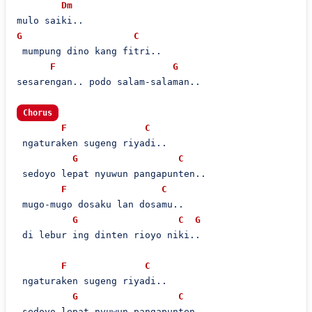
Dm
G
C
 mumpung dino kang fitri..

F
G
sesarengan.. podo salam-salaman..

Chorus
F
C
 ngaturaken sugeng riyadi..

G
C
 sedoyo lepat nyuwun pangapunten..

F
C
 mugo-mugo dosaku lan dosamu..

G
C
G
 di lebur ing dinten rioyo niki..

F
C
 ngaturaken sugeng riyadi..

G
C
 sedoyo lepat nyuwun pangapunten..
