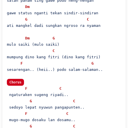
salah paham sing gawe podo neng-nengan

Dm
gawe status nganti tekan sindir-sindiran

G
C
ati mangkel dadi sungkan ngroso ra nyaman

Dm
G
mulo saiki (mulo saiki)

C
mumpung dino kang fitri (dino kang fitri)

F
G
sesarengan.. (heii..) podo salam-salaman..

Chorus
F
C
 ngaturaken sugeng riyadi..

G
C
 sedoyo lepat nyuwun pangapunten..

F
C
 mugo-mugo dosaku lan dosamu..

G
C