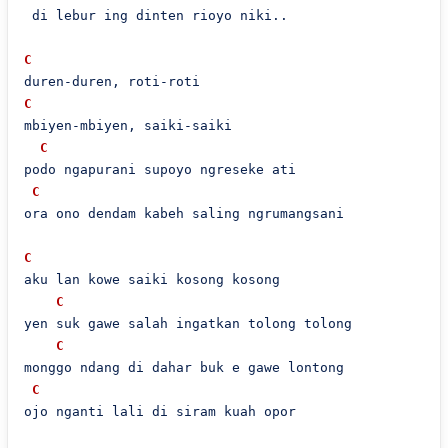
 di lebur ing dinten rioyo niki..

C
C
mbiyen-mbiyen, saiki-saiki

C
podo ngapurani supoyo ngreseke ati

C
ora ono dendam kabeh saling ngrumangsani

C
aku lan kowe saiki kosong kosong

C
yen suk gawe salah ingatkan tolong tolong

C
monggo ndang di dahar buk e gawe lontong

C
ojo nganti lali di siram kuah opor
