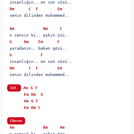
 i̇nsanlığın.. en son sözü..

Dm
C
F
Em
 senin dilinden muhammed..

Am
Bm
C
 o sensin ki.. aşkın özü..

G
Dm
Em
F
 yaradanın.. bakan gözü..

G
F
 i̇nsanlığın.. en son sözü..

Dm
C
F
Em
 senin dilinden muhammed..

Am
G
F
Int.
Em
Dm
G
Am
G
F
Em
Dm
C
Chorus
Am
Bm
Am
 o sensin ki.. aşkın özü..
