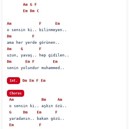
Am
G
F
Em
Dm
C
Am
F
Em
Dm
F
Am
G
F
Dm
Em
F
Em
senin yolundur muhammed..

Dm
Em
F
Em
Int.
Chorus
Am
Bm
Am
 o sensin ki.. aşkın özü..

G
Dm
Em
F
 yaradanın.. bakan gözü..

Em
F