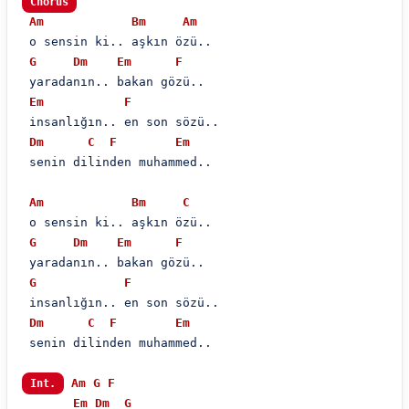
Chorus
Am
Bm
Am
 o sensin ki.. aşkın özü..

G
Dm
Em
F
 yaradanın.. bakan gözü..

Em
F
 i̇nsanlığın.. en son sözü..

Dm
C
F
Em
 senin dilinden muhammed..

Am
Bm
C
 o sensin ki.. aşkın özü..

G
Dm
Em
F
 yaradanın.. bakan gözü..

G
F
 i̇nsanlığın.. en son sözü..

Dm
C
F
Em
 senin dilinden muhammed..

Am
G
F
Int.
Em
Dm
G