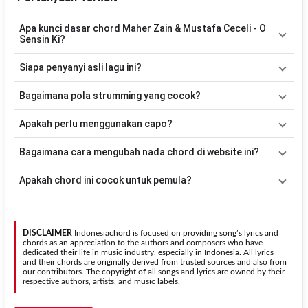
Apa kunci dasar chord Maher Zain & Mustafa Ceceli - O
Sensin Ki?
Lagu
O Sensin Ki
menggunakan
7
chord
, yaitu
Am, G, F, Em, Dm,
Siapa penyanyi asli lagu ini?
C, Bm
. Versi chord ini telah disederhanakan sehingga lebih mudah
dimainkan oleh pemula maupun gitaris yang ingin belajar
Lagu
O Sensin Ki
merupakan lagu yang dibawakan oleh
Maher
Bagaimana pola strumming yang cocok?
memainkan lagu ini.
Zain & Mustafa Ceceli
. Pada halaman ini tersedia versi chord gitar
yang lebih mudah dimainkan tanpa mengubah alur lagu.
Tidak ada satu pola strumming yang wajib digunakan. Sebagai
Apakah perlu menggunakan capo?
acuan, kamu dapat menggunakan pola
Down - Down - Up - Up -
Down - Up
kemudian menyesuaikannya dengan tempo dan irama
Tidak selalu. Chord pada halaman ini sudah disesuaikan dengan
Bagaimana cara mengubah nada chord di website ini?
lagu
O Sensin Ki
.
kunci dasar
Am
. Jika ingin mengikuti nada asli penyanyi, kamu
dapat menggunakan fitur
Transpose
atau menambahkan capo
Gunakan tombol
Transpose (atas)
untuk menaikkan nada dan
Apakah chord ini cocok untuk pemula?
sesuai kebutuhan.
Transpose (bawah)
untuk menurunkan nada. Seluruh chord akan
berubah secara otomatis tanpa mengubah lirik sehingga kamu
Ya. Versi chord gitar
O Sensin Ki
pada halaman ini menggunakan
dapat menyesuaikannya dengan jangkauan suara.
kunci yang lebih sederhana sehingga lebih mudah dipelajari oleh
pemula tanpa menghilangkan struktur dasar lagu.
DISCLAIMER
Indonesiachord is focused on providing song’s lyrics and
chords as an appreciation to the authors and composers who have
dedicated their life in music industry, especially in Indonesia. All lyrics
and their chords are originally derived from trusted sources and also from
our contributors. The copyright of all songs and lyrics are owned by their
respective authors, artists, and music labels.