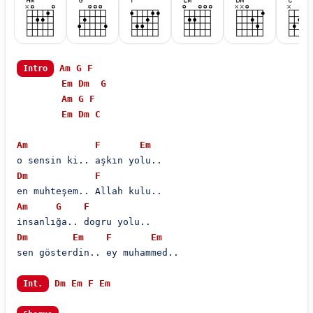
Am
G
F
Intro
Em
Dm
G
Am
G
F
Em
Dm
C
Am
F
Em
Dm
F
Am
G
F
Dm
Em
F
Em
sen gösterdin.. ey muhammed..

Dm
Em
F
Em
Int.