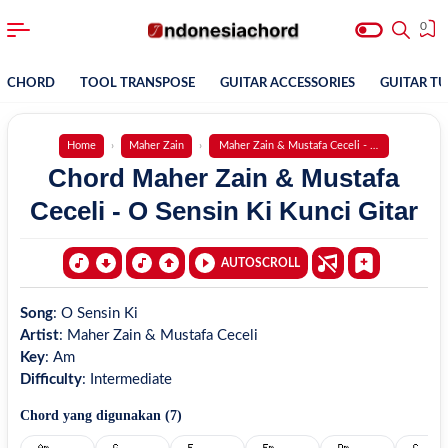
0
CHORD
TOOL TRANSPOSE
GUITAR ACCESSORIES
GUITAR T
Home
Maher Zain
Maher Zain & Mustafa Ceceli - O Sensin Ki
Chord Maher Zain & Mustafa
Ceceli - O Sensin Ki Kunci Gitar
AUTOSCROLL
Song
:
O Sensin Ki
Artist
:
Maher Zain & Mustafa Ceceli
Key
:
Am
Difficulty
:
Intermediate
Chord yang digunakan (
7
)