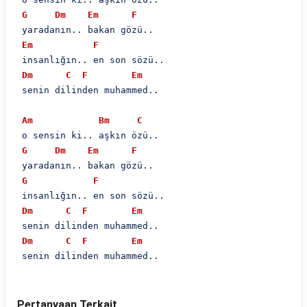
G
Dm
Em
F
 yaradanın.. bakan gözü..

Em
F
 i̇nsanlığın.. en son sözü..

Dm
C
F
Em
 senin dilinden muhammed..

Am
Bm
C
 o sensin ki.. aşkın özü..

G
Dm
Em
F
 yaradanın.. bakan gözü..

G
F
 i̇nsanlığın.. en son sözü..

Dm
C
F
Em
 senin dilinden muhammed..

Dm
C
F
Em
 senin dilinden muhammed..
Pertanyaan Terkait