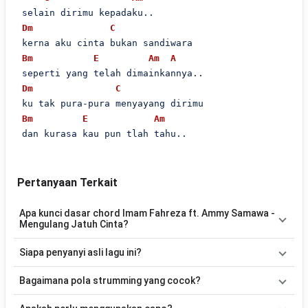
 selain dirimu kepadaku..

Dm
C
 kerna aku cinta bukan sandiwara

Bm
E
Am
A
 seperti yang telah dimainkannya..

Dm
C
 ku tak pura-pura menyayang dirimu

Bm
E
Am
 dan kurasa kau pun tlah tahu..
Pertanyaan Terkait
Apa kunci dasar chord Imam Fahreza ft. Ammy Samawa -
Mengulang Jatuh Cinta?
Lagu
Mengulang Jatuh Cinta
menggunakan
9
chord
, yaitu
Am,
Siapa penyanyi asli lagu ini?
F, G, E, Dm, C, Bm, A, Em
. Versi chord ini telah disederhanakan
sehingga lebih mudah dimainkan oleh pemula maupun gitaris yang
Lagu
Mengulang Jatuh Cinta
merupakan lagu yang dibawakan
Bagaimana pola strumming yang cocok?
ingin belajar memainkan lagu ini.
oleh
Imam Fahreza ft. Ammy Samawa
. Pada halaman ini
tersedia versi chord gitar yang lebih mudah dimainkan tanpa
Tidak ada satu pola strumming yang wajib digunakan. Sebagai