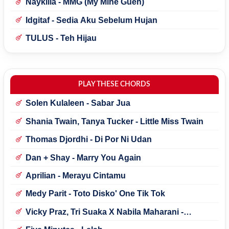
Naykilla - MMG (My Mine Gueh)
Idgitaf - Sedia Aku Sebelum Hujan
TULUS - Teh Hijau
PLAY THESE CHORDS
Solen Kulaleen - Sabar Jua
Shania Twain, Tanya Tucker - Little Miss Twain
Thomas Djordhi - Di Por Ni Udan
Dan + Shay - Marry You Again
Aprilian - Merayu Cintamu
Medy Parit - Toto Disko' One Tik Tok
Vicky Praz, Tri Suaka X Nabila Maharani -
Mecucu