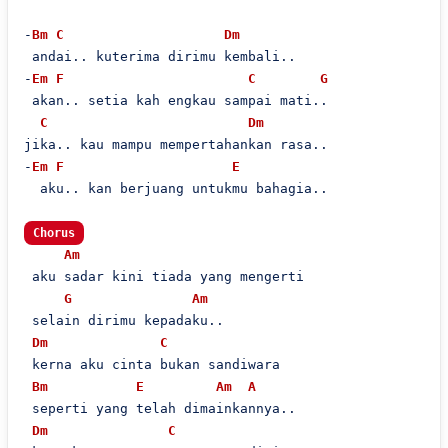
-
Bm
C
Dm
 andai.. kuterima dirimu kembali..

-
Em
F
C
G
 akan.. setia kah engkau sampai mati..

C
Dm
jika.. kau mampu mempertahankan rasa..

-
Em
F
E
  aku.. kan berjuang untukmu bahagia..

Chorus
Am
 aku sadar kini tiada yang mengerti

G
Am
 selain dirimu kepadaku..

Dm
C
 kerna aku cinta bukan sandiwara

Bm
E
Am
A
 seperti yang telah dimainkannya..

Dm
C