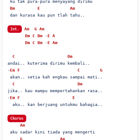
 ku tak pura-pura menyayang dirimu

Bm
E
Am
 dan kurasa kau pun tlah tahu..

Am
G
Am
Int.
Dm
C
Bm
 -
E
A
Dm
C
Bm
 -
E
Am
C
Dm
andai.. kuterima dirimu kembali..

-
Em
F
C
G
 akan.. setia kah engkau sampai mati..

C
Dm
jika.. kau mampu mempertahankan rasa..

-
Em
F
E
  aku.. kan berjuang untukmu bahagia..

Chorus
Am
 aku sadar kini tiada yang mengerti

G
Am