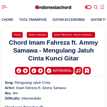
0
CHORD
TOOL TRANSPOSE
GUITAR ACCESSORIES
GUITAR T
Home
Ammy Samawa
Imam Fahreza ft. Ammy Samawa - Mengulang 
Chord Imam Fahreza ft. Ammy
Samawa - Mengulang Jatuh
Cinta Kunci Gitar
AUTOSCROLL
Song
:
Mengulang Jatuh Cinta
Artist
:
Imam Fahreza ft. Ammy Samawa
Key
:
Am
Difficulty
:
Intermediate