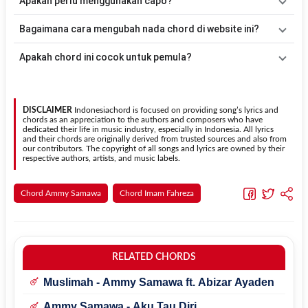
Apakah perlu menggunakan capo?
mengubah alur lagu.
acuan, kamu dapat menggunakan pola
Down - Down - Up - Up -
Down - Up
kemudian menyesuaikannya dengan tempo dan irama
Tidak selalu. Chord pada halaman ini sudah disesuaikan dengan
Bagaimana cara mengubah nada chord di website ini?
lagu
Mengulang Jatuh Cinta
.
kunci dasar
Am
. Jika ingin mengikuti nada asli penyanyi, kamu
dapat menggunakan fitur
Transpose
atau menambahkan capo
Gunakan tombol
Transpose (atas)
untuk menaikkan nada dan
Apakah chord ini cocok untuk pemula?
sesuai kebutuhan.
Transpose (bawah)
untuk menurunkan nada. Seluruh chord akan
berubah secara otomatis tanpa mengubah lirik sehingga kamu
Ya. Versi chord gitar
Mengulang Jatuh Cinta
pada halaman ini
dapat menyesuaikannya dengan jangkauan suara.
menggunakan kunci yang lebih sederhana sehingga lebih mudah
dipelajari oleh pemula tanpa menghilangkan struktur dasar lagu.
DISCLAIMER
Indonesiachord is focused on providing song’s lyrics and
chords as an appreciation to the authors and composers who have
dedicated their life in music industry, especially in Indonesia. All lyrics
and their chords are originally derived from trusted sources and also from
our contributors. The copyright of all songs and lyrics are owned by their
respective authors, artists, and music labels.
Chord Ammy Samawa
Chord Imam Fahreza
RELATED CHORDS
Muslimah - Ammy Samawa ft. Abizar Ayaden
Ammy Samawa - Aku Tau Diri