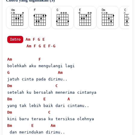
Chord yang digunakan (
9
)
Am
F
G
E
Intro
Am
F
G
E
F
-
G
Am
F
G
Am
Dm
C
Bm
E
A
Dm
C
Bm
E
Am
 dan merindukan dirimu..
