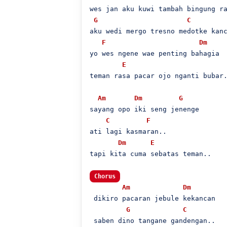
wes jan aku kuwi tambah bingung ra
G
C
aku wedi mergo tresno medotke kanc
F
Dm
yo wes ngene wae penting bahagia

E
teman rasa pacar ojo nganti bubar.
Am
Dm
G
sayang opo iki seng jenenge

C
F
ati lagi kasmaran..

Dm
E
tapi kita cuma sebatas teman..

Chorus
Am
Dm
 dikiro pacaran jebule kekancan

G
C
 saben dino tangane gandengan..
