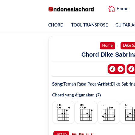
Home
CHORD
TOOL TRANSPOSE
GUITAR A
Home
Dike S
Chord Dike Sabrin
Song
:
Teman Rasa Pacar
Artist
:
Dike Sabrin
Chord yang digunakan (
7
)
Am
Dm
G
C
Intro