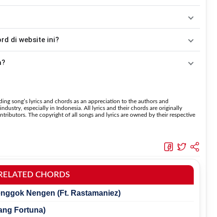
Tidak ada satu pola strumming yang wajib digunakan. Sebagai acuan, kamu dapat menggunakan pola
kemudian menyesuaikannya dengan tempo dan irama lagu
Teman
dah disesuaikan dengan kunci dasar
Am
. Jika ingin mengikuti
 di website ini?
nggunakan fitur
Transpose
atau menambahkan capo sesuai
 menaikkan nada dan
Transpose (bawah)
untuk menurunkan
a?
suara.
 halaman ini menggunakan kunci yang lebih sederhana
 lebih mudah dipelajari oleh pemula tanpa menghilangkan struktur dasar lagu.
ing song’s lyrics and chords as an appreciation to the authors and
dustry, especially in Indonesia. All lyrics and their chords are originally
tributors. The copyright of all songs and lyrics are owned by their respective
RELATED CHORDS
Menggok Nengen (Ft. Rastamaniez)
tang Fortuna)