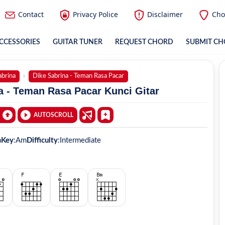
Contact
Privacy Police
Disclaimer
Cho
CCESSORIES
GUITAR TUNER
REQUEST CHORD
SUBMIT C
abrina
Dike Sabrina - Teman Rasa Pacar
a - Teman Rasa Pacar Kunci Gitar
AUTOSCROLL
a
Key
:
Am
Difficulty
:
Intermediate