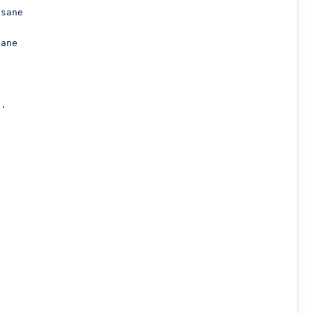
sane

ane

.
