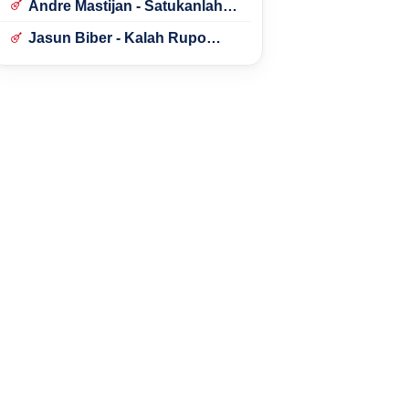
Andre Mastijan - Satukanlah
Hati Kami
Jasun Biber - Kalah Rupo
Kalah Bondo