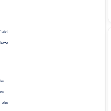
laki

kata

ku

mu

 aku
