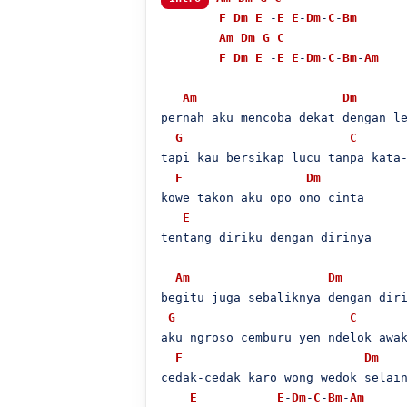
F
Dm
E
 -
E
E
-
Dm
-
C
-
Bm
Am
Dm
G
C
F
Dm
E
 -
E
E
-
Dm
-
C
-
Bm
-
Am
Am
Dm
pernah aku mencoba dekat dengan le
G
C
tapi kau bersikap lucu tanpa kata-
F
Dm
kowe takon aku opo ono cinta

E
tentang diriku dengan dirinya

Am
Dm
begitu juga sebaliknya dengan diri
G
C
aku ngroso cemburu yen ndelok awak
F
Dm
cedak-cedak karo wong wedok selain
E
E
-
Dm
-
C
-
Bm
-
Am