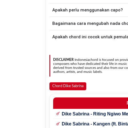
Apakah perlu menggunakan capo?
Down - Down - Up - Up - Down - Up
Rasa Pacar
.
Tidak selalu. Chord pada halaman ini su
Bagaimana cara mengubah nada chord
nada asli penyanyi, kamu dapat me
kebutuhan.
Gunakan tombol
Transpose (atas)
untuk
Apakah chord ini cocok untuk pemul
nada. Seluruh chord akan berubah secara otomatis tanpa mengubah lirik sehingga kamu dapat
menyesuaikannya dengan jangkauan 
Ya. Versi chord gitar
Teman Rasa Pacar
pada
sehingga
DISCLAIMER
Indonesiachord is focused on provid
composers who have dedicated their life in music in
derived from trusted sources and also from our con
authors, artists, and music labels.
Chord Dike Sabrina
Dike Sabrina - Riting Ngiwo 
Dike Sabrina - Kangen (ft. Bin