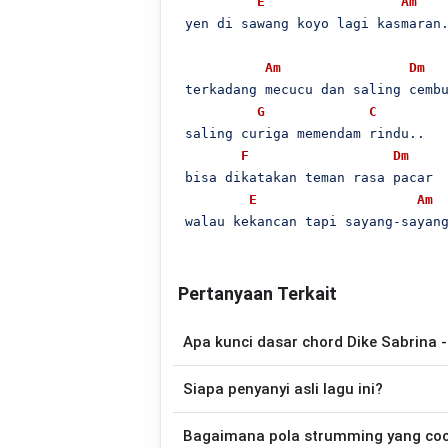
E
Am
 yen di sawang koyo lagi kasmaran.
Am
Dm
 terkadang mecucu dan saling cembu
G
C
 saling curiga memendam rindu..

F
Dm
 bisa dikatakan teman rasa pacar

E
Am
 walau kekancan tapi sayang-sayan
Pertanyaan Terkait
Apa kunci dasar chord Dike Sabrina
Lagu
Teman Rasa Pacar
menggunakan
7
Siapa penyanyi asli lagu ini?
disederhanakan sehingga lebih mudah dim
memainkan lagu ini.
Lagu
Teman Rasa Pacar
merupakan lagu
Bagaimana pola strumming yang co
versi chord gitar yang lebih mu