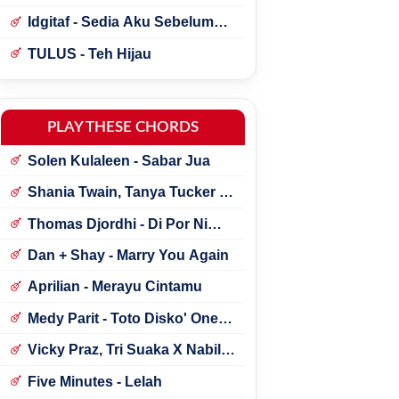
Idgitaf - Sedia Aku Sebelum
Hujan
TULUS - Teh Hijau
PLAY THESE CHORDS
Solen Kulaleen - Sabar Jua
Shania Twain, Tanya Tucker -
Little Miss Twain
Thomas Djordhi - Di Por Ni
Udan
Dan + Shay - Marry You Again
Aprilian - Merayu Cintamu
Medy Parit - Toto Disko' One
Tik Tok
Vicky Praz, Tri Suaka X Nabila
Maharani - Mecucu
Five Minutes - Lelah