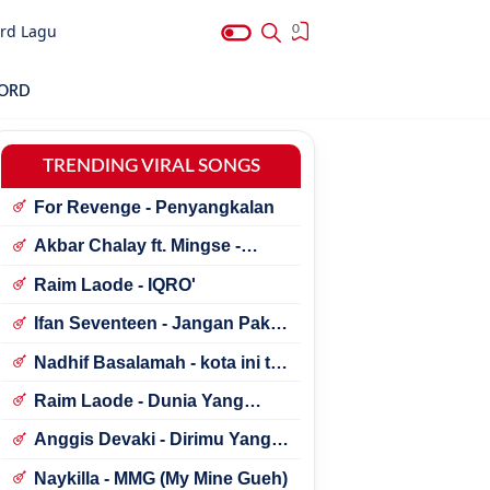
rd Lagu
0
HORD
TRENDING VIRAL SONGS
For Revenge - Penyangkalan
Akbar Chalay ft. Mingse -
Astaga Bercanda
Raim Laode - IQRO'
Ifan Seventeen - Jangan Paksa
Rindu (Beda)
Nadhif Basalamah - kota ini tak
sama tanpamu
Raim Laode - Dunia Yang
Nanti
Anggis Devaki - Dirimu Yang
Dulu
Naykilla - MMG (My Mine Gueh)