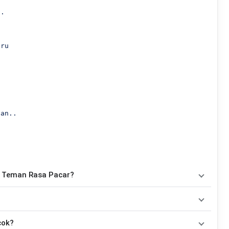
.

ru

gan..
 - Teman Rasa Pacar?
chord
, yaitu
Am, Dm, G, C, F, E, Bm
. Versi chord ini telah
ainkan oleh pemula maupun gitaris yang ingin belajar
 yang dibawakan oleh
Dike Sabrina
. Pada halaman ini tersedia
cok?
dah dimainkan tanpa mengubah alur lagu.