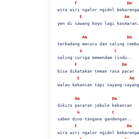
F
Dm
 wira wiri ngalor ngidol bebarenga
E
Am
 yen di sawang koyo lagi kasmaran.
Am
Dm
 terkadang mecucu dan saling cembu
G
C
 saling curiga memendam rindu..

F
Dm
 bisa dikatakan teman rasa pacar

E
Am
 walau kekancan tapi sayang-sayang
Am
Dm
 dikiro pacaran jebule kekancan

G
C
 saben dino tangane gandengan..

F
Dm
 wira wiri ngalor ngidol bebarenga