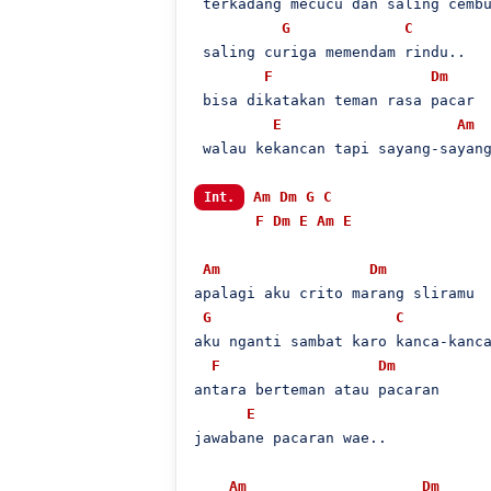
 terkadang mecucu dan saling cembu
G
C
 saling curiga memendam rindu..

F
Dm
 bisa dikatakan teman rasa pacar

E
Am
 walau kekancan tapi sayang-sayang
Am
Dm
G
C
Int.
F
Dm
E
Am
E
Am
Dm
apalagi aku crito marang sliramu

G
C
aku nganti sambat karo kanca-kanca
F
Dm
antara berteman atau pacaran

E
jawabane pacaran wae..

Am
Dm