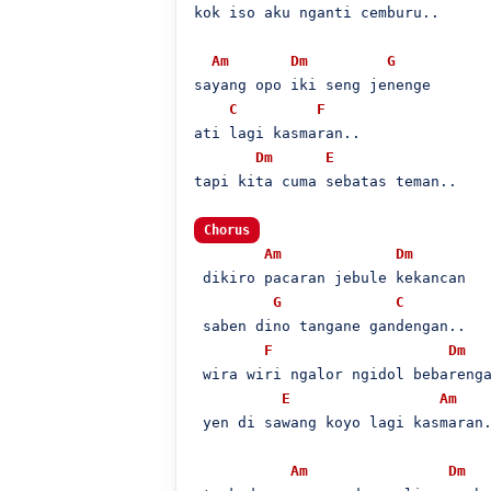
kok iso aku nganti cemburu..

Am
Dm
G
sayang opo iki seng jenenge

C
F
ati lagi kasmaran..

Dm
E
tapi kita cuma sebatas teman..

Chorus
Am
Dm
 dikiro pacaran jebule kekancan

G
C
 saben dino tangane gandengan..

F
Dm
 wira wiri ngalor ngidol bebarenga
E
Am
 yen di sawang koyo lagi kasmaran.
Am
Dm