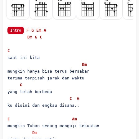
F
G
Em
A
Intro
Dm
G
C
C
saat ini kita

Dm
mungkin hanya bisa terus bersabar

terima terpisah jarak dan waktu

G
yang telah berbeda

C
 -
G
ku disini dan engkau disana..

C
Am
mungkin Tuhan sedang menguji kekuatan

Dm