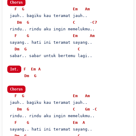
Chorus
F
G
Em
Am
 jauh.. bagiku kau teramat jauh..

Dm
G
C
      -
C7
 rindu.. rindu aku ingin memelukmu..

F
G
Em
Am
 sayang.. hati ini teramat sayang..

Dm
G
C
 sabar.. sabar untuk bertemu lagi..

F
Em
A
Int.
Dm
G
Chorus
F
G
Em
Am
 jauh.. bagiku kau teramat jauh..

Dm
G
C
Gm
 -
C
 rindu.. rindu aku ingin memelukmu..

F
G
Em
A
 sayang.. hati ini teramat sayang..

Dm
G
C