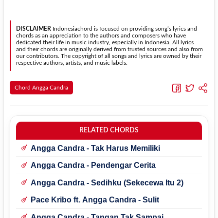
berubah secara otomatis tanpa mengubah lirik sehingga kamu
Ya. Versi chord gitar
Rindu
pada halaman ini menggunakan kunci
dapat menyesuaikannya dengan jangkauan suara.
yang lebih sederhana sehingga lebih mudah dipelajari oleh pemula
tanpa menghilangkan struktur dasar lagu.
DISCLAIMER
Indonesiachord is focused on providing song’s lyrics and
chords as an appreciation to the authors and composers who have
dedicated their life in music industry, especially in Indonesia. All lyrics
and their chords are originally derived from trusted sources and also from
our contributors. The copyright of all songs and lyrics are owned by their
respective authors, artists, and music labels.
Chord Angga Candra
RELATED CHORDS
Angga Candra - Tak Harus Memiliki
Angga Candra - Pendengar Cerita
Angga Candra - Sedihku (Sekecewa Itu 2)
Pace Kribo ft. Angga Candra - Sulit
Angga Candra - Tangan Tak Sampai