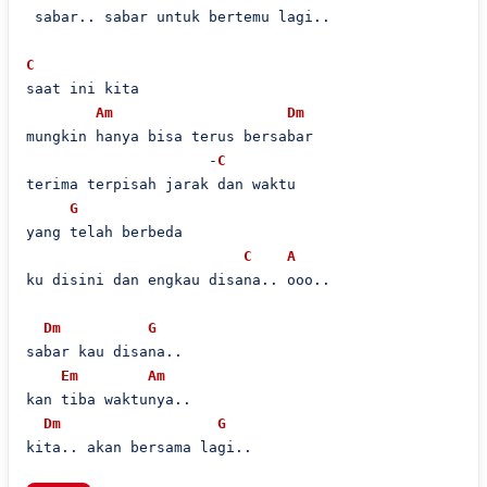
 sabar.. sabar untuk bertemu lagi..

C
saat ini kita

Am
Dm
mungkin hanya bisa terus bersabar

                     -
C
terima terpisah jarak dan waktu

G
yang telah berbeda

C
A
ku disini dan engkau disana.. ooo..

Dm
G
sabar kau disana..

Em
Am
kan tiba waktunya..

Dm
G
kita.. akan bersama lagi..
