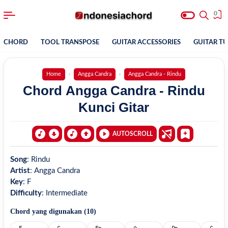
0
CHORD
TOOL TRANSPOSE
GUITAR ACCESSORIES
GUITAR T
Home
Angga Candra
Angga Candra - Rindu
Chord Angga Candra - Rindu
Kunci Gitar
AUTOSCROLL
Song
:
Rindu
Artist
:
Angga Candra
Key
:
F
Difficulty
:
Intermediate
Chord yang digunakan (
10
)