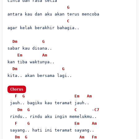
cinta dan rasa setia

G
antara kau dan aku akan terus mencoba

C
agar kelak berakhir bahagia..

Dm
G
sabar kau disana..

Em
Am
kan tiba waktunya..

Dm
G
kita.. akan bersama lagi..

Chorus
F
G
Em
Am
 jauh.. bagiku kau teramat jauh..

Dm
G
C
      -
C7
 rindu.. rindu aku ingin memelukmu..

F
G
Em
Am
 sayang.. hati ini teramat sayang..

Dm
G
Am
Fm