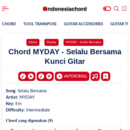
0
CHORD
TOOL TRANSPOSE
GUITAR ACCESSORIES
GUITAR T
Home
Myday
MYDAY - Selalu Bersama
Chord MYDAY - Selalu Bersama
Kunci Gitar
AUTOSCROLL
Song
:
Selalu Bersama
Artist
:
MYDAY
Key
:
Em
Difficulty
:
Intermediate
Chord yang digunakan (
9
)