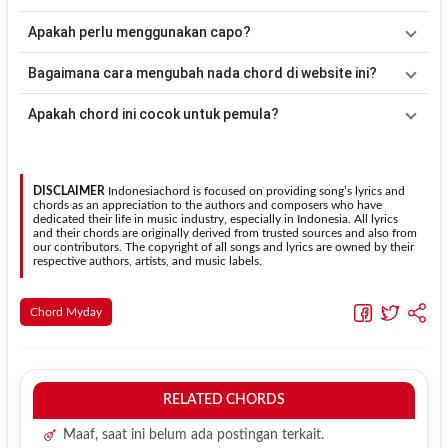
mudah dimainkan tanpa mengubah alur lagu.
Tidak ada satu pola strumming yang wajib digunakan. Sebagai
Apakah perlu menggunakan capo?
acuan, kamu dapat menggunakan pola
Down - Down - Up - Up -
Down - Up
kemudian menyesuaikannya dengan tempo dan irama
Tidak selalu. Chord pada halaman ini sudah disesuaikan dengan
Bagaimana cara mengubah nada chord di website ini?
lagu
Selalu Bersama
.
kunci dasar
Em
. Jika ingin mengikuti nada asli penyanyi, kamu
dapat menggunakan fitur
Transpose
atau menambahkan capo
Gunakan tombol
Transpose (atas)
untuk menaikkan nada dan
Apakah chord ini cocok untuk pemula?
sesuai kebutuhan.
Transpose (bawah)
untuk menurunkan nada. Seluruh chord akan
berubah secara otomatis tanpa mengubah lirik sehingga kamu
Ya. Versi chord gitar
Selalu Bersama
pada halaman ini
dapat menyesuaikannya dengan jangkauan suara.
menggunakan kunci yang lebih sederhana sehingga lebih mudah
dipelajari oleh pemula tanpa menghilangkan struktur dasar lagu.
DISCLAIMER
Indonesiachord is focused on providing song’s lyrics and
chords as an appreciation to the authors and composers who have
dedicated their life in music industry, especially in Indonesia. All lyrics
and their chords are originally derived from trusted sources and also from
our contributors. The copyright of all songs and lyrics are owned by their
respective authors, artists, and music labels.
Chord Myday
RELATED CHORDS
Maaf, saat ini belum ada postingan terkait.