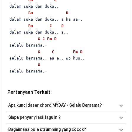
 dalam suka dan duka..

Bm
D
 dalam suka dan duka.. a ha aa..

Bm
C
D
 dalam suka dan duka.. a..

G
C
Em
D
 selalu bersama..

G
C
Em
D
 selalu bersama.. aa a.. wo huu..

G
 selalu bersama..
Pertanyaan Terkait
Apa kunci dasar chord MYDAY - Selalu Bersama?
Lagu
Selalu Bersama
menggunakan
9
chord
, yaitu
Em, C, G, D,
Siapa penyanyi asli lagu ini?
Am, A, F#m, E, Bm
. Versi chord ini telah disederhanakan sehingga
lebih mudah dimainkan oleh pemula maupun gitaris yang ingin
Lagu
Selalu Bersama
merupakan lagu yang dibawakan oleh
Bagaimana pola strumming yang cocok?
belajar memainkan lagu ini.
MYDAY
. Pada halaman ini tersedia versi chord gitar yang lebih