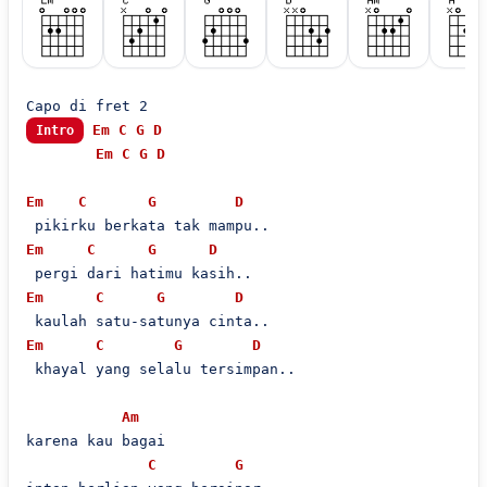
Em
C
G
D
Intro
Em
C
G
D
Em
C
G
D
Em
C
G
D
Em
C
G
D
Em
C
G
D
 khayal yang selalu tersimpan..

Am
karena kau bagai

C
G