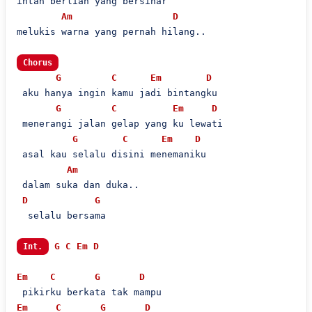
intan berlian yang bersinar

Am
D
melukis warna yang pernah hilang..

Chorus
G
C
Em
D
 aku hanya ingin kamu jadi bintangku

G
C
Em
D
 menerangi jalan gelap yang ku lewati

G
C
Em
D
 asal kau selalu disini menemaniku

Am
 dalam suka dan duka..

D
G
  selalu bersama

G
C
Em
D
Int.
Em
C
G
D
Em
C
G
D