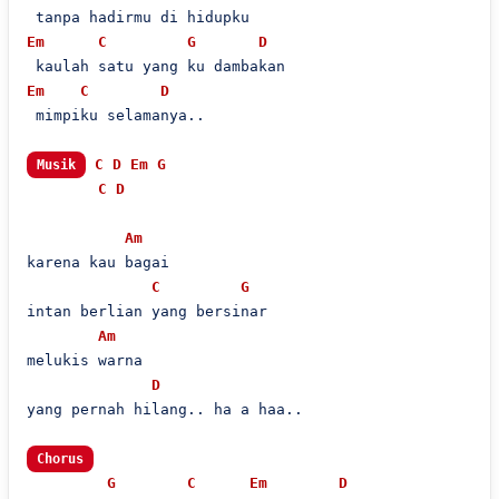
Em
C
G
D
Em
C
D
 mimpiku selamanya..

C
D
Em
G
Musik
C
D
Am
karena kau bagai

C
G
intan berlian yang bersinar

Am
melukis warna

D
yang pernah hilang.. ha a haa..

Chorus
G
C
Em
D