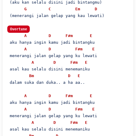
 (aku kan selalu disini jadi bintangmu)

G
C
Em
D
 (menerangi jalan gelap yang kau lewati)

Overtune
A
D
F#m
E
 aku hanya ingin kamu jadi bintangku

A
D
F#m
E
 menerangi jalan gelap yang ku lewati

A
D
F#m
E
 asal kau selalu disini menemaniku

Bm
D
E
 dalam suka dan duka.. a ha aa..

A
D
F#m
E
 aku hanya ingin kamu jadi bintangku

A
D
F#m
E
 menerangi jalan gelap yang ku lewati

A
D
F#m
E
 asal kau selalu disini menemaniku

Bm
D