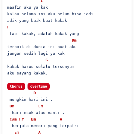
C
maafin aku ya kak                       

kalau selama ini aku belum bisa jadi

F
 tapi kakak, adalah kakak yang

Dm
terbaik di dunia ini buat aku

jangan sedih lagi ya kak

G
kakak harus selalu tersenyum

aku sayang kakak..

Chorus
overtune
D
 mungkin hari ini..

Bm
Em
  hari esok atau nanti..

C#m
F#
Bm
A
  berjuta memori yang terpatri

Em
A