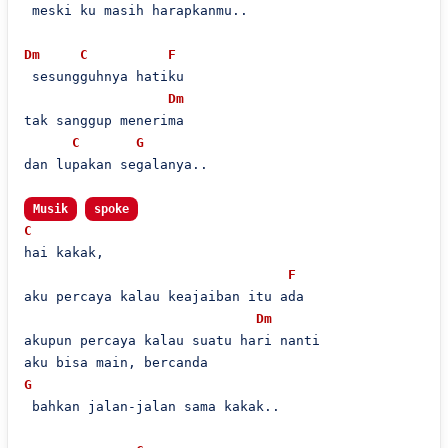
 meski ku masih harapkanmu..

Dm
C
F
 sesungguhnya hatiku

Dm
tak sanggup menerima

C
G
dan lupakan segalanya..

Musik
spoke
C
hai kakak,

F
aku percaya kalau keajaiban itu ada

Dm
akupun percaya kalau suatu hari nanti

G
 bahkan jalan-jalan sama kakak..
