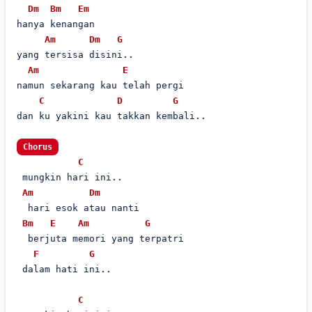
Dm
Bm
Em
hanya kenangan

Am
Dm
G
yang tersisa disini..

Am
E
namun sekarang kau telah pergi

C
D
G
dan ku yakini kau takkan kembali..

Chorus
C
 mungkin hari ini..

Am
Dm
  hari esok atau nanti

Bm
E
Am
G
  berjuta memori yang terpatri

F
G
 dalam hati ini..

C