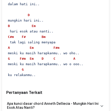
 dalam hati ini..

D
 mungkin hari ini..

B
Em
  hari esok atau nanti..

C#m
F#
Bm
  tak lagi saling menyapa

A
Em
F#m
 meski ku masih harapkanmu.. wo oho..

G
F#m
Em
D
C
A
 meski ku masih harapkanmu.. wo o ooo..

G
 ku relakanmu..
Pertanyaan Terkait
Apa kunci dasar chord Anneth Delliecia - Mungkin Hari Ini
Esok Atau Nanti?