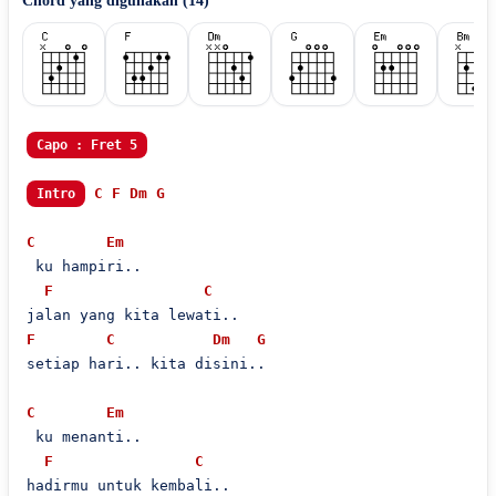
Chord yang digunakan (
14
)
Capo : Fret 5
C
F
Dm
G
Intro
C
Em
 ku hampiri..

F
C
F
C
Dm
G
setiap hari.. kita disini..

C
Em
 ku menanti..

F
C
hadirmu untuk kembali..
