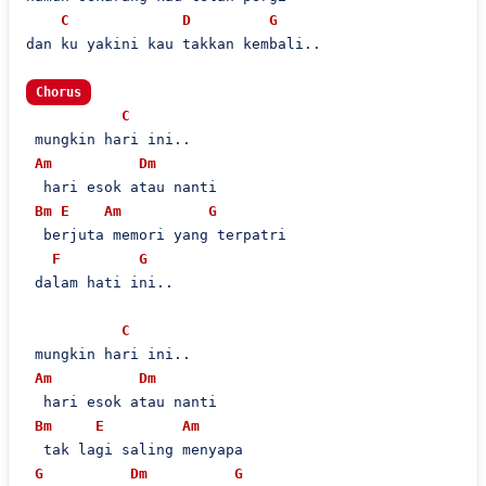
C
D
G
dan ku yakini kau takkan kembali..

Chorus
C
 mungkin hari ini..

Am
Dm
  hari esok atau nanti

Bm
E
Am
G
  berjuta memori yang terpatri

F
G
 dalam hati ini..

C
 mungkin hari ini..

Am
Dm
  hari esok atau nanti

Bm
E
Am
  tak lagi saling menyapa

G
Dm
G