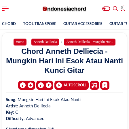
0
CHORD
TOOL TRANSPOSE
GUITAR ACCESSORIES
GUITAR T
Home
Anneth Delliecia
Anneth Delliecia - Mungkin Hari Ini Esok Ata
Chord Anneth Delliecia -
Mungkin Hari Ini Esok Atau Nanti
Kunci Gitar
AUTOSCROLL
Song
:
Mungkin Hari Ini Esok Atau Nanti
Artist
:
Anneth Delliecia
Key
:
C
Difficulty
:
Advanced