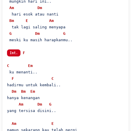
 mungkin hari ini..

Am
Dm
  hari esok atau nanti

Bm
E
Am
  tak lagi saling menyapa

G
Dm
G
 meski ku masih harapkanmu..

F
Int.
C
Em
 ku menanti..

F
C
hadirmu untuk kembali..

Dm
Bm
Em
hanya kenangan

Am
Dm
G
yang tersisa disini..

Am
E
namun sekarang kau telah pergi
