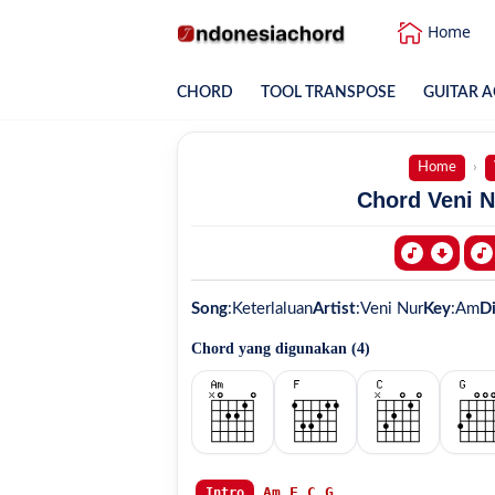
Home
CHORD
TOOL TRANSPOSE
GUITAR A
Home
Chord Veni N
Song
:
Keterlaluan
Artist
:
Veni Nur
Key
:
Am
Di
Chord yang digunakan (
4
)
Am
F
C
G
Intro