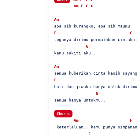
Am
F
C
G
Am
F
C
teganya dirimu permainkan cintaku.
G
kamu sakiti aku..

Am
F
C
hati dan jiwaku hanya untuk dirimu
G
semua hanya untukmu..

Chorus
Am
F
 keterlaluan.. kamu punya simpanan
C