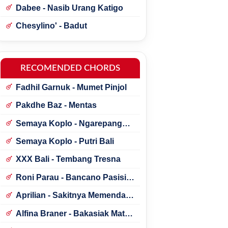
Dabee - Nasib Urang Katigo
Chesylino' - Badut
RECOMENDED CHORDS
Fadhil Garnuk - Mumet Pinjol
Pakdhe Baz - Mentas
Semaya Koplo - Ngarepang
Tresna
Semaya Koplo - Putri Bali
XXX Bali - Tembang Tresna
Roni Parau - Bancano Pasisia
Salatan
Aprilian - Sakitnya Memendam
Cinta
Alfina Braner - Bakasiak Mato
Mamandang