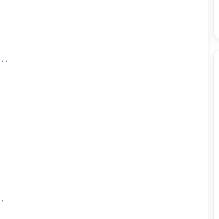
..

.
