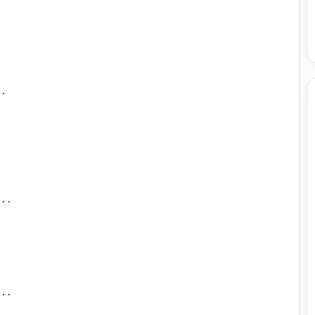
.

..

..
