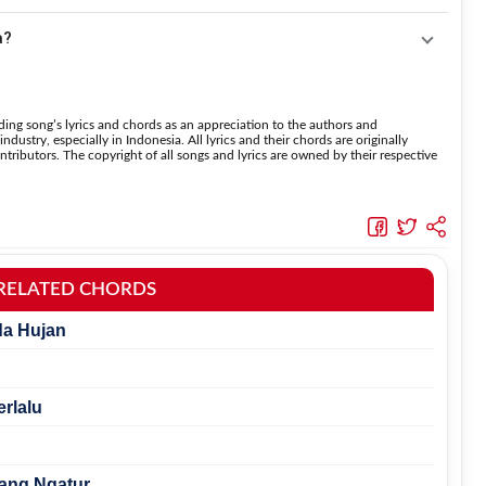
 menaikkan nada dan
Transpose (bawah)
untuk menurunkan
a?
suara.
nci yang lebih sederhana sehingga
 oleh pemula tanpa menghilangkan struktur dasar lagu.
ing song’s lyrics and chords as an appreciation to the authors and
dustry, especially in Indonesia. All lyrics and their chords are originally
tributors. The copyright of all songs and lyrics are owned by their respective
RELATED CHORDS
da Hujan
erlalu
rang Ngatur