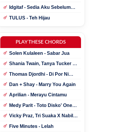
Idgitaf - Sedia Aku Sebelum
Hujan
TULUS - Teh Hijau
PLAY THESE CHORDS
Solen Kulaleen - Sabar Jua
Shania Twain, Tanya Tucker -
Little Miss Twain
Thomas Djordhi - Di Por Ni
Udan
Dan + Shay - Marry You Again
Aprilian - Merayu Cintamu
Medy Parit - Toto Disko' One
Tik Tok
Vicky Praz, Tri Suaka X Nabila
Maharani - Mecucu
Five Minutes - Lelah