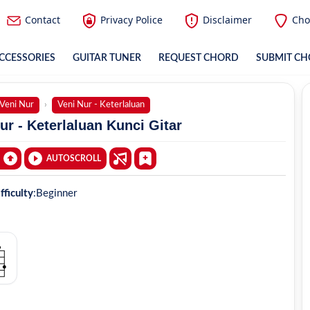
Contact
Privacy Police
Disclaimer
Cho
CCESSORIES
GUITAR TUNER
REQUEST CHORD
SUBMIT C
Veni Nur
Veni Nur - Keterlaluan
ur - Keterlaluan Kunci Gitar
AUTOSCROLL
fficulty
:
Beginner