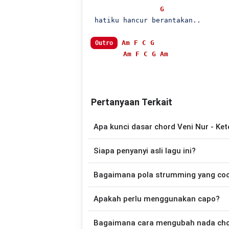
G
 hatiku hancur berantakan..

Am
F
C
G
Outro
Am
F
C
G
Am
Pertanyaan Terkait
Apa kunci dasar chord Veni Nur - Ket
Lagu
Keterlaluan
menggunakan
4
chord
Siapa penyanyi asli lagu ini?
sehingga lebih mudah dimainkan oleh pemu
Lagu
Keterlaluan
merupakan lagu yang d
Bagaimana pola strumming yang co
gitar yang lebih mudah dimainkan tanpa
Apakah perlu menggunakan capo?
Down - Down - Up - Up - Down - Up
Keterlaluan
.
Tidak selalu. Chord pada halaman ini su
Bagaimana cara mengubah nada chord
nada asli penyanyi, kamu dapat me