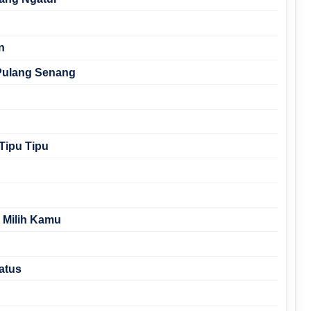
n
 Pulang Senang
 Tipu Tipu
 Milih Kamu
atus