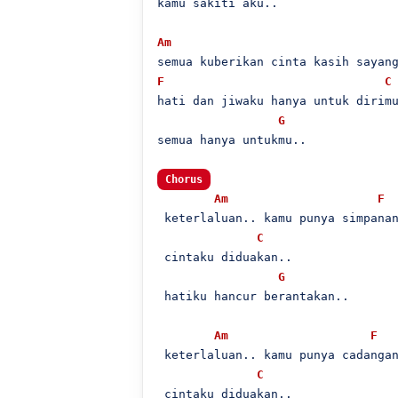
kamu sakiti aku..

Am
F
C
hati dan jiwaku hanya untuk dirimu
G
semua hanya untukmu..

Chorus
Am
F
 keterlaluan.. kamu punya simpanan
C
 cintaku diduakan..

G
 hatiku hancur berantakan..

Am
F
 keterlaluan.. kamu punya cadangan
C
 cintaku diduakan..
