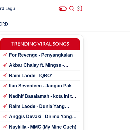
rd Lagu
0
HORD
TRENDING VIRAL SONGS
For Revenge - Penyangkalan
Akbar Chalay ft. Mingse -
Astaga Bercanda
Raim Laode - IQRO'
Ifan Seventeen - Jangan Paksa
Rindu (Beda)
Nadhif Basalamah - kota ini tak
sama tanpamu
Raim Laode - Dunia Yang
Nanti
Anggis Devaki - Dirimu Yang
Dulu
Naykilla - MMG (My Mine Gueh)