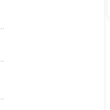
..

..

..
