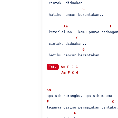
 cintaku diduakan..

G
 hatiku hancur berantakan..

Am
F
 keterlaluan.. kamu punya cadangan
C
 cintaku diduakan..

G
 hatiku hancur berantakan..

Am
F
C
G
Int.
Am
F
C
G
Am
F
C
teganya dirimu permainkan cintaku.
G