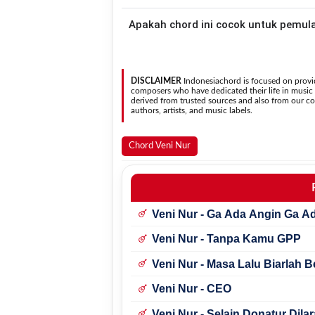
kebutuhan.
Gunakan tombol
Transpose (atas)
untuk
Apakah chord ini cocok untuk pemul
nada. Seluruh chord akan berubah secara otomatis tanpa mengubah lirik sehingga kamu dapat
menyesuaikannya dengan jangkauan 
Ya. Versi chord gitar
Keterlaluan
pada halaman ini menggunakan ku
lebih mudah dipelajari
DISCLAIMER
Indonesiachord is focused on provid
composers who have dedicated their life in music in
derived from trusted sources and also from our con
authors, artists, and music labels.
Chord Veni Nur
Veni Nur - Ga Ada Angin Ga A
Veni Nur - Tanpa Kamu GPP
Veni Nur - Masa Lalu Biarlah B
Veni Nur - CEO
Veni Nur - Selain Donatur Dila