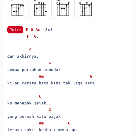
F
G
Am
 (3x)

Intro
F
G
..

C
dan akhirnya..

G
semua perlahan memudar

Am
G
kilau cerita kita kini tak lagi sama..

C
ku menapak jejak..

G
yang pernah kita pijak

Am
G
terasa sakit kembali menatap..
