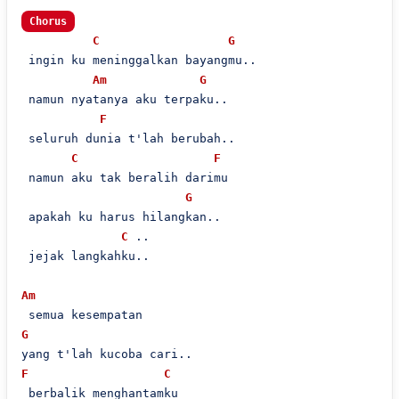
Chorus
C
G
 ingin ku meninggalkan bayangmu..

Am
G
 namun nyatanya aku terpaku..

F
 seluruh dunia t'lah berubah..

C
F
 namun aku tak beralih darimu

G
 apakah ku harus hilangkan..

C
 ..

 jejak langkahku..

Am
G
F
C
 berbalik menghantamku
