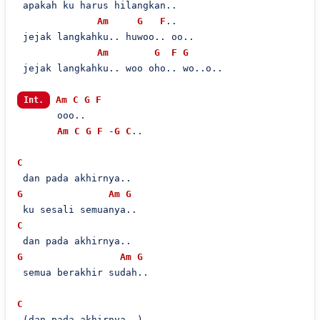
 apakah ku harus hilangkan..

Am
G
F
..

 jejak langkahku.. huwoo.. oo..

Am
G
F
G
 jejak langkahku.. woo oho.. wo..o..

Am
C
G
F
Int.
       ooo..

Am
C
G
F
 -
G
C
..

C
G
Am
G
C
G
Am
G
 semua berakhir sudah..

C