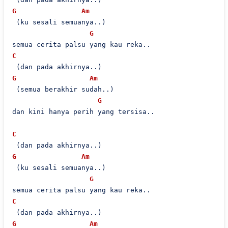
G
Am
 (ku sesali semuanya..)

G
C
G
Am
 (semua berakhir sudah..)

G
dan kini hanya perih yang tersisa..

C
G
Am
 (ku sesali semuanya..)

G
C
G
Am