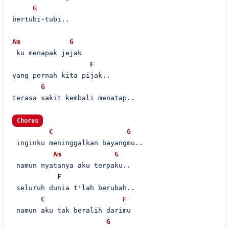
G
bertubi-tubi..

Am
G
 ku menapak jejak

F
yang pernah kita pijak..

G
terasa sakit kembali menatap..

Chorus
C
G
 inginku meninggalkan bayangmu..

Am
G
 namun nyatanya aku terpaku..

F
 seluruh dunia t'lah berubah..

C
F
 namun aku tak beralih darimu

G