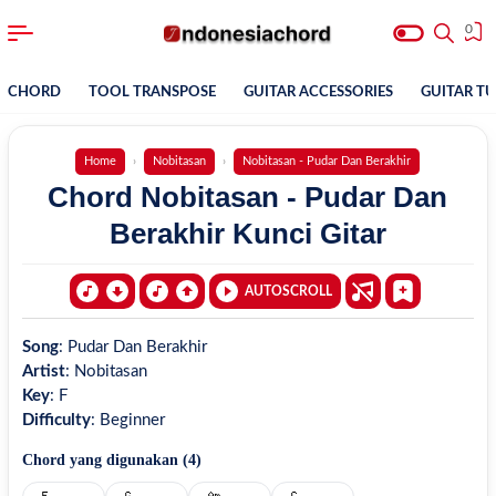
0
CHORD
TOOL TRANSPOSE
GUITAR ACCESSORIES
GUITAR T
Home
Nobitasan
Nobitasan - Pudar Dan Berakhir
Chord Nobitasan - Pudar Dan
Berakhir Kunci Gitar
AUTOSCROLL
Song
:
Pudar Dan Berakhir
Artist
:
Nobitasan
Key
:
F
Difficulty
:
Beginner
Chord yang digunakan (
4
)