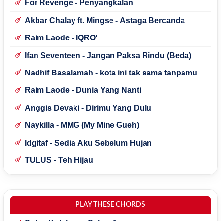
For Revenge - Penyangkalan
Akbar Chalay ft. Mingse - Astaga Bercanda
Raim Laode - IQRO'
Ifan Seventeen - Jangan Paksa Rindu (Beda)
Nadhif Basalamah - kota ini tak sama tanpamu
Raim Laode - Dunia Yang Nanti
Anggis Devaki - Dirimu Yang Dulu
Naykilla - MMG (My Mine Gueh)
Idgitaf - Sedia Aku Sebelum Hujan
TULUS - Teh Hijau
PLAY THESE CHORDS