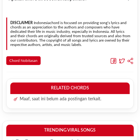
kebutuhan.
Transpose (bawah)
untuk menurunkan nada. Seluruh chord akan
berubah secara otomatis tanpa mengubah lirik sehingga kamu
Ya. Versi chord gitar
Pudar Dan Berakhir
pada halaman ini
dapat menyesuaikannya dengan jangkauan suara.
menggunakan kunci yang lebih sederhana sehingga lebih mudah
dipelajari oleh pemula tanpa menghilangkan struktur dasar lagu.
DISCLAIMER
Indonesiachord is focused on providing song’s lyrics and
chords as an appreciation to the authors and composers who have
dedicated their life in music industry, especially in Indonesia. All lyrics
and their chords are originally derived from trusted sources and also from
our contributors. The copyright of all songs and lyrics are owned by their
respective authors, artists, and music labels.
Chord Nobitasan
RELATED CHORDS
Maaf, saat ini belum ada postingan terkait.
TRENDING VIRAL SONGS