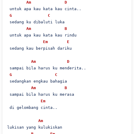
Am
D
 untuk apa kau kata kau cinta..

G
C
 sedang ku dibaluti luka

Am
B
 untuk apa kau kata kau rindu

Em
E
 sedang kau berpisah dariku

Am
D
 sampai bila harus ku menderita..

G
C
 sedangkan engkau bahagia

Am
B
 sampai bila harus ku merasa

Em
 di gelombang cinta..

Am
lukisan yang kulukiskan

B
Em