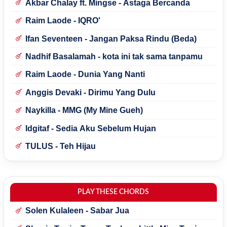
Akbar Chalay ft. Mingse - Astaga Bercanda
Raim Laode - IQRO'
Ifan Seventeen - Jangan Paksa Rindu (Beda)
Nadhif Basalamah - kota ini tak sama tanpamu
Raim Laode - Dunia Yang Nanti
Anggis Devaki - Dirimu Yang Dulu
Naykilla - MMG (My Mine Gueh)
Idgitaf - Sedia Aku Sebelum Hujan
TULUS - Teh Hijau
PLAY THESE CHORDS
Solen Kulaleen - Sabar Jua