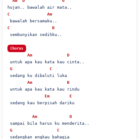
Am
D
G
C
Am
C
B
 sembunyikan sedihku..

Chorus
Am
D
 untuk apa kau kata kau cinta..

G
C
 sedang ku dibaluti luka

Am
B
 untuk apa kau kata kau rindu

Em
E
 sedang kau berpisah dariku

Am
D
 sampai bila harus ku menderita..

G
C
 sedangkan engkau bahagia
