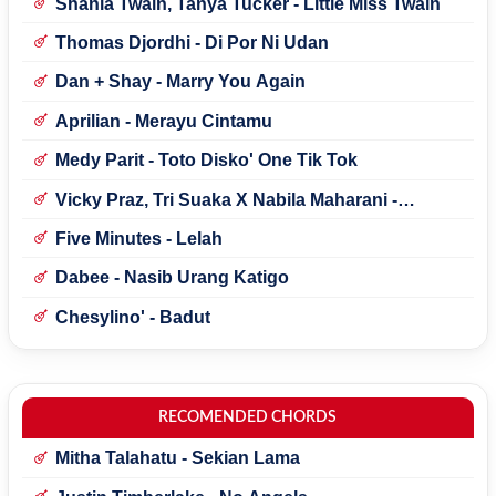
Shania Twain, Tanya Tucker - Little Miss Twain
Thomas Djordhi - Di Por Ni Udan
Dan + Shay - Marry You Again
Aprilian - Merayu Cintamu
Medy Parit - Toto Disko' One Tik Tok
Vicky Praz, Tri Suaka X Nabila Maharani -
Mecucu
Five Minutes - Lelah
Dabee - Nasib Urang Katigo
Chesylino' - Badut
RECOMENDED CHORDS
Mitha Talahatu - Sekian Lama