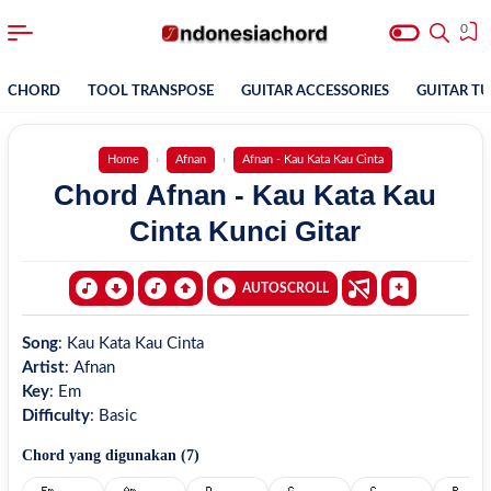
0
CHORD
TOOL TRANSPOSE
GUITAR ACCESSORIES
GUITAR T
Home
Afnan
Afnan - Kau Kata Kau Cinta
Chord Afnan - Kau Kata Kau
Cinta Kunci Gitar
AUTOSCROLL
Song
:
Kau Kata Kau Cinta
Artist
:
Afnan
Key
:
Em
Difficulty
:
Basic
Chord yang digunakan (
7
)