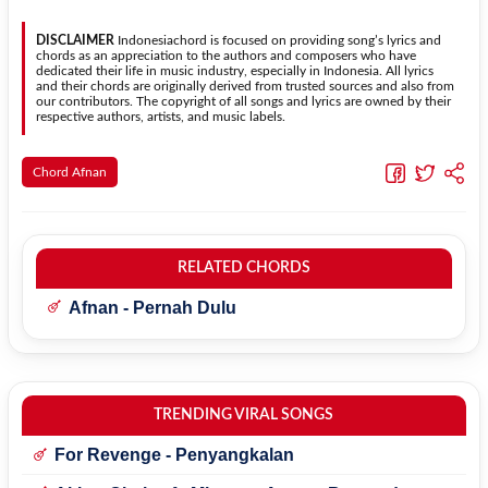
dapat menyesuaikannya dengan jangkauan suara.
menggunakan kunci yang lebih sederhana sehingga lebih mudah
dipelajari oleh pemula tanpa menghilangkan struktur dasar lagu.
DISCLAIMER
Indonesiachord is focused on providing song’s lyrics and
chords as an appreciation to the authors and composers who have
dedicated their life in music industry, especially in Indonesia. All lyrics
and their chords are originally derived from trusted sources and also from
our contributors. The copyright of all songs and lyrics are owned by their
respective authors, artists, and music labels.
Chord Afnan
RELATED CHORDS
Afnan - Pernah Dulu
TRENDING VIRAL SONGS
For Revenge - Penyangkalan