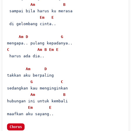
Am
B
 sampai bila harus ku merasa

Em
E
 di gelombang cinta..

Am
D
G
C
Am
B
Em
E
 harus ada dia..

Am
D
takkan aku berpaling

G
C
sedangkan kau menginginkan

Am
B
hubungan ini untuk kembali

Em
E
maafkan aku sayang..

Chorus