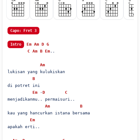
Capo: Fret 3
Em
Am
D
G
Intro
C
Am
B
Em
..

Am
lukisan yang kulukiskan

B
di potret ini

Em
 -
D
C
menjadikanmu.. permaisuri..

Am
B
kau yang hancurkan istana bersama

Em
apakah erti..
