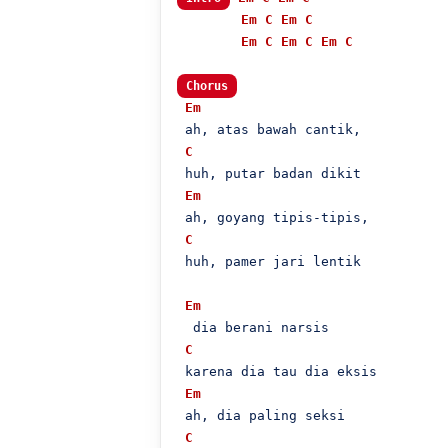
Em
C
Em
C
Em
C
Em
C
Em
C
Chorus
Em
 ah, atas bawah cantik,

C
 huh, putar badan dikit

Em
 ah, goyang tipis-tipis,

C
 huh, pamer jari lentik

Em
  dia berani narsis

C
 karena dia tau dia eksis

Em
 ah, dia paling seksi

C