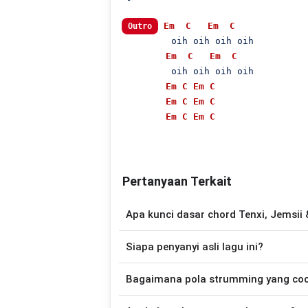
Em
C
Em
C
Outro
         oih oih oih oih

Em
C
Em
C
         oih oih oih oih

Em
C
Em
C
Em
C
Em
C
Em
C
Em
C
Pertanyaan Terkait
Apa kunci dasar chord Tenxi, Jemsii
Lagu
hoRRReg
menggunakan
2
chord
, y
Siapa penyanyi asli lagu ini?
mudah dimainkan oleh pemula maupun gita
Lagu
hoRRReg
merupakan lagu yang dib
Bagaimana pola strumming yang co
ini tersedia versi 