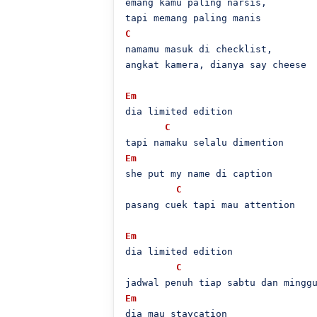
emang kamu paling narsis,

C
namamu masuk di checklist,

angkat kamera, dianya say cheese

Em
dia limited edition

C
Em
she put my name di caption

C
pasang cuek tapi mau attention

Em
dia limited edition

C
Em
dia mau staycation
