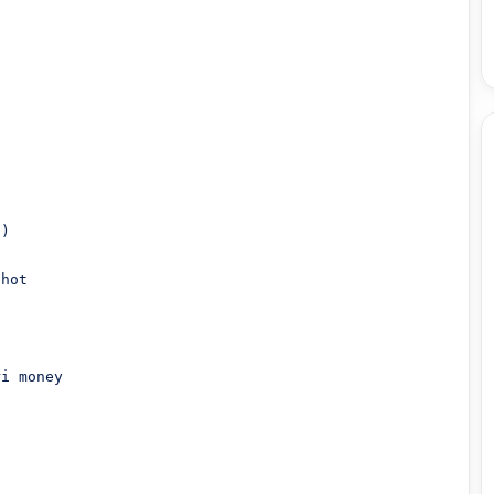
)

hot
