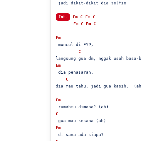
 jadi dikit-dikit dia selfie

Em
C
Em
C
Int.
Em
C
Em
C
Em
 muncul di FYP,

C
Em
 dia penasaran,

C
dia mau tahu, jadi gua kasih.. (ah
Em
C
Em