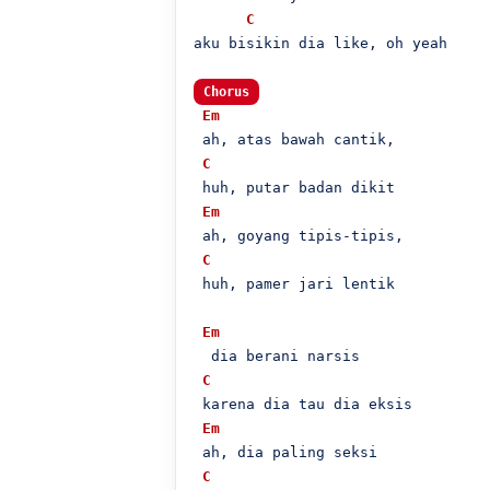
C
aku bisikin dia like, oh yeah

Chorus
Em
 ah, atas bawah cantik,

C
 huh, putar badan dikit

Em
 ah, goyang tipis-tipis,

C
 huh, pamer jari lentik

Em
  dia berani narsis

C
 karena dia tau dia eksis

Em
 ah, dia paling seksi

C