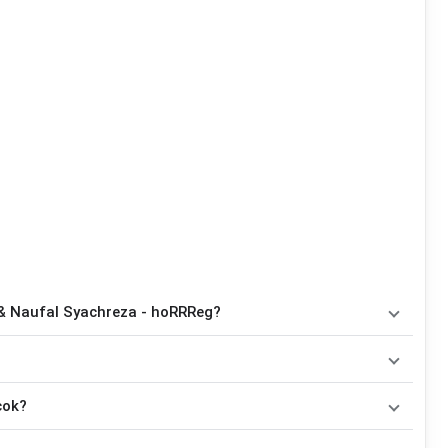
 & Naufal Syachreza - hoRRReg?
aitu
Em, C
. Versi chord ini telah disederhanakan sehingga lebih
ris yang ingin belajar memainkan lagu ini.
awakan oleh
Tenxi, Jemsii & Naufal Syachreza
. Pada halaman
cok?
chord gitar yang lebih mudah dimainkan tanpa mengubah alur lagu.
Tidak ada satu pola strumming yang wajib digunakan. Sebagai acuan, kamu dapat menggunakan pola