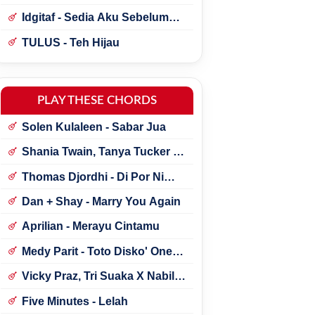
Idgitaf - Sedia Aku Sebelum
Hujan
TULUS - Teh Hijau
PLAY THESE CHORDS
Solen Kulaleen - Sabar Jua
Shania Twain, Tanya Tucker -
Little Miss Twain
Thomas Djordhi - Di Por Ni
Udan
Dan + Shay - Marry You Again
Aprilian - Merayu Cintamu
Medy Parit - Toto Disko' One
Tik Tok
Vicky Praz, Tri Suaka X Nabila
Maharani - Mecucu
Five Minutes - Lelah