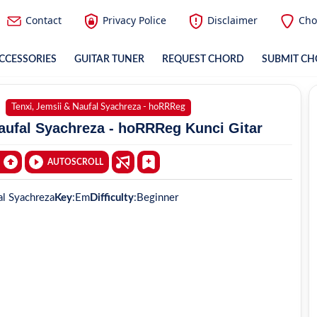
Contact
Privacy Police
Disclaimer
Cho
CCESSORIES
GUITAR TUNER
REQUEST CHORD
SUBMIT C
Tenxi, Jemsii & Naufal Syachreza - hoRRReg
aufal Syachreza - hoRRReg Kunci Gitar
AUTOSCROLL
al Syachreza
Key
:
Em
Difficulty
:
Beginner