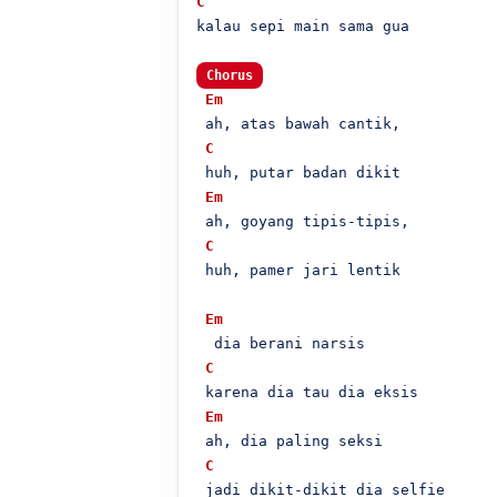
C
kalau sepi main sama gua

Chorus
Em
 ah, atas bawah cantik,

C
 huh, putar badan dikit

Em
 ah, goyang tipis-tipis,

C
 huh, pamer jari lentik

Em
  dia berani narsis

C
 karena dia tau dia eksis

Em
 ah, dia paling seksi

C
 jadi dikit-dikit dia selfie
