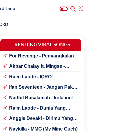
rd Lagu
0
HORD
TRENDING VIRAL SONGS
For Revenge - Penyangkalan
Akbar Chalay ft. Mingse -
Astaga Bercanda
Raim Laode - IQRO'
Ifan Seventeen - Jangan Paksa
Rindu (Beda)
Nadhif Basalamah - kota ini tak
sama tanpamu
Raim Laode - Dunia Yang
Nanti
Anggis Devaki - Dirimu Yang
Dulu
Naykilla - MMG (My Mine Gueh)