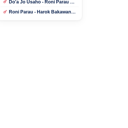
Do'a Jo Usaho - Roni Parau ft.
Lidya Aly
Roni Parau - Harok Bakawan
Bulan