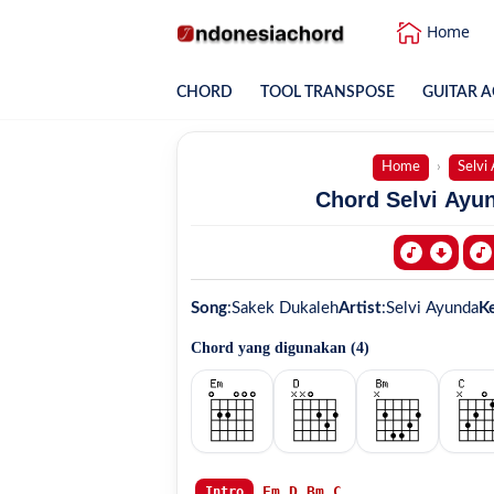
Home
CHORD
TOOL TRANSPOSE
GUITAR A
Home
Selvi
Chord Selvi Ayun
Song
:
Sakek Dukaleh
Artist
:
Selvi Ayunda
K
Chord yang digunakan (
4
)
Em
D
Bm
C
Intro