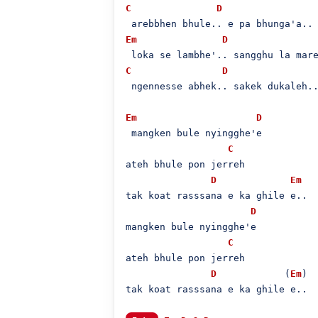
C
D
Em
D
C
D
 ngennesse abhek.. sakek dukaleh..
Em
D
 mangken bule nyingghe'e

C
ateh bhule pon jerreh

D
Em
tak koat rasssana e ka ghile e..

D
mangken bule nyingghe'e

C
ateh bhule pon jerreh

D
            (
Em
)

tak koat rasssana e ka ghile e..
