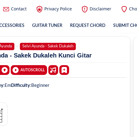
Contact
Privacy Police
Disclaimer
Cho
CCESSORIES
GUITAR TUNER
REQUEST CHORD
SUBMIT C
 Ayunda
Selvi Ayunda - Sakek Dukaleh
da - Sakek Dukaleh Kunci Gitar
AUTOSCROLL
ey
:
Em
Difficulty
:
Beginner