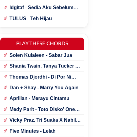
Idgitaf - Sedia Aku Sebelum
Hujan
TULUS - Teh Hijau
PLAY THESE CHORDS
Solen Kulaleen - Sabar Jua
Shania Twain, Tanya Tucker -
Little Miss Twain
Thomas Djordhi - Di Por Ni
Udan
Dan + Shay - Marry You Again
Aprilian - Merayu Cintamu
Medy Parit - Toto Disko' One
Tik Tok
Vicky Praz, Tri Suaka X Nabila
Maharani - Mecucu
Five Minutes - Lelah