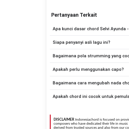
Pertanyaan Terkait
Apa kunci dasar chord Selvi Ayunda 
Lagu
Sakek Dukaleh
menggunakan
4
cho
Siapa penyanyi asli lagu ini?
sehingga lebih mudah dimainkan oleh pemu
Lagu
Sakek Dukaleh
merupakan lagu yan
Bagaimana pola strumming yang co
chord gitar yang lebih mudah dimai
Apakah perlu menggunakan capo?
Down - Down - Up - Up - Down - Up
Dukaleh
.
Tidak selalu. Chord pada halaman ini su
Bagaimana cara mengubah nada chord
nada asli penyanyi, kamu dapat me
kebutuhan.
Gunakan tombol
Transpose (atas)
untuk
Apakah chord ini cocok untuk pemul
nada. Seluruh chord akan berubah secara otomatis tanpa mengubah lirik sehingga kamu dapat
menyesuaikannya dengan jangkauan 
Ya. Versi chord gitar
Sakek Dukaleh
pada halaman ini
sehingga
DISCLAIMER
Indonesiachord is focused on provid
composers who have dedicated their life in music in
derived from trusted sources and also from our con