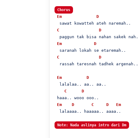
Chorus
Em
D
  sawat kowatteh ateh naremah..

C
D
  paggun tak bisa nahan sakek nah.
Em
D
  saranah lokah se etaremah..

C
D
  rassah taresnah tadhek argenah..
Em
D
  lalalaa.. aa.. aa..

C
D
 haaa.. wooo ooo..

Em
D
C
D
Em
  lalaaaa.. haaaaa.. aaaa..

Note: Nada aslinya intro dari Dm