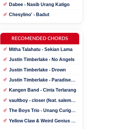
Dabee - Nasib Urang Katigo
Chesylino' - Badut
RECOMENDED CHORDS
Mitha Talahatu - Sekian Lama
Justin Timberlake - No Angels
Justin Timberlake - Drown
Justin Timberlake - Paradise ft.
*NSYNC
Kangen Band - Cinta Terlarang
vaultboy - closer (feat. salem
ilese)
The Boys Trio - Unang Curigai
Au
Yellow Claw & Weird Genius -
Lonely (Feat. Novia Bachmid)