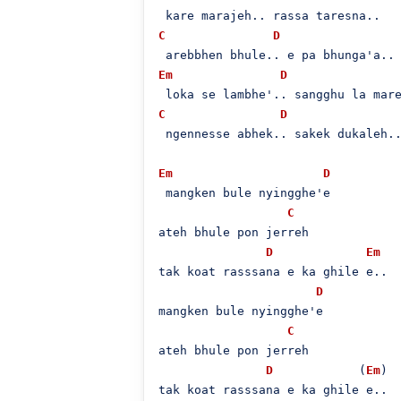
C
D
Em
D
C
D
 ngennesse abhek.. sakek dukaleh..
Em
D
 mangken bule nyingghe'e

C
ateh bhule pon jerreh

D
Em
tak koat rasssana e ka ghile e..

D
mangken bule nyingghe'e

C
ateh bhule pon jerreh

D
            (
Em
)

tak koat rasssana e ka ghile e..
