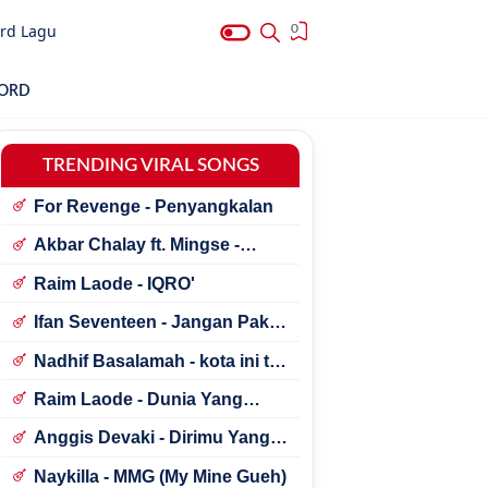
rd Lagu
0
HORD
TRENDING VIRAL SONGS
For Revenge - Penyangkalan
Akbar Chalay ft. Mingse -
Astaga Bercanda
Raim Laode - IQRO'
Ifan Seventeen - Jangan Paksa
Rindu (Beda)
Nadhif Basalamah - kota ini tak
sama tanpamu
Raim Laode - Dunia Yang
Nanti
Anggis Devaki - Dirimu Yang
Dulu
Naykilla - MMG (My Mine Gueh)