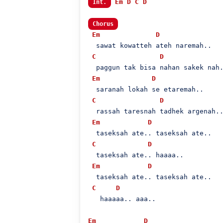
Em
D
C
D
Int.
Chorus
Em
D
  sawat kowatteh ateh naremah..

C
D
  paggun tak bisa nahan sakek nah.
Em
D
  saranah lokah se etaremah..

C
D
  rassah taresnah tadhek argenah..
Em
D
  taseksah ate.. taseksah ate..

C
D
  taseksah ate.. haaaa..

Em
D
  taseksah ate.. taseksah ate..

C
D
   haaaaa.. aaa..

Em
D