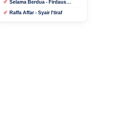
Selama Berdua - Firdaus
Rahmat
Raffa Affar - Syair I'tiraf