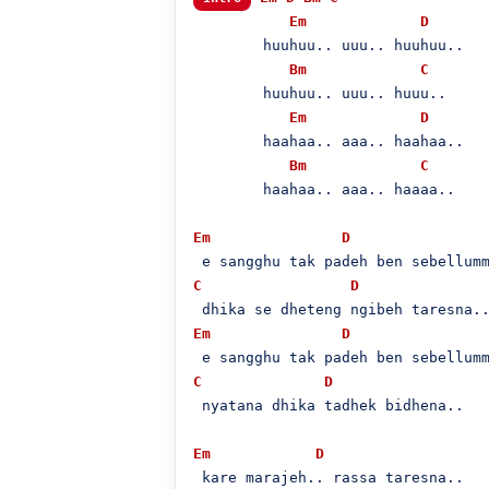
Em
D
        huuhuu.. uuu.. huuhuu..

Bm
C
        huuhuu.. uuu.. huuu..

Em
D
        haahaa.. aaa.. haahaa..

Bm
C
        haahaa.. aaa.. haaaa..

Em
D
C
D
Em
D
C
D
 nyatana dhika tadhek bidhena..

Em
D