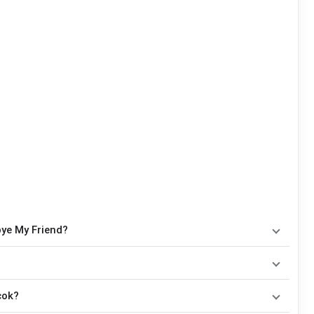
bye My Friend?
6
chord
, yaitu
Em, Am, D, G, B, F#m
. Versi chord ini telah
ainkan oleh pemula maupun gitaris yang ingin belajar
 yang dibawakan oleh
Perrie
. Pada halaman ini tersedia versi
cok?
nkan tanpa mengubah alur lagu.