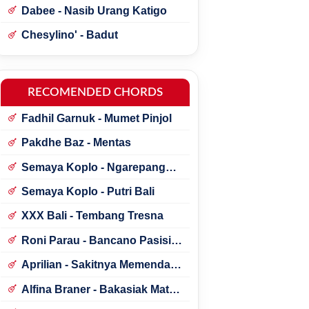
Dabee - Nasib Urang Katigo
Chesylino' - Badut
RECOMENDED CHORDS
Fadhil Garnuk - Mumet Pinjol
Pakdhe Baz - Mentas
Semaya Koplo - Ngarepang
Tresna
Semaya Koplo - Putri Bali
XXX Bali - Tembang Tresna
Roni Parau - Bancano Pasisia
Salatan
Aprilian - Sakitnya Memendam
Cinta
Alfina Braner - Bakasiak Mato
Mamandang