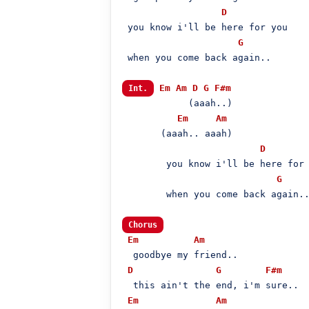
D
 you know i'll be here for you

G
 when you come back again..

Em
Am
D
G
F#m
Int.
            (aaah..)

Em
Am
       (aaah.. aaah)

D
        you know i'll be here for 
G
        when you come back again..
Chorus
Em
Am
  goodbye my friend..

D
G
F#m
  this ain't the end, i'm sure..

Em
Am