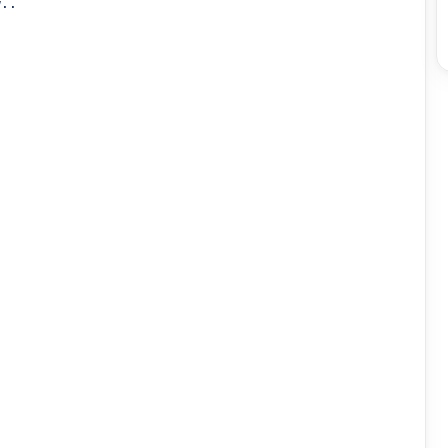
..


