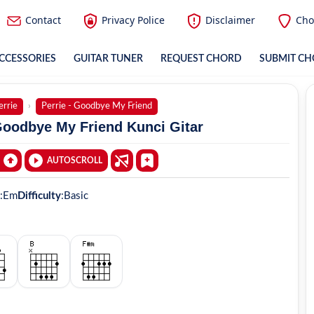
Contact
Privacy Police
Disclaimer
Cho
CCESSORIES
GUITAR TUNER
REQUEST CHORD
SUBMIT C
errie
Perrie - Goodbye My Friend
Goodbye My Friend Kunci Gitar
AUTOSCROLL
:
Em
Difficulty
:
Basic