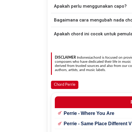
Apakah perlu menggunakan capo?
Down - Down - Up - Up - Down - Up
My Friend
.
Tidak selalu. Chord pada halaman ini su
Bagaimana cara mengubah nada chord
nada asli penyanyi, kamu dapat me
kebutuhan.
Gunakan tombol
Transpose (atas)
untuk
Apakah chord ini cocok untuk pemul
nada. Seluruh chord akan berubah secara otomatis tanpa mengubah lirik sehingga kamu dapat
menyesuaikannya dengan jangkauan 
Ya. Versi chord gitar
Goodbye My Friend
pa
sehingga
DISCLAIMER
Indonesiachord is focused on provid
composers who have dedicated their life in music in
derived from trusted sources and also from our con
authors, artists, and music labels.
Chord Perrie
Perrie - Where You Are
Perrie - Same Place Different 