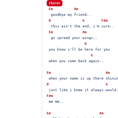
Chorus
Em
Am
  goodbye my friend..

D
G
F#m
  this ain't the end, i'm sure..

Em
Am
  go spread your wings..

D
 you know i'll be here for you

G
 when you come back again..

Em
Am
D
G
F#m
 mm mm..

Em
Am