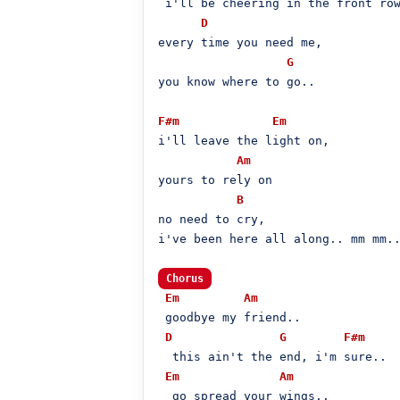
 i'll be cheering in the front row
D
every time you need me,

G
you know where to go..

F#m
Em
i'll leave the light on,

Am
yours to rely on

B
no need to cry,

i've been here all along.. mm mm..
Chorus
Em
Am
 goodbye my friend..

D
G
F#m
  this ain't the end, i'm sure..

Em
Am
  go spread your wings..
