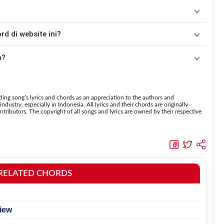
Tidak ada satu pola strumming yang wajib digunakan. Sebagai acuan, kamu dapat menggunakan pola
kemudian menyesuaikannya dengan tempo dan irama lagu
Goodbye
dah disesuaikan dengan kunci dasar
Em
. Jika ingin mengikuti
 di website ini?
nggunakan fitur
Transpose
atau menambahkan capo sesuai
 menaikkan nada dan
Transpose (bawah)
untuk menurunkan
a?
suara.
da halaman ini menggunakan kunci yang lebih sederhana
 lebih mudah dipelajari oleh pemula tanpa menghilangkan struktur dasar lagu.
ing song’s lyrics and chords as an appreciation to the authors and
dustry, especially in Indonesia. All lyrics and their chords are originally
tributors. The copyright of all songs and lyrics are owned by their respective
RELATED CHORDS
View