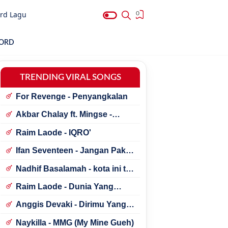
rd Lagu
0
HORD
TRENDING VIRAL SONGS
For Revenge - Penyangkalan
Akbar Chalay ft. Mingse -
Astaga Bercanda
Raim Laode - IQRO'
Ifan Seventeen - Jangan Paksa
Rindu (Beda)
Nadhif Basalamah - kota ini tak
sama tanpamu
Raim Laode - Dunia Yang
Nanti
Anggis Devaki - Dirimu Yang
Dulu
Naykilla - MMG (My Mine Gueh)