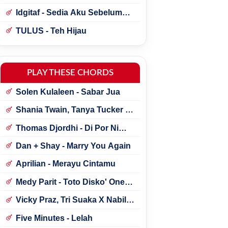
Idgitaf - Sedia Aku Sebelum
Hujan
TULUS - Teh Hijau
PLAY THESE CHORDS
Solen Kulaleen - Sabar Jua
Shania Twain, Tanya Tucker -
Little Miss Twain
Thomas Djordhi - Di Por Ni
Udan
Dan + Shay - Marry You Again
Aprilian - Merayu Cintamu
Medy Parit - Toto Disko' One
Tik Tok
Vicky Praz, Tri Suaka X Nabila
Maharani - Mecucu
Five Minutes - Lelah