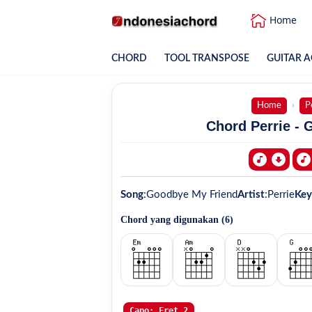
Home
CHORD
TOOL TRANSPOSE
GUITAR A
Home
P
Chord Perrie - 
Song
:
Goodbye My Friend
Artist
:
Perrie
Key
Chord yang digunakan (
6
)
Capo: Fret 2