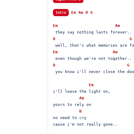
Em
Am
D
G
Intro
Em
Am
D
G
Em
Am
D
G
 you know i'll never close the doo
Em
i'll leave the light on,

Am
yours to rely on

B
no need to cry

cause i'm not really gone..
