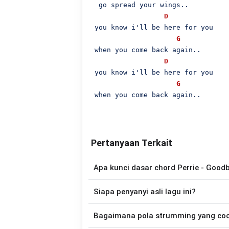
  go spread your wings..

D
 you know i'll be here for you

G
 when you come back again..

D
 you know i'll be here for you

G
 when you come back again..

Pertanyaan Terkait
Apa kunci dasar chord Perrie - Good
Lagu
Goodbye My Friend
menggunakan
Siapa penyanyi asli lagu ini?
disederhanakan sehingga lebih mudah dim
memainkan lagu ini.
Lagu
Goodbye My Friend
merupakan lagu
Bagaimana pola strumming yang co
chord gitar yang lebih mudah dimai