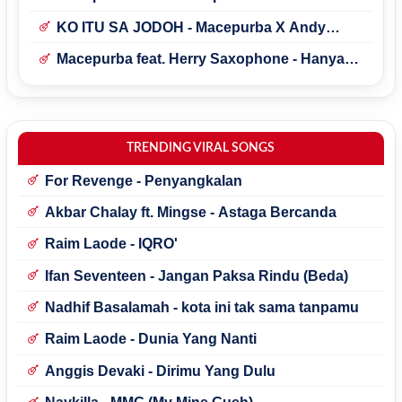
KO ITU SA JODOH - Macepurba X Andy
LoWi X Michael 58
Macepurba feat. Herry Saxophone - Hanya
Kenangan
TRENDING VIRAL SONGS
For Revenge - Penyangkalan
Akbar Chalay ft. Mingse - Astaga Bercanda
Raim Laode - IQRO'
Ifan Seventeen - Jangan Paksa Rindu (Beda)
Nadhif Basalamah - kota ini tak sama tanpamu
Raim Laode - Dunia Yang Nanti
Anggis Devaki - Dirimu Yang Dulu