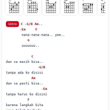
C
 -
G/B
Am
..

Intro
       -
Em
F
        nana-nana-nana.. yee..

G
        uuuuuuu..

C
dan sa masih bisa..

                -
G/B
tanpa ada ko disisi

Am
dan sa pasti bisa..

                  -
Em
tanpa harus ko disini

F
karena langkah kita
