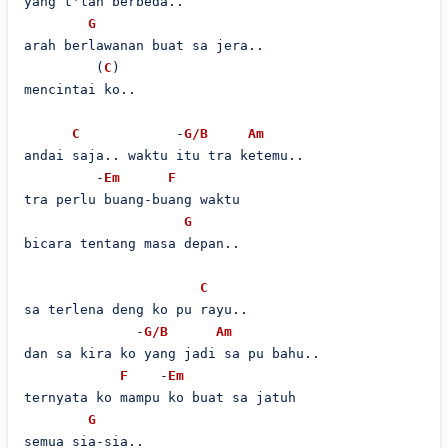
yang t'lah berbeda..

G
arah berlawanan buat sa jera..

         (
C
)

mencintai ko..

C
            -
G/B
Am
andai saja.. waktu itu tra ketemu..

         -
Em
F
tra perlu buang-buang waktu

G
bicara tentang masa depan..

C
sa terlena deng ko pu rayu..

              -
G/B
Am
dan sa kira ko yang jadi sa pu bahu..

F
    -
Em
ternyata ko mampu ko buat sa jatuh

G
semua sia-sia..
