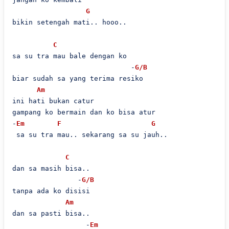
G
bikin setengah mati.. hooo..

C
sa su tra mau bale dengan ko

                             -
G/B
biar sudah sa yang terima resiko

Am
ini hati bukan catur

gampang ko bermain dan ko bisa atur

-
Em
F
G
 sa su tra mau.. sekarang sa su jauh..

C
dan sa masih bisa..

                -
G/B
tanpa ada ko disisi

Am
dan sa pasti bisa..

                  -
Em