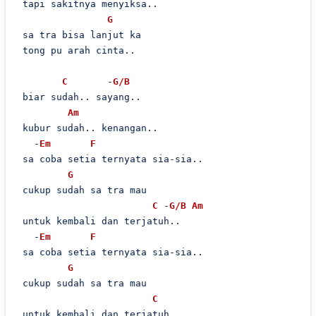
 tapi sakitnya menyiksa..

G
 sa tra bisa lanjut ka

 tong pu arah cinta..

C
       -
G/B
 biar sudah.. sayang..

Am
 kubur sudah.. kenangan..

   -
Em
F
 sa coba setia ternyata sia-sia..

G
 cukup sudah sa tra mau

C
 -
G/B
Am
 untuk kembali dan terjatuh..

   -
Em
F
 sa coba setia ternyata sia-sia..

G
 cukup sudah sa tra mau

C
 untuk kembali dan terjatuh..
