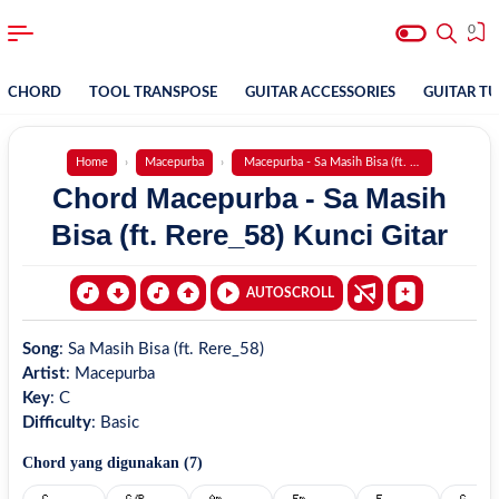
0
CHORD
TOOL TRANSPOSE
GUITAR ACCESSORIES
GUITAR T
Home
Macepurba
Macepurba - Sa Masih Bisa (ft. Rere_58)
Chord Macepurba - Sa Masih
Bisa (ft. Rere_58) Kunci Gitar
AUTOSCROLL
Song
:
Sa Masih Bisa (ft. Rere_58)
Artist
:
Macepurba
Key
:
C
Difficulty
:
Basic
Chord yang digunakan (
7
)