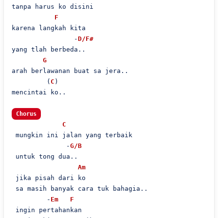
tanpa harus ko disini

F
karena langkah kita

                -
D/F#
yang tlah berbeda..

G
arah berlawanan buat sa jera..

         (
C
)

mencintai ko..

Chorus
C
 mungkin ini jalan yang terbaik

              -
G/B
 untuk tong dua..

Am
 jika pisah dari ko

 sa masih banyak cara tuk bahagia..

         -
Em
F
 ingin pertahankan
