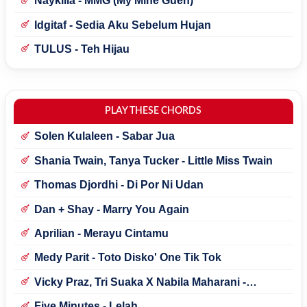
Naykilla - MMG (My Mine Gueh)
Idgitaf - Sedia Aku Sebelum Hujan
TULUS - Teh Hijau
PLAY THESE CHORDS
Solen Kulaleen - Sabar Jua
Shania Twain, Tanya Tucker - Little Miss Twain
Thomas Djordhi - Di Por Ni Udan
Dan + Shay - Marry You Again
Aprilian - Merayu Cintamu
Medy Parit - Toto Disko' One Tik Tok
Vicky Praz, Tri Suaka X Nabila Maharani -
Mecucu
Five Minutes - Lelah