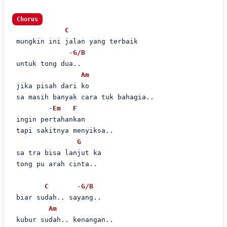
Chorus
C
 mungkin ini jalan yang terbaik

              -
G/B
 untuk tong dua..

Am
 jika pisah dari ko

 sa masih banyak cara tuk bahagia..

         -
Em
F
 ingin pertahankan

 tapi sakitnya menyiksa..

G
 sa tra bisa lanjut ka

 tong pu arah cinta..

C
       -
G/B
 biar sudah.. sayang..

Am
 kubur sudah.. kenangan..
