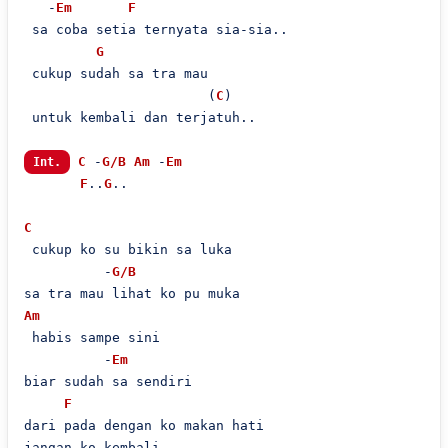
   -
Em
F
 sa coba setia ternyata sia-sia..

G
 cukup sudah sa tra mau

                       (
C
)

 untuk kembali dan terjatuh..

C
 -
G/B
Am
 -
Em
Int.
F
..
G
..

C
 cukup ko su bikin sa luka

          -
G/B
Am
 habis sampe sini

          -
Em
biar sudah sa sendiri

F
dari pada dengan ko makan hati

jangan ko kembali
