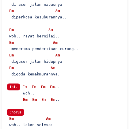
  diracun jalan napasnya

Em
Am
  diperkosa kesuburannya..

Em
Am
 woh.. rayat bernilai..

Em
Am
  menerima penderitaan curang..

Em
Am
  digusur jalan hidupnya

Em
Am
  digoda kemakmurannya..

Em
Em
Em
Em
..

Int.
       woh..

Em
Em
Em
Em
..

Chorus
Em
Am
 woh.. lakon selesai
