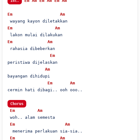
Em
Am
Em
Am
Em
Am
Int.
Em
Am
Em
Am
Em
Am
 rahasia dibeberkan

Em
peristiwa dijelaskan

Am
bayangan dihidupi

Em
Am
cermin hati dibagi.. ooh ooo..

Chorus
Em
Am
 woh.. alam semesta

Em
Am
  menerima perlakuan sia-sia..

Em
Am