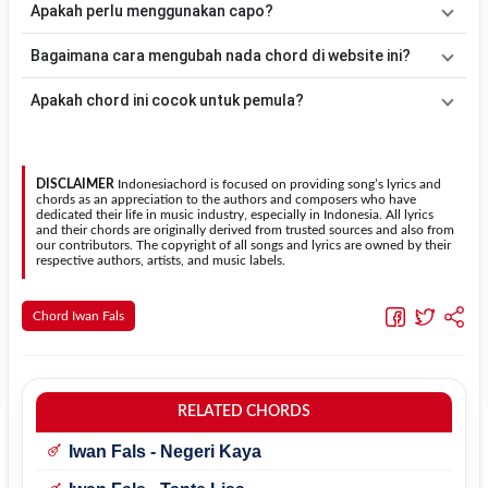
Apakah perlu menggunakan capo?
acuan, kamu dapat menggunakan pola
Down - Down - Up - Up -
Down - Up
kemudian menyesuaikannya dengan tempo dan irama
Tidak selalu. Chord pada halaman ini sudah disesuaikan dengan
Bagaimana cara mengubah nada chord di website ini?
lagu
Untuk Bram
.
kunci dasar
Em
. Jika ingin mengikuti nada asli penyanyi, kamu
dapat menggunakan fitur
Transpose
atau menambahkan capo
Gunakan tombol
Transpose (atas)
untuk menaikkan nada dan
Apakah chord ini cocok untuk pemula?
sesuai kebutuhan.
Transpose (bawah)
untuk menurunkan nada. Seluruh chord akan
berubah secara otomatis tanpa mengubah lirik sehingga kamu
Ya. Versi chord gitar
Untuk Bram
pada halaman ini menggunakan
dapat menyesuaikannya dengan jangkauan suara.
kunci yang lebih sederhana sehingga lebih mudah dipelajari oleh
pemula tanpa menghilangkan struktur dasar lagu.
DISCLAIMER
Indonesiachord is focused on providing song’s lyrics and
chords as an appreciation to the authors and composers who have
dedicated their life in music industry, especially in Indonesia. All lyrics
and their chords are originally derived from trusted sources and also from
our contributors. The copyright of all songs and lyrics are owned by their
respective authors, artists, and music labels.
Chord Iwan Fals
RELATED CHORDS
Iwan Fals - Negeri Kaya