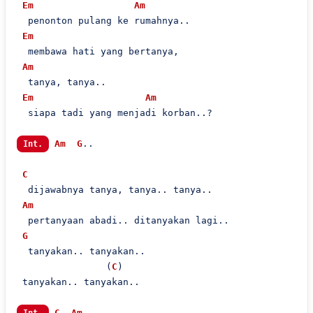
Em
Am
  penonton pulang ke rumahnya..

Em
  membawa hati yang bertanya,

Am
  tanya, tanya..

Em
Am
  siapa tadi yang menjadi korban..?

Am
G
..

Int.
C
  dijawabnya tanya, tanya.. tanya..

Am
  pertanyaan abadi.. ditanyakan lagi..

G
  tanyakan.. tanyakan..

                (
C
)

 tanyakan.. tanyakan..

C
Am
..
