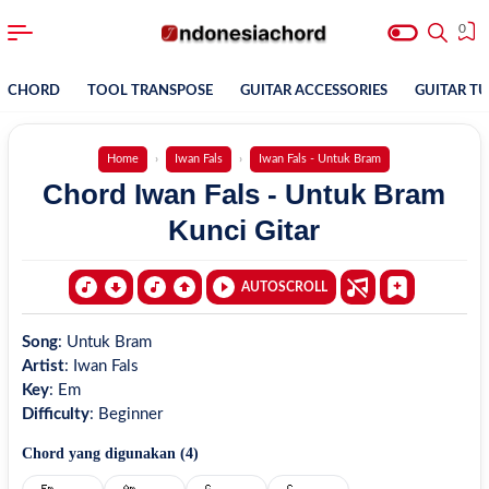
0
CHORD
TOOL TRANSPOSE
GUITAR ACCESSORIES
GUITAR T
Home
Iwan Fals
Iwan Fals - Untuk Bram
Chord Iwan Fals - Untuk Bram
Kunci Gitar
AUTOSCROLL
Song
:
Untuk Bram
Artist
:
Iwan Fals
Key
:
Em
Difficulty
:
Beginner
Chord yang digunakan (
4
)